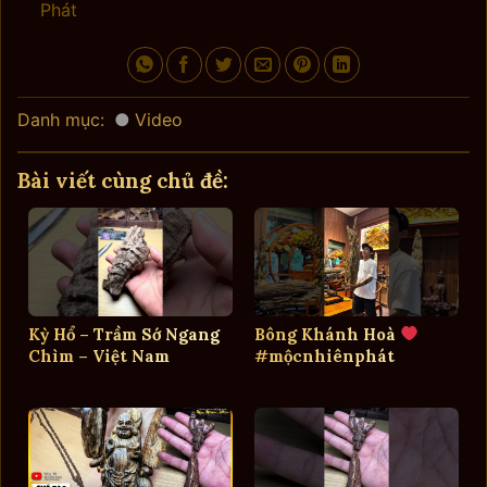
Phát
Danh mục:
Video
Bài viết cùng chủ đề:
Kỳ Hổ – Trầm Sớ Ngang
Bông Khánh Hoà
Chìm – Việt Nam
#mộcnhiênphát