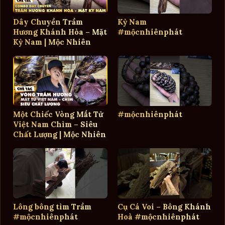
Dây Chuyền Trầm
Kỳ Nam
Hương Khánh Hòa – Mặt
#mộcnhiênphát
Kỳ Nam | Mộc Nhiên
Phát
Một Chiếc Vòng Mắt Tử
#mộcnhiênphát
Việt Nam Chìm – Siêu
Chất Lượng | Mộc Nhiên
Phát
Lông bông tìm Trầm
Cụ Cá Voi – Bông Khánh
#mộcnhiênphát
Hoà #mộcnhiênphát