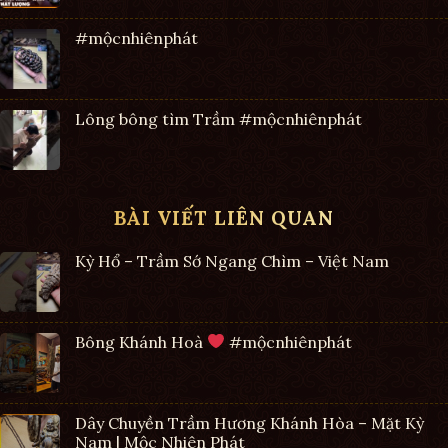
#mộcnhiênphát
Lông bông tìm Trầm #mộcnhiênphát
BÀI VIẾT LIÊN QUAN
Kỳ Hổ – Trầm Sớ Ngang Chìm – Việt Nam
Bông Khánh Hoà
#mộcnhiênphát
Dây Chuyền Trầm Hương Khánh Hòa – Mặt Kỳ
Nam | Mộc Nhiên Phát