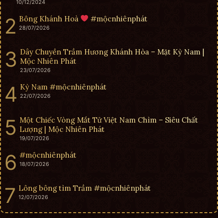
10/12/2024
Bông Khánh Hoà
#mộcnhiênphát
28/07/2026
Dây Chuyền Trầm Hương Khánh Hòa – Mặt Kỳ Nam |
Mộc Nhiên Phát
23/07/2026
Kỳ Nam #mộcnhiênphát
22/07/2026
Một Chiếc Vòng Mắt Tử Việt Nam Chìm – Siêu Chất
Lượng | Mộc Nhiên Phát
19/07/2026
#mộcnhiênphát
18/07/2026
Lông bông tìm Trầm #mộcnhiênphát
12/07/2026