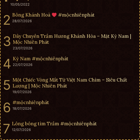
10/05/2022
Bông Khánh Hoà
#mộcnhiênphát
28/07/2026
Dây Chuyền Trầm Hương Khánh Hòa – Mặt Kỳ Nam |
Mộc Nhiên Phát
23/07/2026
Kỳ Nam #mộcnhiênphát
22/07/2026
Một Chiếc Vòng Mắt Tử Việt Nam Chìm – Siêu Chất
Lượng | Mộc Nhiên Phát
19/07/2026
#mộcnhiênphát
18/07/2026
Lông bông tìm Trầm #mộcnhiênphát
12/07/2026