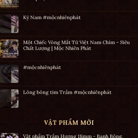
Kỳ Nam #mộcnhiênphát
Một Chiếc Vòng Mắt Tử Việt Nam Chìm – Siêu
Chất Lượng | Mộc Nhiên Phát
#mộcnhiênphát
Lông bông tìm Trầm #mộcnhiênphát
VẬT PHẨM MỚI
Vật phẩm Trầm Hương 18mm - Banh Bông,