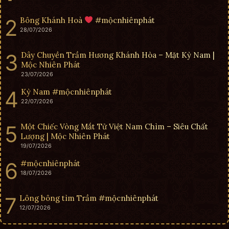
Bông Khánh Hoà
#mộcnhiênphát
28/07/2026
Dây Chuyền Trầm Hương Khánh Hòa – Mặt Kỳ Nam |
Mộc Nhiên Phát
23/07/2026
Kỳ Nam #mộcnhiênphát
22/07/2026
Một Chiếc Vòng Mắt Tử Việt Nam Chìm – Siêu Chất
Lượng | Mộc Nhiên Phát
19/07/2026
#mộcnhiênphát
18/07/2026
Lông bông tìm Trầm #mộcnhiênphát
12/07/2026