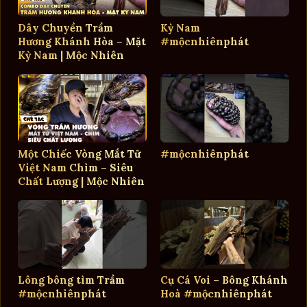
Dây Chuyền Trầm
Kỳ Nam
Hương Khánh Hòa – Mặt
#mộcnhiênphát
Kỳ Nam | Mộc Nhiên
Phát
Một Chiếc Vòng Mắt Tử
#mộcnhiênphát
Việt Nam Chìm – Siêu
Chất Lượng | Mộc Nhiên
Phát
Lông bông tìm Trầm
Cụ Cá Voi – Bông Khánh
#mộcnhiênphát
Hoà #mộcnhiênphát