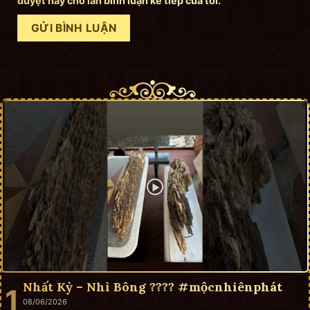
duyệt này cho lần bình luận kế tiếp của tôi.
Nhất Kỳ – Nhì Bông ???? #mộcnhiênphát
08/06/2026