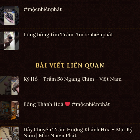
#mộcnhiênphát
Lông bông tìm Trầm #mộcnhiênphát
BÀI VIẾT LIÊN QUAN
Kỳ Hổ – Trầm Sớ Ngang Chìm – Việt Nam
Bông Khánh Hoà
#mộcnhiênphát
Dây Chuyền Trầm Hương Khánh Hòa – Mặt Kỳ
Nam | Mộc Nhiên Phát