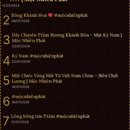
12/01/2023
Bông Khánh Hoà
#mộcnhiênphát
28/07/2026
Dây Chuyền Trầm Hương Khánh Hòa – Mặt Kỳ Nam |
Mộc Nhiên Phát
23/07/2026
Kỳ Nam #mộcnhiênphát
22/07/2026
Một Chiếc Vòng Mắt Tử Việt Nam Chìm – Siêu Chất
Lượng | Mộc Nhiên Phát
19/07/2026
#mộcnhiênphát
18/07/2026
Lông bông tìm Trầm #mộcnhiênphát
12/07/2026