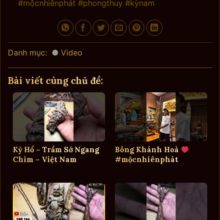
#mộcnhiênphát #phongthuy #kỳnam
Danh mục:
Video
Bài viết cùng chủ đề:
Kỳ Hổ – Trầm Sớ Ngang
Bông Khánh Hoà
Chìm – Việt Nam
#mộcnhiênphát