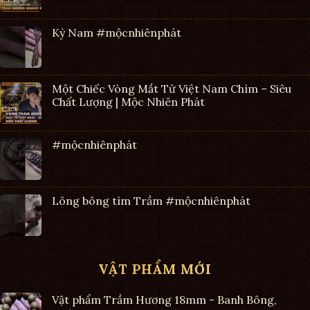
Kỳ Nam #mộcnhiênphát
Một Chiếc Vòng Mắt Tử Việt Nam Chìm – Siêu
Chất Lượng | Mộc Nhiên Phát
#mộcnhiênphát
Lông bông tìm Trầm #mộcnhiênphát
VẬT PHẨM MỚI
Vật phẩm Trầm Hương 18mm - Banh Bông,