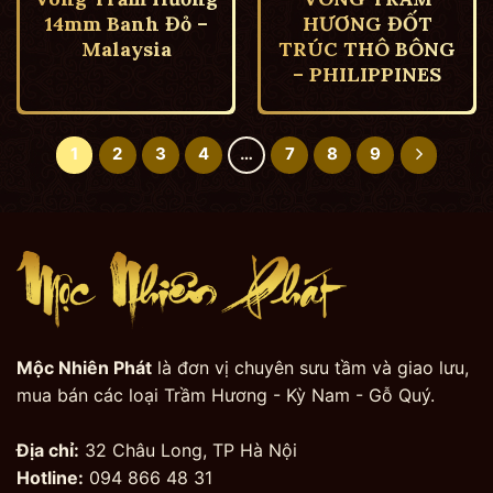
14mm Banh Đỏ –
HƯƠNG ĐỐT
Malaysia
TRÚC THÔ BÔNG
– PHILIPPINES
1
2
3
4
…
7
8
9
Mộc Nhiên Phát
là đơn vị chuyên sưu tầm và giao lưu,
mua bán các loại Trầm Hương - Kỳ Nam - Gỗ Quý.
Địa chỉ:
32 Châu Long, TP Hà Nội
Hotline:
094 866 48 31