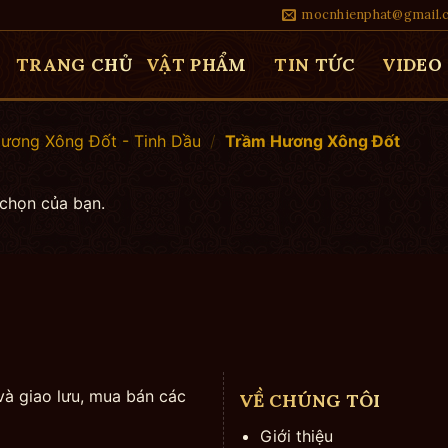
mocnhienphat@gmail.
TRANG CHỦ
VẬT PHẨM
TIN TỨC
VIDEO
ương Xông Đốt - Tinh Dầu
/
Trầm Hương Xông Đốt
 chọn của bạn.
và giao lưu, mua bán các
VỀ CHÚNG TÔI
Giới thiệu