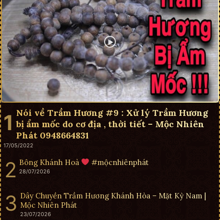
Nói về Trầm Hương #9 : Xử lý Trầm Hương
bị ẩm mốc do cơ địa , thời tiết – Mộc Nhiên
Phát 0948664831
17/05/2022
Bông Khánh Hoà
#mộcnhiênphát
28/07/2026
Dây Chuyền Trầm Hương Khánh Hòa – Mặt Kỳ Nam |
Mộc Nhiên Phát
23/07/2026