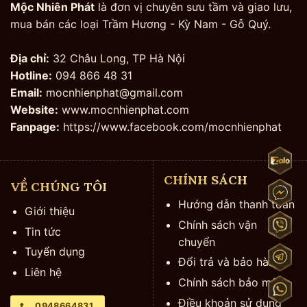
Mộc Nhiên Phát
là đơn vị chuyên sưu tầm và giao lưu,
mua bán các loại Trầm Hương - Kỳ Nam - Gỗ Quý.
Địa chỉ:
32 Châu Long, TP Hà Nội
Hotline:
094 866 48 31
Email:
mocnhienphat@gmail.com
Website:
www.mocnhienphat.com
Fanpage:
https://www.facebook.com/mocnhienphat
CHÍNH SÁCH
VỀ CHÚNG TÔI
Hướng dẫn thanh toán
Giới thiệu
Chính sách vận
Tin tức
chuyển
Tuyển dụng
Đổi trả và bảo hành
Liên hệ
Chính sách bảo mật
Điều khoản sử dụng
0948664831