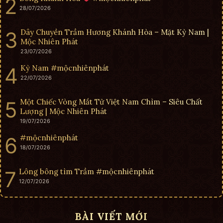
28/07/2026
Dây Chuyền Trầm Hương Khánh Hòa – Mặt Kỳ Nam |
Mộc Nhiên Phát
23/07/2026
Kỳ Nam #mộcnhiênphát
22/07/2026
Một Chiếc Vòng Mắt Tử Việt Nam Chìm – Siêu Chất
Lượng | Mộc Nhiên Phát
19/07/2026
#mộcnhiênphát
18/07/2026
Lông bông tìm Trầm #mộcnhiênphát
12/07/2026
BÀI VIẾT MỚI