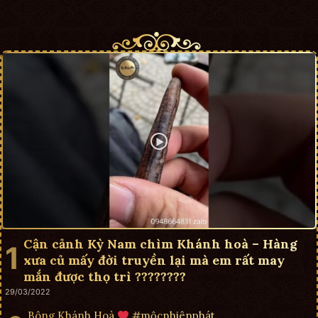
Cận cảnh Kỳ Nam chìm Khánh hoà – Hàng
xưa củ mấy đời truyền lại mà em rất may
mắn được thọ trì ????????
29/03/2022
Bông Khánh Hoà
#mộcnhiênphát