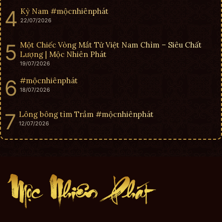
Kỳ Nam #mộcnhiênphát
22/07/2026
Một Chiếc Vòng Mắt Tử Việt Nam Chìm – Siêu Chất
Lượng | Mộc Nhiên Phát
19/07/2026
#mộcnhiênphát
18/07/2026
Lông bông tìm Trầm #mộcnhiênphát
12/07/2026