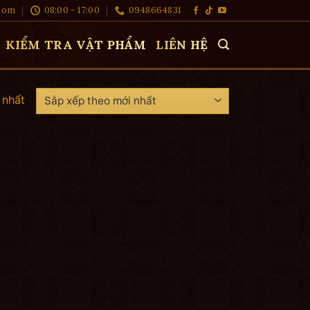
com
08:00 - 17:00
0948664831
KIỂM TRA VẬT PHẨM
LIÊN HỆ
 nhất