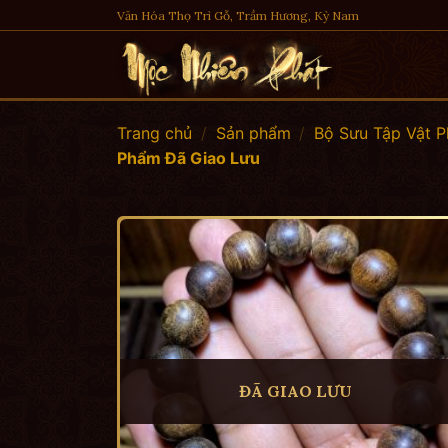
Skip
Văn Hóa Thọ Trì Gỗ, Trầm Hương, Kỳ Nam
to
content
Trang chủ
/
Sản phẩm
/
Bộ Sưu Tập Vật 
Phẩm Đã Giao Lưu
ĐÃ GIAO LƯU