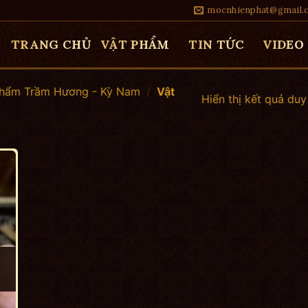
mocnhienphat@gmail.
TRANG CHỦ
VẬT PHẨM
TIN TỨC
VIDEO
Phẩm Trầm Hương - Kỳ Nam
/
Vật
Hiển thị kết quả duy