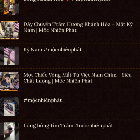
Dây Chuyền Trầm Hương Khánh Hòa – Mặt Kỳ
Nam | Mộc Nhiên Phát
Kỳ Nam #mộcnhiênphát
Một Chiếc Vòng Mắt Tử Việt Nam Chìm – Siêu
Chất Lượng | Mộc Nhiên Phát
#mộcnhiênphát
Lông bông tìm Trầm #mộcnhiênphát