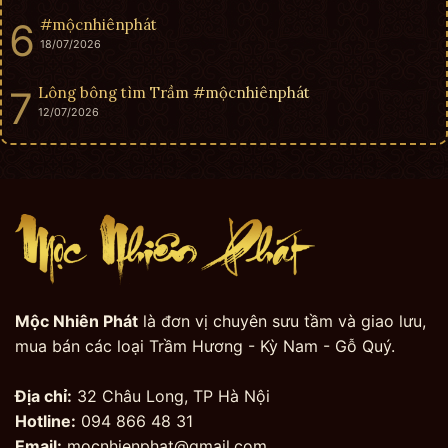
#mộcnhiênphát
18/07/2026
Lông bông tìm Trầm #mộcnhiênphát
12/07/2026
Mộc Nhiên Phát
là đơn vị chuyên sưu tầm và giao lưu,
mua bán các loại Trầm Hương - Kỳ Nam - Gỗ Quý.
Địa chỉ:
32 Châu Long, TP Hà Nội
Hotline:
094 866 48 31
Email:
mocnhienphat@gmail.com