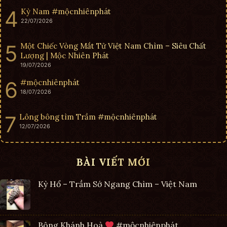
Kỳ Nam #mộcnhiênphát
22/07/2026
Một Chiếc Vòng Mắt Tử Việt Nam Chìm – Siêu Chất
Lượng | Mộc Nhiên Phát
19/07/2026
#mộcnhiênphát
18/07/2026
Lông bông tìm Trầm #mộcnhiênphát
12/07/2026
BÀI VIẾT MỚI
Kỳ Hổ – Trầm Sớ Ngang Chìm – Việt Nam
Bông Khánh Hoà
#mộcnhiênphát