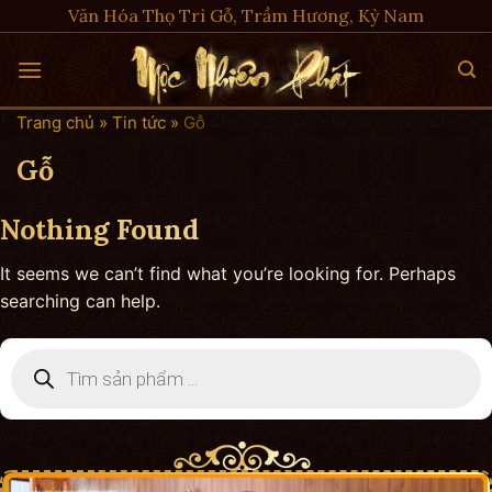
Skip
Văn Hóa Thọ Trì Gỗ, Trầm Hương, Kỳ Nam
to
content
Trang chủ
»
Tin tức
»
Gỗ
Gỗ
Nothing Found
It seems we can’t find what you’re looking for. Perhaps
searching can help.
Tìm
kiếm
sản
phẩm