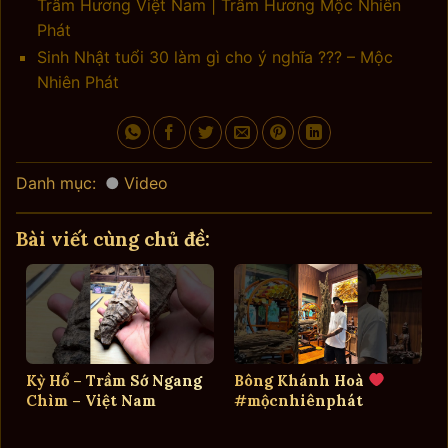
Trầm Hương Việt Nam | Trầm Hương Mộc Nhiên
Phát
Sinh Nhật tuổi 30 làm gì cho ý nghĩa ??? – Mộc
Nhiên Phát
Danh mục:
Video
Bài viết cùng chủ đề:
Kỳ Hổ – Trầm Sớ Ngang
Bông Khánh Hoà
Chìm – Việt Nam
#mộcnhiênphát