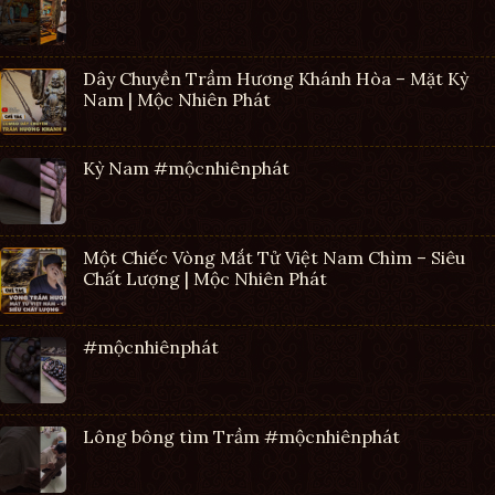
Dây Chuyền Trầm Hương Khánh Hòa – Mặt Kỳ
Nam | Mộc Nhiên Phát
Kỳ Nam #mộcnhiênphát
Một Chiếc Vòng Mắt Tử Việt Nam Chìm – Siêu
Chất Lượng | Mộc Nhiên Phát
#mộcnhiênphát
Lông bông tìm Trầm #mộcnhiênphát