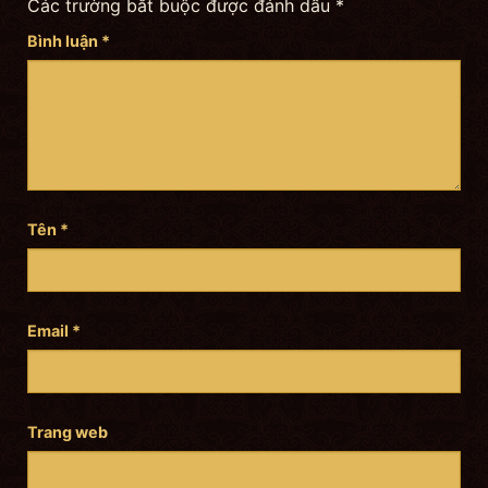
Các trường bắt buộc được đánh dấu
*
Bình luận
*
Tên
*
Email
*
Trang web