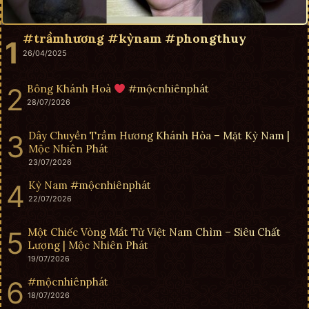
#trầmhương #kỳnam #phongthuy
26/04/2025
Bông Khánh Hoà
#mộcnhiênphát
28/07/2026
Dây Chuyền Trầm Hương Khánh Hòa – Mặt Kỳ Nam |
Mộc Nhiên Phát
23/07/2026
Kỳ Nam #mộcnhiênphát
22/07/2026
Một Chiếc Vòng Mắt Tử Việt Nam Chìm – Siêu Chất
Lượng | Mộc Nhiên Phát
19/07/2026
#mộcnhiênphát
18/07/2026