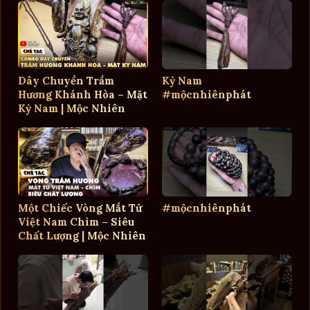
Dây Chuyền Trầm
Kỳ Nam
Hương Khánh Hòa – Mặt
#mộcnhiênphát
Kỳ Nam | Mộc Nhiên
Phát
Một Chiếc Vòng Mắt Tử
#mộcnhiênphát
Việt Nam Chìm – Siêu
Chất Lượng | Mộc Nhiên
Phát