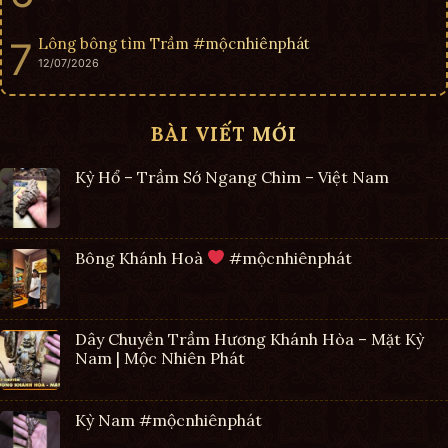
Lông bông tìm Trầm #mộcnhiênphát
12/07/2026
BÀI VIẾT MỚI
Kỳ Hổ – Trầm Sớ Ngang Chìm – Việt Nam
Bông Khánh Hoà
#mộcnhiênphát
Dây Chuyền Trầm Hương Khánh Hòa – Mặt Kỳ
Nam | Mộc Nhiên Phát
Kỳ Nam #mộcnhiênphát