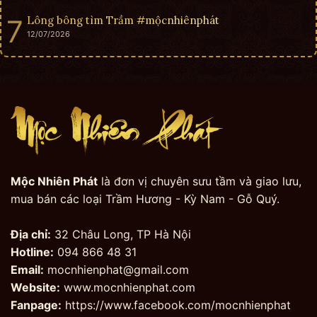
Lông bông tìm Trầm #mộcnhiênphát
12/07/2026
Mộc Nhiên Phát
là đơn vị chuyên sưu tầm và giao lưu,
mua bán các loại Trầm Hương - Kỳ Nam - Gỗ Quý.
Địa chỉ:
32 Châu Long, TP Hà Nội
Hotline:
094 866 48 31
Email:
mocnhienphat@gmail.com
Website:
www.mocnhienphat.com
Fanpage:
https://www.facebook.com/mocnhienphat