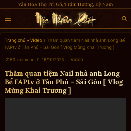
Skip
Văn Hóa Thọ Trì Gỗ, Trầm Hương, Kỳ Nam
to
content
Trang chủ
»
Video
»
Thăm quan tiệm Nail nhà anh Long Bể
FAPtv ở Tân Phú – Sài Gòn [ Vlog Mừng Khai Trương ]
Video
2153 lượt xem
16/10/2023
Thăm quan tiệm Nail nhà anh Long
Bể FAPtv ở Tân Phú – Sài Gòn [ Vlog
Mừng Khai Trương ]