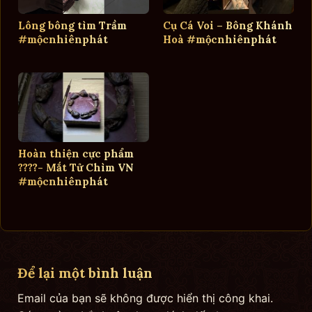
Lông bông tìm Trầm
Cụ Cá Voi – Bông Khánh
#mộcnhiênphát
Hoà #mộcnhiênphát
Hoàn thiện cực phẩm
????- Mắt Tử Chìm VN
#mộcnhiênphát
Để lại một bình luận
Email của bạn sẽ không được hiển thị công khai.