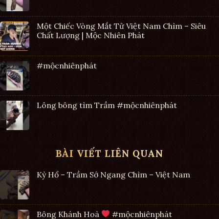
Một Chiếc Vòng Mắt Tử Việt Nam Chìm – Siêu
Chất Lượng | Mộc Nhiên Phát
#mộcnhiênphát
Lông bông tìm Trầm #mộcnhiênphát
BÀI VIẾT LIÊN QUAN
Kỳ Hổ – Trầm Sớ Ngang Chìm – Việt Nam
Bông Khánh Hoà
#mộcnhiênphát