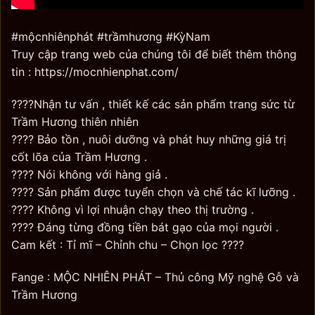
#mộcnhiênphát #trầmhương #KỳNam
Truy cập trang web của chúng tôi để biết thêm thông
tin : https://mocnhienphat.com/
????Nhận tư vấn , thiết kế các sản phẩm trang sức từ
Trầm Hương thiên nhiên
???? Bảo tồn , nuôi dưỡng và phát huy những giá trị
cốt lõa của Trầm Hương .
???? Nói không với hàng giả .
???? Sản phẩm được tuyển chọn và chế tác kĩ lưỡng .
???? Không vì lợi nhuận chạy theo thị trường .
???? Đáng từng đồng tiền bát gạo của mọi người .
Cam kết : Tỉ mĩ – Chỉnh chu – Chọn lọc ????
Fange : MỘC NHIÊN PHÁT – Thủ công Mỹ nghệ Gỗ và
Trầm Hương