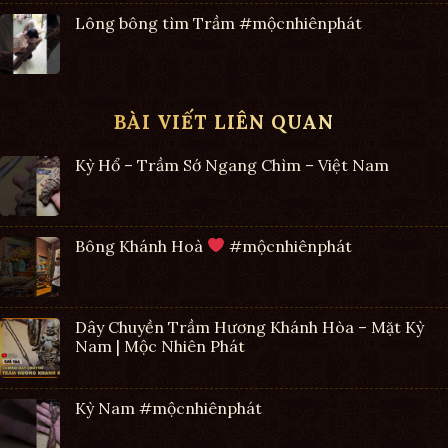
Lông bông tìm Trầm #mộcnhiênphát
BÀI VIẾT LIÊN QUAN
Kỳ Hổ – Trầm Sớ Ngang Chìm – Việt Nam
Bông Khánh Hoà
#mộcnhiênphát
Dây Chuyền Trầm Hương Khánh Hòa – Mặt Kỳ
Nam | Mộc Nhiên Phát
Kỳ Nam #mộcnhiênphát