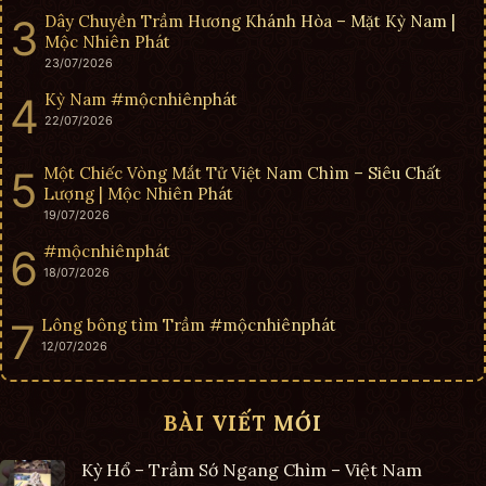
Dây Chuyền Trầm Hương Khánh Hòa – Mặt Kỳ Nam |
Mộc Nhiên Phát
23/07/2026
Kỳ Nam #mộcnhiênphát
22/07/2026
Một Chiếc Vòng Mắt Tử Việt Nam Chìm – Siêu Chất
Lượng | Mộc Nhiên Phát
19/07/2026
#mộcnhiênphát
18/07/2026
Lông bông tìm Trầm #mộcnhiênphát
12/07/2026
BÀI VIẾT MỚI
Kỳ Hổ – Trầm Sớ Ngang Chìm – Việt Nam