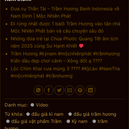
Đưa cụ Thần Tài – Trầm Hương Banh Indonesia về
Nam Định | Mộc Nhiên Phát
Đi rừng nhặt được 1 balô Trầm Hương vào tận nhà
Mộc Nhiên Phát bán và câu chuyện sâu đó
Những đứa trẻ tại Chùa Phước Quang Tết âm lịch
năm 2025 cùng Sư Hạnh Khiết
Trầm Hương #kỳnam #mộcnhiênphát #trầmhương
Kiến dầu đẹp chơi cảnh – Xông đốt ạ ????
Lộc Chìm Khai cưa mùng 3 ???? #KỳLào #NamTha
#mộcnhiênphát #trầmhương
Danh mục:
Video
Từ khóa:
đấu giá kì nam
đấu giá trầm hương
đấu giá vật phẩm Trầm
Kỳ nam
trầm
hương