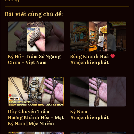
Bài viết cùng chủ đề:
Kỳ Hổ – Trầm Sớ Ngang
Bông Khánh Hoà
Chìm – Việt Nam
#mộcnhiênphát
Dây Chuyền Trầm
Kỳ Nam
Hương Khánh Hòa – Mặt
#mộcnhiênphát
Kỳ Nam | Mộc Nhiên
Phát