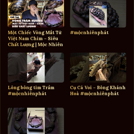
Một Chiếc Vòng Mắt Tử
#mộcnhiênphát
Việt Nam Chìm – Siêu
Chất Lượng | Mộc Nhiên
Phát
Lông bông tìm Trầm
Cụ Cá Voi – Bông Khánh
#mộcnhiênphát
Hoà #mộcnhiênphát