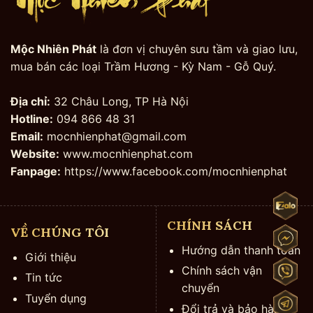
Mộc Nhiên Phát
là đơn vị chuyên sưu tầm và giao lưu,
mua bán các loại Trầm Hương - Kỳ Nam - Gỗ Quý.
Địa chỉ:
32 Châu Long, TP Hà Nội
Hotline:
094 866 48 31
Email:
mocnhienphat@gmail.com
Website:
www.mocnhienphat.com
Fanpage:
https://www.facebook.com/mocnhienphat
CHÍNH SÁCH
VỀ CHÚNG TÔI
Hướng dẫn thanh toán
Giới thiệu
Chính sách vận
Tin tức
chuyển
Tuyển dụng
Đổi trả và bảo hành