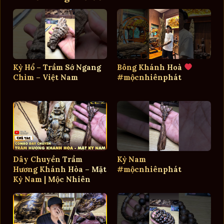
Kỳ Hổ – Trầm Sớ Ngang
Bông Khánh Hoà
Chìm – Việt Nam
#mộcnhiênphát
Dây Chuyền Trầm
Kỳ Nam
Hương Khánh Hòa – Mặt
#mộcnhiênphát
Kỳ Nam | Mộc Nhiên
Phát