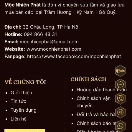
Mộc Nhiên Phát
là đơn vị chuyên sưu tầm và giao lưu,
mua bán các loại Trầm Hương - Kỳ Nam - Gỗ Quý.
Địa chỉ:
32 Châu Long, TP Hà Nội
Hotline:
094 866 48 31
Email:
mocnhienphat@gmail.com
Website:
www.mocnhienphat.com
Fanpage:
https://www.facebook.com/mocnhienphat
CHÍNH SÁCH
VỀ CHÚNG TÔI
Hướng dẫn thanh toán
Giới thiệu
Chính sách vận
Tin tức
chuyển
Tuyển dụng
Đổi trả và bảo hành
Liên hệ
Chính sách bảo mật
Điều khoản sử dụng