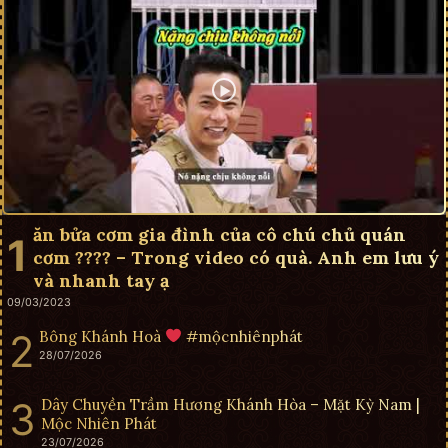
ăn bửa cơm gia đình của cô chú chủ quán
cơm ???? – Trong video có quà. Anh em lưu ý
và nhanh tay ạ
09/03/2023
Bông Khánh Hoà
#mộcnhiênphát
28/07/2026
Dây Chuyền Trầm Hương Khánh Hòa – Mặt Kỳ Nam |
Mộc Nhiên Phát
23/07/2026