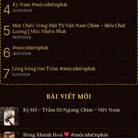
Kỳ Nam #mộcnhiênphát
22/07/2026
Một Chiếc Vòng Mắt Tử Việt Nam Chìm – Siêu Chất
Lượng | Mộc Nhiên Phát
19/07/2026
#mộcnhiênphát
18/07/2026
Lông bông tìm Trầm #mộcnhiênphát
12/07/2026
BÀI VIẾT MỚI
Kỳ Hổ – Trầm Sớ Ngang Chìm – Việt Nam
Bông Khánh Hoà
#mộcnhiênphát