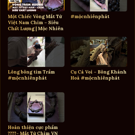
Một Chiếc Vòng Mắt Tử
#mộcnhiênphát
Việt Nam Chìm – Siêu
Chất Lượng | Mộc Nhiên
Phát
Lông bông tìm Trầm
Cụ Cá Voi – Bông Khánh
#mộcnhiênphát
Hoà #mộcnhiênphát
Hoàn thiện cực phẩm
????- Mắt Tử Chìm VN