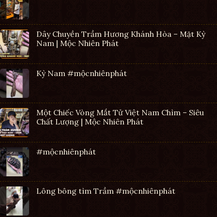
Dây Chuyền Trầm Hương Khánh Hòa – Mặt Kỳ
Nam | Mộc Nhiên Phát
Kỳ Nam #mộcnhiênphát
Một Chiếc Vòng Mắt Tử Việt Nam Chìm – Siêu
Chất Lượng | Mộc Nhiên Phát
#mộcnhiênphát
Lông bông tìm Trầm #mộcnhiênphát