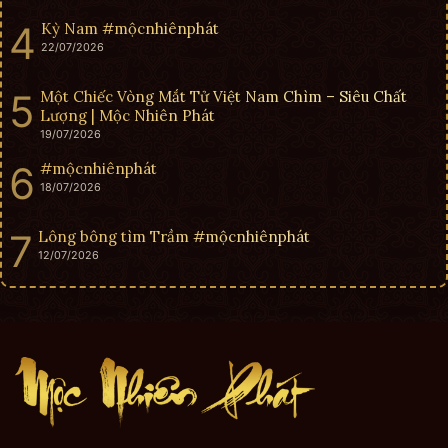
Kỳ Nam #mộcnhiênphát
22/07/2026
Một Chiếc Vòng Mắt Tử Việt Nam Chìm – Siêu Chất
Lượng | Mộc Nhiên Phát
19/07/2026
#mộcnhiênphát
18/07/2026
Lông bông tìm Trầm #mộcnhiênphát
12/07/2026