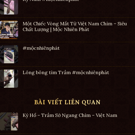
Một Chiếc Vòng Mắt Tử Việt Nam Chìm – Siêu
Chất Lượng | Mộc Nhiên Phát
#mộcnhiênphát
Lông bông tìm Trầm #mộcnhiênphát
BÀI VIẾT LIÊN QUAN
Kỳ Hổ – Trầm Sớ Ngang Chìm – Việt Nam