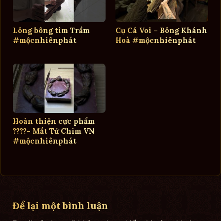
Lông bông tìm Trầm
Cụ Cá Voi – Bông Khánh
#mộcnhiênphát
Hoà #mộcnhiênphát
Hoàn thiện cực phẩm
????- Mắt Tử Chìm VN
#mộcnhiênphát
Để lại một bình luận