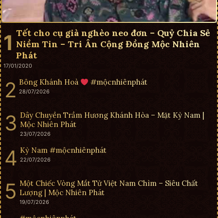
Tết cho cụ già nghèo neo đơn – Quỷ Chia Sẻ
Niềm Tin – Tri Ân Cộng Đồng Mộc Nhiên
Phát
17/01/2020
Bông Khánh Hoà
#mộcnhiênphát
28/07/2026
Dây Chuyền Trầm Hương Khánh Hòa – Mặt Kỳ Nam |
Mộc Nhiên Phát
23/07/2026
Kỳ Nam #mộcnhiênphát
22/07/2026
Một Chiếc Vòng Mắt Tử Việt Nam Chìm – Siêu Chất
Lượng | Mộc Nhiên Phát
19/07/2026