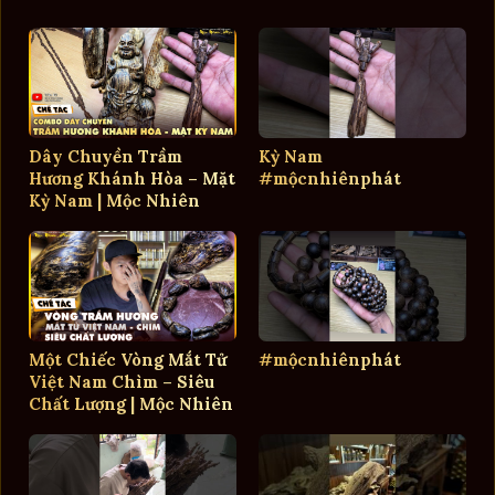
Dây Chuyền Trầm
Kỳ Nam
Hương Khánh Hòa – Mặt
#mộcnhiênphát
Kỳ Nam | Mộc Nhiên
Phát
Một Chiếc Vòng Mắt Tử
#mộcnhiênphát
Việt Nam Chìm – Siêu
Chất Lượng | Mộc Nhiên
Phát