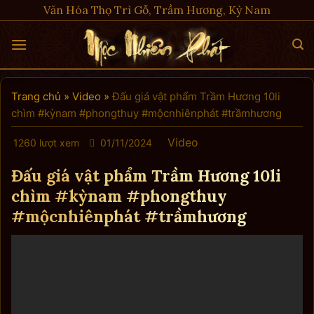
Skip
Văn Hóa Thọ Trì Gỗ, Trầm Hương, Kỳ Nam
to
content
Trang chủ
»
Video
»
Đấu giá vật phẩm Trầm Hương 10li
chìm #kỳnam #phongthuy #mộcnhiênphát #trầmhương
Video
1260 lượt xem
01/11/2024
Đấu giá vật phẩm Trầm Hương 10li
chìm #kỳnam #phongthuy
#mộcnhiênphát #trầmhương