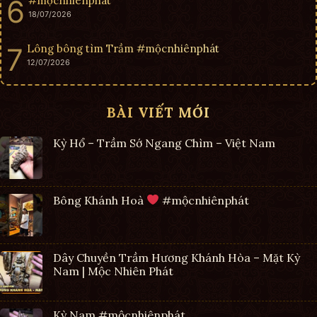
#mộcnhiênphát
18/07/2026
Lông bông tìm Trầm #mộcnhiênphát
12/07/2026
BÀI VIẾT MỚI
Kỳ Hổ – Trầm Sớ Ngang Chìm – Việt Nam
Bông Khánh Hoà
#mộcnhiênphát
Dây Chuyền Trầm Hương Khánh Hòa – Mặt Kỳ
Nam | Mộc Nhiên Phát
Kỳ Nam #mộcnhiênphát