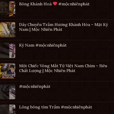
Bông Khánh Hoà
#mộcnhiênphát
Dây Chuyền Trầm Hương Khánh Hòa – Mặt Kỳ
Nam | Mộc Nhiên Phát
Kỳ Nam #mộcnhiênphát
Một Chiếc Vòng Mắt Tử Việt Nam Chìm – Siêu
Chất Lượng | Mộc Nhiên Phát
#mộcnhiênphát
Lông bông tìm Trầm #mộcnhiênphát