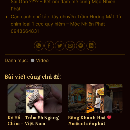
Sài Gòn ???? – Kết nối đam mê cùng Mộc Nhiên
Phát
Cận cảnh chế tác dây chuyền Trầm Hương Mắt Tử
chìm loại 1 cực quý hiếm – Mộc Nhiên Phát
0948664831
Danh mục:
Video
Bài viết cùng chủ đề:
Kỳ Hổ – Trầm Sớ Ngang
Bông Khánh Hoà
Chìm – Việt Nam
#mộcnhiênphát