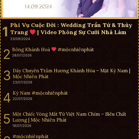
Phi Vụ Cuộc Đời : Wedding Trần Tứ & Thùy
Trang
| Video Phóng Sự Cưới Nhà Làm
23/09/2024
Bông Khánh Hoà
#mộcnhiênphát
28/07/2026
Dây Chuyền Trầm Hương Khánh Hòa – Mặt Kỳ Nam |
Mộc Nhiên Phát
23/07/2026
Kỳ Nam #mộcnhiênphát
22/07/2026
Một Chiếc Vòng Mắt Tử Việt Nam Chìm – Siêu Chất
Lượng | Mộc Nhiên Phát
19/07/2026
#mộcnhiênphát