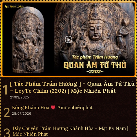
[ Tác Phẩm Trầm Hương ] – Quan Âm Tứ Thủ
– LeyTe Chìm (2202) | Mộc Nhiên Phát
21/03/2025
Bông Khánh Hoà
#mộcnhiênphát
28/07/2026
Dây Chuyền Trầm Hương Khánh Hòa – Mặt Kỳ Nam |
Mộc Nhiên Phát