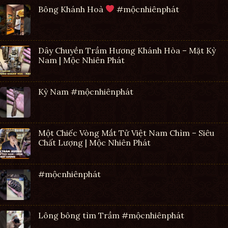
Bông Khánh Hoà
#mộcnhiênphát
Dây Chuyền Trầm Hương Khánh Hòa – Mặt Kỳ
Nam | Mộc Nhiên Phát
Kỳ Nam #mộcnhiênphát
Một Chiếc Vòng Mắt Tử Việt Nam Chìm – Siêu
Chất Lượng | Mộc Nhiên Phát
#mộcnhiênphát
Lông bông tìm Trầm #mộcnhiênphát