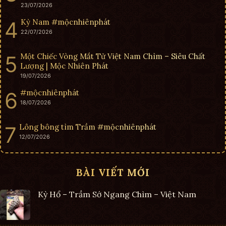
23/07/2026
Kỳ Nam #mộcnhiênphát
22/07/2026
Một Chiếc Vòng Mắt Tử Việt Nam Chìm – Siêu Chất
Lượng | Mộc Nhiên Phát
19/07/2026
#mộcnhiênphát
18/07/2026
Lông bông tìm Trầm #mộcnhiênphát
12/07/2026
BÀI VIẾT MỚI
Kỳ Hổ – Trầm Sớ Ngang Chìm – Việt Nam