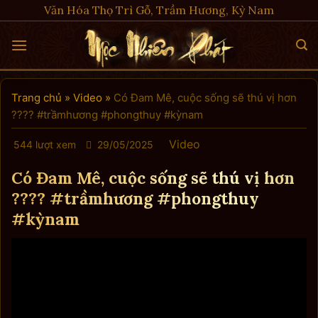
Skip
Văn Hóa Thọ Trì Gỗ, Trầm Hương, Kỳ Nam
to
content
Trang chủ
»
Video
»
Có Đam Mê, cuộc sống sẽ thú vị hơn
???? #trầmhương #phongthuy #kỳnam
Video
544 lượt xem
29/05/2025
Có Đam Mê, cuộc sống sẽ thú vị hơn
???? #trầmhương #phongthuy
#kỳnam