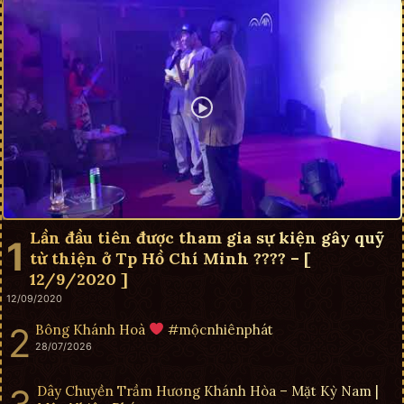
Lần đầu tiên được tham gia sự kiện gây quỹ
từ thiện ở Tp Hồ Chí Minh ???? – [
12/9/2020 ]
12/09/2020
Bông Khánh Hoà
#mộcnhiênphát
28/07/2026
Dây Chuyền Trầm Hương Khánh Hòa – Mặt Kỳ Nam |