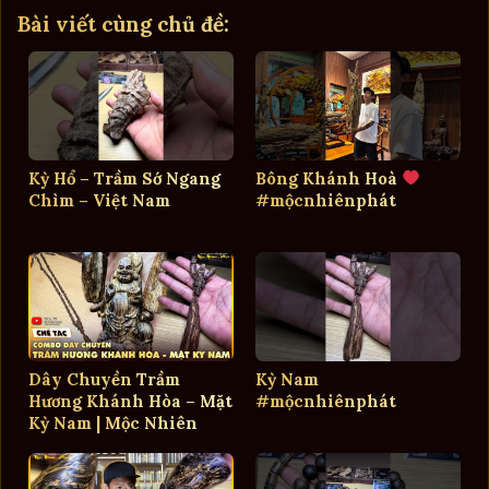
Bài viết cùng chủ đề:
Kỳ Hổ – Trầm Sớ Ngang
Bông Khánh Hoà
Chìm – Việt Nam
#mộcnhiênphát
Dây Chuyền Trầm
Kỳ Nam
Hương Khánh Hòa – Mặt
#mộcnhiênphát
Kỳ Nam | Mộc Nhiên
Phát