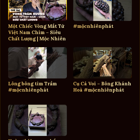
Một Chiếc Vòng Mắt Tử
#mộcnhiênphát
Việt Nam Chìm – Siêu
Chất Lượng | Mộc Nhiên
Phát
Lông bông tìm Trầm
Cụ Cá Voi – Bông Khánh
#mộcnhiênphát
Hoà #mộcnhiênphát