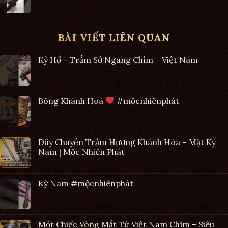
BÀI VIẾT LIÊN QUAN
Kỳ Hổ – Trầm Sớ Ngang Chìm – Việt Nam
Bông Khánh Hoà
#mộcnhiênphát
Dây Chuyền Trầm Hương Khánh Hòa – Mặt Kỳ
Nam | Mộc Nhiên Phát
Kỳ Nam #mộcnhiênphát
Một Chiếc Vòng Mắt Tử Việt Nam Chìm – Siêu