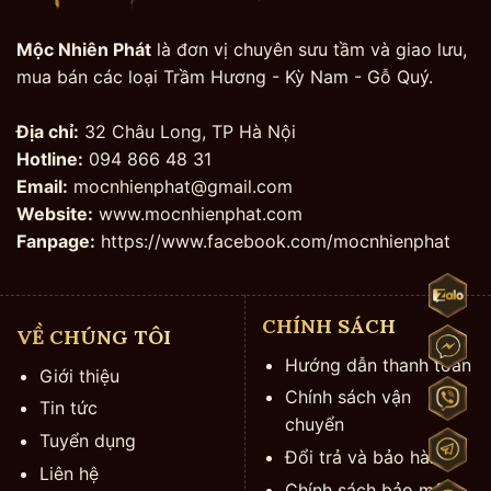
Mộc Nhiên Phát
là đơn vị chuyên sưu tầm và giao lưu,
mua bán các loại Trầm Hương - Kỳ Nam - Gỗ Quý.
Địa chỉ:
32 Châu Long, TP Hà Nội
Hotline:
094 866 48 31
Email:
mocnhienphat@gmail.com
Website:
www.mocnhienphat.com
Fanpage:
https://www.facebook.com/mocnhienphat
CHÍNH SÁCH
VỀ CHÚNG TÔI
Hướng dẫn thanh toán
Giới thiệu
Chính sách vận
Tin tức
chuyển
Tuyển dụng
Đổi trả và bảo hành
Liên hệ
Chính sách bảo mật