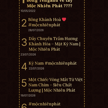
bông Tenganu về tay
Mộc Nhiên Phát ????
10/05/2022
Bông Khánh Hoà
#mộcnhiênphát
28/07/2026
Dây Chuyền Trầm Hương
Khánh Hòa – Mặt Kỳ Nam |
Mộc Nhiên Phát
23/07/2026
Kỳ Nam #mộcnhiênphát
22/07/2026
Một Chiếc Vòng Mắt Tử Việt
Nam Chìm – Siêu Chất
Lượng | Mộc Nhiên Phát
19/07/2026
#mộcnhiênphát