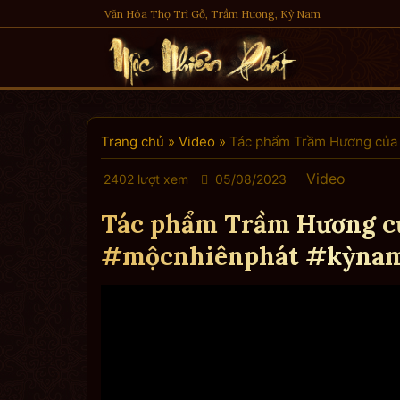
Skip
Văn Hóa Thọ Trì Gỗ, Trầm Hương, Kỳ Nam
to
content
Trang chủ
»
Video
»
Tác phẩm Trầm Hương của
Video
2402 lượt xem
05/08/2023
Tác phẩm Trầm Hương c
#mộcnhiênphát #kỳna