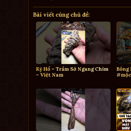
Bài viết cùng chủ đề:
Kỳ Hổ – Trầm Sớ Ngang Chìm
Bông
– Việt Nam
#mộc