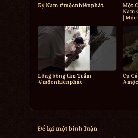
Kỳ Nam #mộcnhiênphát
Một C
Nam C
| Mộc
Lông bông tìm Trầm
Cụ Cá
#mộcnhiênphát
#mộc
Để lại một bình luận