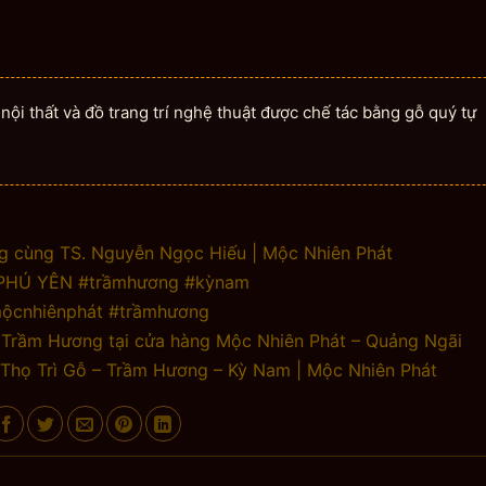
ội thất và đồ trang trí nghệ thuật được chế tác bằng gỗ quý tự
g cùng TS. Nguyễn Ngọc Hiếu | Mộc Nhiên Phát
PHÚ YÊN #trầmhương #kỳnam
#mộcnhiênphát #trầmhương
u Trầm Hương tại cửa hàng Mộc Nhiên Phát – Quảng Ngãi
họ Trì Gỗ – Trầm Hương – Kỳ Nam | Mộc Nhiên Phát