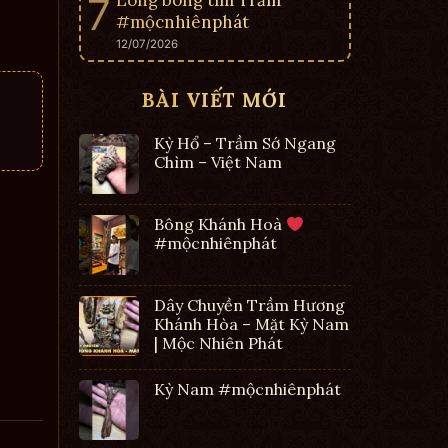
Lông bông tìm Trầm
#mộcnhiênphát
12/07/2026
BÀI VIẾT MỚI
Kỳ Hổ – Trầm Sớ Ngang
Chìm – Việt Nam
Bông Khánh Hoà
#mộcnhiênphát
Dây Chuyền Trầm Hương
Khánh Hòa – Mặt Kỳ Nam
| Mộc Nhiên Phát
Kỳ Nam #mộcnhiênphát