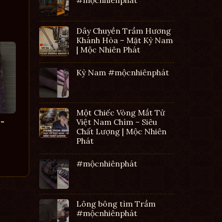
Dây Chuyền Trầm Hương
Khánh Hòa – Mặt Kỳ Nam
| Mộc Nhiên Phát
Kỳ Nam #mộcnhiênphát
Một Chiếc Vòng Mắt Tử
-
Việt Nam Chìm – Siêu
Chất Lượng | Mộc Nhiên
Phát
#mộcnhiênphát
Lông bông tìm Trầm
#mộcnhiênphát