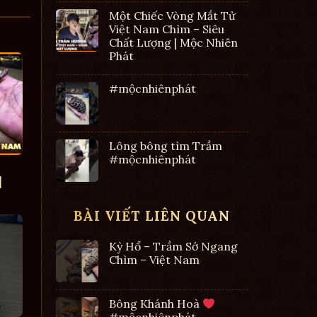
Một Chiếc Vòng Mắt Tử
Việt Nam Chìm – Siêu
Chất Lượng | Mộc Nhiên
Phát
#mộcnhiênphát
Lông bông tìm Trầm
#mộcnhiênphát
|
BÀI VIẾT LIÊN QUAN
Kỳ Hổ – Trầm Sớ Ngang
Chìm – Việt Nam
Bông Khánh Hoà
#mộcnhiênphát