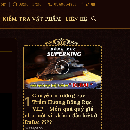
com
08:00 - 17:00
0948664831
KIỂM TRA VẬT PHẨM
LIÊN HỆ
Chuyển nhượng cục
Trầm Hương Bông Rục
V.I.P – Món quà quý giá
cho một vị khách đặc biệt ở
DuBai ????
08/04/2023