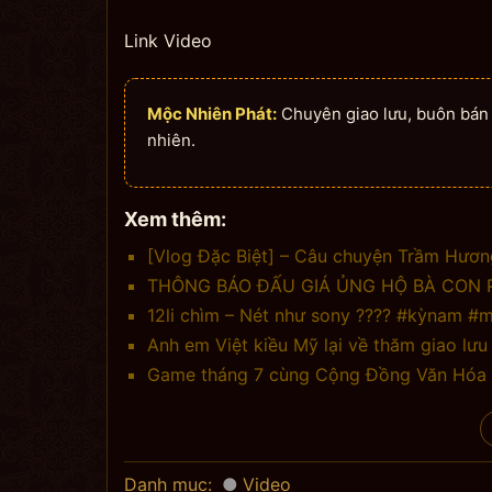
Link Video
Mộc Nhiên Phát:
Chuyên giao lưu, buôn bán n
nhiên.
Xem thêm:
[Vlog Đặc Biệt] – Câu chuyện Trầm Hươn
THÔNG BÁO ĐẤU GIÁ ỦNG HỘ BÀ CON 
12li chìm – Nét như sony ???? #kỳnam 
Anh em Việt kiều Mỹ lại về thăm giao lư
Game tháng 7 cùng Cộng Đồng Văn Hóa T
Danh mục:
Video