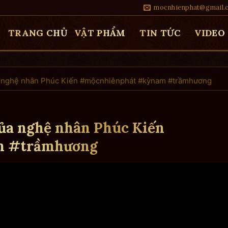
mocnhienphat@gmail.
TRANG CHỦ
VẬT PHẨM
TIN TỨC
VIDEO
 nghệ nhân Phúc Kiến #mộcnhiênphát #kỳnam #trầmhương
ủa nghệ nhân Phúc Kiến
m #trầmhương