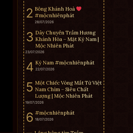
Bông Khánh Hoà
#mộcnhiênphát
28/07/2026
Dây Chuyền Trầm Hương
Khánh Hòa – Mặt Kỳ Nam |
Mộc Nhiên Phát
23/07/2026
Kỳ Nam #mộcnhiênphát
22/07/2026
Một Chiếc Vòng Mắt Tử Việt
Nam Chìm – Siêu Chất
Lượng | Mộc Nhiên Phát
19/07/2026
#mộcnhiênphát
18/07/2026