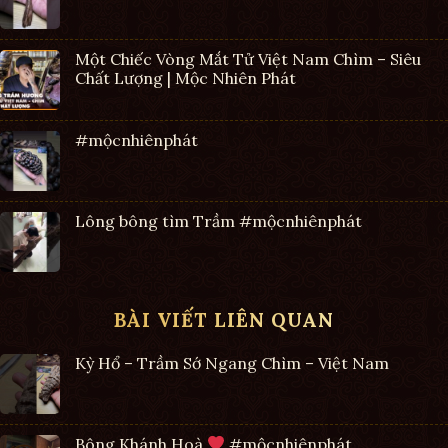
Một Chiếc Vòng Mắt Tử Việt Nam Chìm – Siêu
Chất Lượng | Mộc Nhiên Phát
#mộcnhiênphát
Lông bông tìm Trầm #mộcnhiênphát
BÀI VIẾT LIÊN QUAN
Kỳ Hổ – Trầm Sớ Ngang Chìm – Việt Nam
Bông Khánh Hoà
#mộcnhiênphát