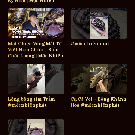
Kỳ Nam | Mộc Nhiên
Phát
Một Chiếc Vòng Mắt Tử
#mộcnhiênphát
Việt Nam Chìm – Siêu
Chất Lượng | Mộc Nhiên
Phát
Lông bông tìm Trầm
Cụ Cá Voi – Bông Khánh
#mộcnhiênphát
Hoà #mộcnhiênphát