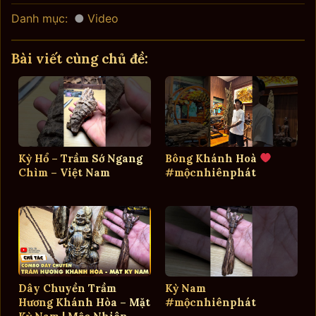
Danh mục:
Video
Bài viết cùng chủ đề:
Kỳ Hổ – Trầm Sớ Ngang
Bông Khánh Hoà
Chìm – Việt Nam
#mộcnhiênphát
Dây Chuyền Trầm
Kỳ Nam
Hương Khánh Hòa – Mặt
#mộcnhiênphát