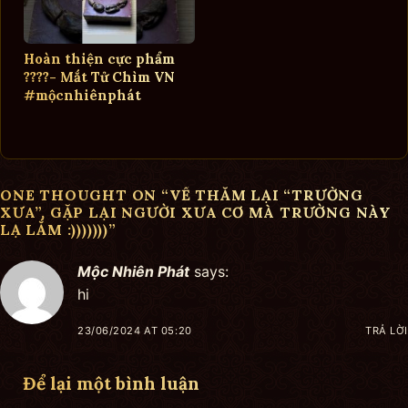
Hoàn thiện cực phẩm
????- Mắt Tử Chìm VN
#mộcnhiênphát
ONE THOUGHT ON “
VỀ THĂM LẠI “TRƯỜNG
XƯA”, GẶP LẠI NGƯỜI XƯA CƠ MÀ TRƯỜNG NÀY
LẠ LẮM :)))))))
”
Mộc Nhiên Phát
says:
hi
23/06/2024 AT 05:20
TRẢ LỜI
Để lại một bình luận