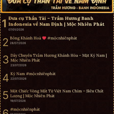
Đưa cụ Thần Tài – Trầm Hương Banh
Indonesia về Nam Định | Mộc Nhiên Phát
07/01/2026
Bông Khánh Hoà
#mộcnhiênphát
28/07/2026
Dây Chuyền Trầm Hương Khánh Hòa – Mặt Kỳ Nam |
Mộc Nhiên Phát
23/07/2026
Kỳ Nam #mộcnhiênphát
22/07/2026
Một Chiếc Vòng Mắt Tử Việt Nam Chìm – Siêu Chất
Lượng | Mộc Nhiên Phát
19/07/2026
#mộcnhiênphát