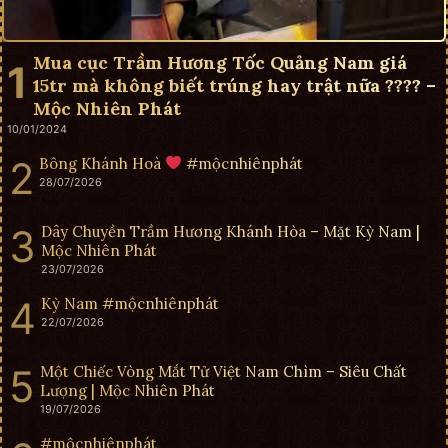
Mua cục Trầm Hương Tốc Quảng Nam giá
15tr mà không biết trúng hay trật nữa ???? –
Mộc Nhiên Phát
10/01/2024
Bông Khánh Hoà
#mộcnhiênphát
28/07/2026
Dây Chuyền Trầm Hương Khánh Hòa – Mặt Kỳ Nam |
Mộc Nhiên Phát
23/07/2026
Kỳ Nam #mộcnhiênphát
22/07/2026
Một Chiếc Vòng Mắt Tử Việt Nam Chìm – Siêu Chất
Lượng | Mộc Nhiên Phát
19/07/2026
#mộcnhiênphát