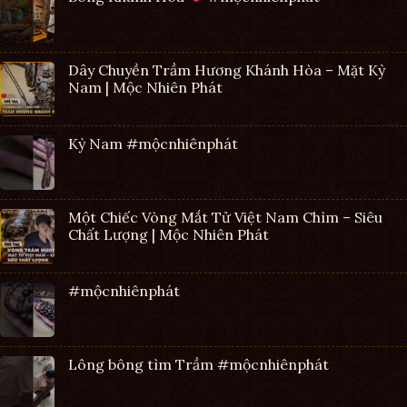
Dây Chuyền Trầm Hương Khánh Hòa – Mặt Kỳ
Nam | Mộc Nhiên Phát
Kỳ Nam #mộcnhiênphát
Một Chiếc Vòng Mắt Tử Việt Nam Chìm – Siêu
Chất Lượng | Mộc Nhiên Phát
#mộcnhiênphát
Lông bông tìm Trầm #mộcnhiênphát