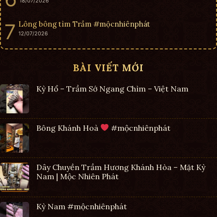
18/07/2026
Lông bông tìm Trầm #mộcnhiênphát
12/07/2026
BÀI VIẾT MỚI
Kỳ Hổ – Trầm Sớ Ngang Chìm – Việt Nam
Bông Khánh Hoà
#mộcnhiênphát
Dây Chuyền Trầm Hương Khánh Hòa – Mặt Kỳ
Nam | Mộc Nhiên Phát
Kỳ Nam #mộcnhiênphát