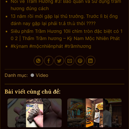
Nói về Trầm Hương #3: Bảo quản và Sử dụng trầm
hương đúng cách
13 năm rồi mới gặp lại thủ trưởng. Trước lì bị ổng
đánh nay gặp lại phải tr.ả th.ù thôi ????
Siêu phẩm Trầm Hương 10li chìm tròn đặc biệt có 1
0 2 | Thẩm Trầm hương – Kỳ Nam Mộc Nhiên Phát
#kỳnam #mộcnhiênphát #trầmhương
Danh mục:
Video
Bài viết cùng chủ đề: