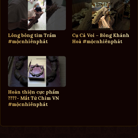
Lông bông tìm Trầm
Cụ Cá Voi – Bông Khánh
#mộcnhiênphát
Hoà #mộcnhiênphát
Hoàn thiện cực phẩm
????- Mắt Tử Chìm VN
#mộcnhiênphát