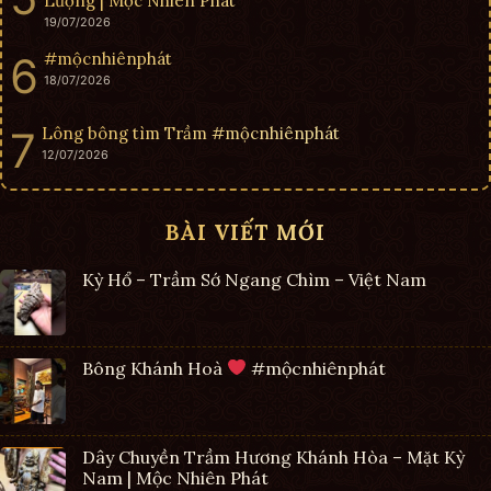
Lượng | Mộc Nhiên Phát
19/07/2026
#mộcnhiênphát
18/07/2026
Lông bông tìm Trầm #mộcnhiênphát
12/07/2026
BÀI VIẾT MỚI
Kỳ Hổ – Trầm Sớ Ngang Chìm – Việt Nam
Bông Khánh Hoà
#mộcnhiênphát
Dây Chuyền Trầm Hương Khánh Hòa – Mặt Kỳ
Nam | Mộc Nhiên Phát