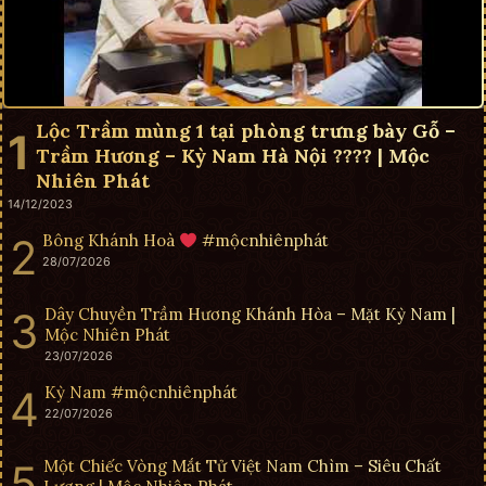
Lộc Trầm mùng 1 tại phòng trưng bày Gỗ –
Trầm Hương – Kỳ Nam Hà Nội ???? | Mộc
Nhiên Phát
14/12/2023
Bông Khánh Hoà
#mộcnhiênphát
28/07/2026
Dây Chuyền Trầm Hương Khánh Hòa – Mặt Kỳ Nam |
Mộc Nhiên Phát
23/07/2026
Kỳ Nam #mộcnhiênphát
22/07/2026
Một Chiếc Vòng Mắt Tử Việt Nam Chìm – Siêu Chất