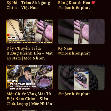
Kỳ Hổ – Trầm Sớ Ngang
Bông Khánh Hoà
Chìm – Việt Nam
#mộcnhiênphát
Dây Chuyền Trầm
Kỳ Nam
Hương Khánh Hòa – Mặt
#mộcnhiênphát
Kỳ Nam | Mộc Nhiên
Phát
Một Chiếc Vòng Mắt Tử
#mộcnhiênphát
Việt Nam Chìm – Siêu
Chất Lượng | Mộc Nhiên
Phát