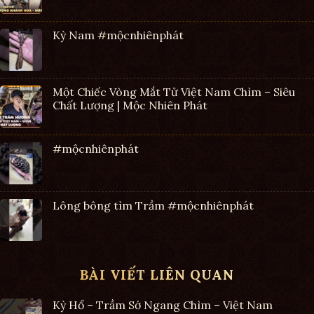
Kỳ Nam #mộcnhiênphát
Một Chiếc Vòng Mắt Tử Việt Nam Chìm – Siêu
Chất Lượng | Mộc Nhiên Phát
#mộcnhiênphát
Lông bông tìm Trầm #mộcnhiênphát
BÀI VIẾT LIÊN QUAN
Kỳ Hổ – Trầm Sớ Ngang Chìm – Việt Nam