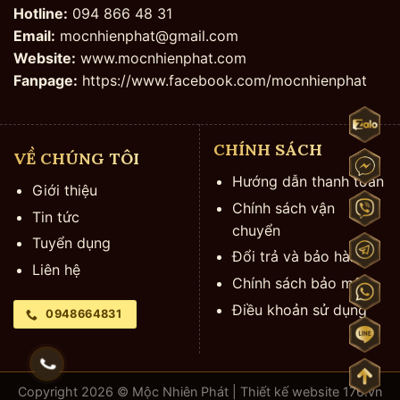
Hotline:
094 866 48 31
Email:
mocnhienphat@gmail.com
Website:
www.mocnhienphat.com
Fanpage:
https://www.facebook.com/mocnhienphat
CHÍNH SÁCH
VỀ CHÚNG TÔI
Hướng dẫn thanh toán
Giới thiệu
Chính sách vận
Tin tức
chuyển
Tuyển dụng
Đổi trả và bảo hành
Liên hệ
Chính sách bảo mật
Điều khoản sử dụng
0948664831
Copyright 2026 © Mộc Nhiên Phát | Thiết kế website
176.vn