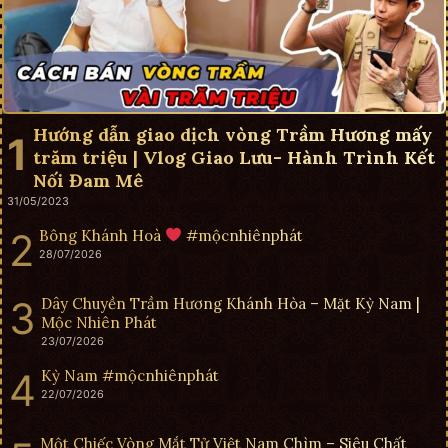
Hướng dẫn giao dịch vòng Trầm Hương mấy
trăm triệu | Vlog Giao Lưu- Hành Trình Kết
Nối Đam Mê
31/05/2023
Bông Khánh Hoà
#mộcnhiênphát
28/07/2026
Dây Chuyền Trầm Hương Khánh Hòa – Mặt Kỳ Nam |
Mộc Nhiên Phát
23/07/2026
Kỳ Nam #mộcnhiênphát
22/07/2026
Một Chiếc Vòng Mắt Tử Việt Nam Chìm – Siêu Chất