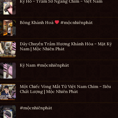
Kỳ Hổ – Trầm Sớ Ngang Chìm – Việt Nam
Bông Khánh Hoà
#mộcnhiênphát
Dây Chuyền Trầm Hương Khánh Hòa – Mặt Kỳ
Nam | Mộc Nhiên Phát
Kỳ Nam #mộcnhiênphát
Một Chiếc Vòng Mắt Tử Việt Nam Chìm – Siêu
Chất Lượng | Mộc Nhiên Phát
#mộcnhiênphát