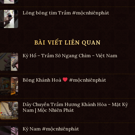
Lông bông tìm Trầm #mộcnhiênphát
BÀI VIẾT LIÊN QUAN
Kỳ Hổ – Trầm Sớ Ngang Chìm – Việt Nam
Bông Khánh Hoà
#mộcnhiênphát
Dây Chuyền Trầm Hương Khánh Hòa – Mặt Kỳ
Nam | Mộc Nhiên Phát
Kỳ Nam #mộcnhiênphát