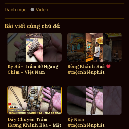
Danh mục:
Video
Bài viết cùng chủ đề:
Kỳ Hổ – Trầm Sớ Ngang
Bông Khánh Hoà
Chìm – Việt Nam
#mộcnhiênphát
Dây Chuyền Trầm
Kỳ Nam
Hương Khánh Hòa – Mặt
#mộcnhiênphát