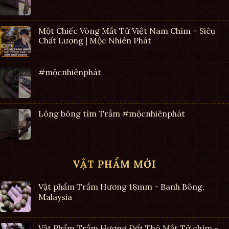
Một Chiếc Vòng Mắt Tử Việt Nam Chìm – Siêu
Chất Lượng | Mộc Nhiên Phát
#mộcnhiênphát
Lông bông tìm Trầm #mộcnhiênphát
VẬT PHẨM MỚI
Vật phẩm Trầm Hương 18mm - Banh Bông,
Malaysia
Vật Phẩm Trầm Hương Đốt Thô Mắt Tử chìm –