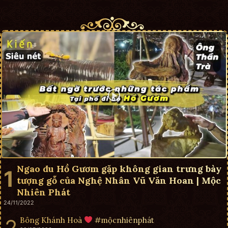
Ngao du Hồ Gươm gặp không gian trưng bày
tượng gỗ của Nghệ Nhân Vũ Văn Hoan | Mộc
Nhiên Phát
24/11/2022
Bông Khánh Hoà
#mộcnhiênphát