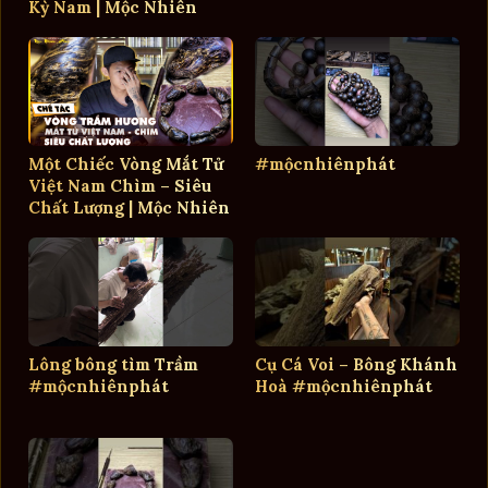
Kỳ Nam | Mộc Nhiên
Phát
Một Chiếc Vòng Mắt Tử
#mộcnhiênphát
Việt Nam Chìm – Siêu
Chất Lượng | Mộc Nhiên
Phát
Lông bông tìm Trầm
Cụ Cá Voi – Bông Khánh
#mộcnhiênphát
Hoà #mộcnhiênphát