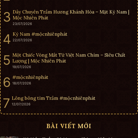
Dây Chuyền Trầm Hương Khánh Hòa – Mặt Kỳ Nam |
Mộc Nhiên Phát
23/07/2026
Kỳ Nam #mộcnhiênphát
22/07/2026
Một Chiếc Vòng Mắt Tử Việt Nam Chìm – Siêu Chất
Lượng | Mộc Nhiên Phát
19/07/2026
#mộcnhiênphát
18/07/2026
Lông bông tìm Trầm #mộcnhiênphát
12/07/2026
BÀI VIẾT MỚI