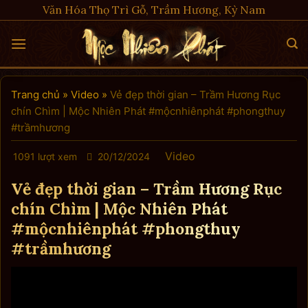
Skip
Văn Hóa Thọ Trì Gỗ, Trầm Hương, Kỳ Nam
to
content
Trang chủ
»
Video
»
Vẻ đẹp thời gian – Trầm Hương Rục
chín Chìm | Mộc Nhiên Phát #mộcnhiênphát #phongthuy
#trầmhương
Video
1091 lượt xem
20/12/2024
Vẻ đẹp thời gian – Trầm Hương Rục
chín Chìm | Mộc Nhiên Phát
#mộcnhiênphát #phongthuy
#trầmhương