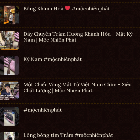
Bông Khánh Hoà
#mộcnhiênphát
Dây Chuyền Trầm Hương Khánh Hòa – Mặt Kỳ
Nam | Mộc Nhiên Phát
Kỳ Nam #mộcnhiênphát
Một Chiếc Vòng Mắt Tử Việt Nam Chìm – Siêu
Chất Lượng | Mộc Nhiên Phát
#mộcnhiênphát
Lông bông tìm Trầm #mộcnhiênphát