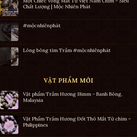
Một Chiếc Vòng Mắt Tử Việt Nam Chìm – Siêu
Chất Lượng | Mộc Nhiên Phát
#mộcnhiênphát
Lông bông tìm Trầm #mộcnhiênphát
VẬT PHẨM MỚI
Vật phẩm Trầm Hương 18mm - Banh Bông,
Malaysia
Vật Phẩm Trầm Hương Đốt Thô Mắt Tử chìm –
Philippines