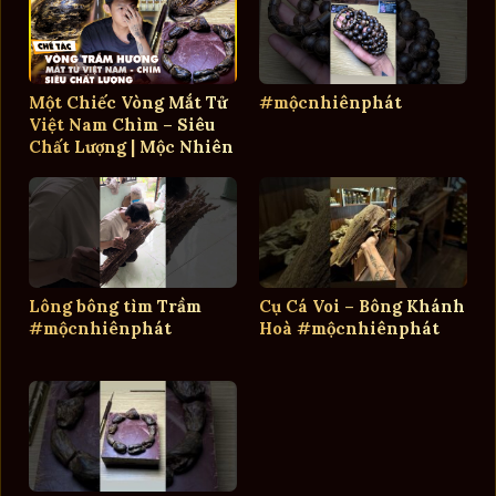
Một Chiếc Vòng Mắt Tử
#mộcnhiênphát
Việt Nam Chìm – Siêu
Chất Lượng | Mộc Nhiên
Phát
Lông bông tìm Trầm
Cụ Cá Voi – Bông Khánh
#mộcnhiênphát
Hoà #mộcnhiênphát