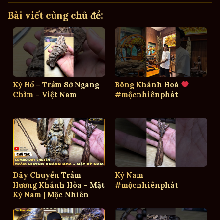
Bài viết cùng chủ đề:
Kỳ Hổ – Trầm Sớ Ngang
Bông Khánh Hoà
Chìm – Việt Nam
#mộcnhiênphát
Dây Chuyền Trầm
Kỳ Nam
Hương Khánh Hòa – Mặt
#mộcnhiênphát
Kỳ Nam | Mộc Nhiên
Phát