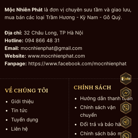
Mộc Nhiên Phát
là đơn vị chuyên sưu tầm và giao lưu,
mua bán các loại Trầm Hương - Kỳ Nam - Gỗ Quý.
Địa chỉ:
32 Châu Long, TP Hà Nội
Hotline:
094 866 48 31
Email:
mocnhienphat@gmail.com
Website:
www.mocnhienphat.com
Fanpage:
https://www.facebook.com/mocnhienphat
CHÍNH SÁCH
VỀ CHÚNG TÔI
Hướng dẫn thanh toán
Giới thiệu
Chính sách vận
Tin tức
chuyển
Tuyển dụng
Đổi trả và bảo hành
Liên hệ
Chính sách bảo mật