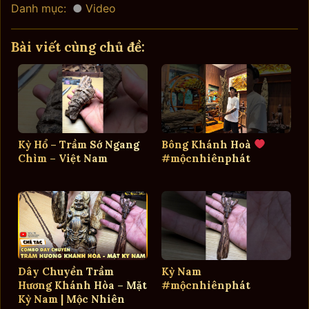
Danh mục:
Video
Bài viết cùng chủ đề:
Kỳ Hổ – Trầm Sớ Ngang
Bông Khánh Hoà
Chìm – Việt Nam
#mộcnhiênphát
Dây Chuyền Trầm
Kỳ Nam
Hương Khánh Hòa – Mặt
#mộcnhiênphát
Kỳ Nam | Mộc Nhiên