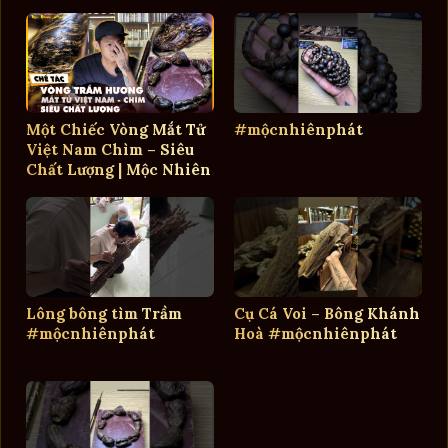
Phát
Một Chiếc Vòng Mắt Tử
#mộcnhiênphát
Việt Nam Chìm – Siêu
Chất Lượng | Mộc Nhiên
Phát
Lông bông tìm Trầm
Cụ Cá Voi – Bông Khánh
#mộcnhiênphát
Hoà #mộcnhiênphát