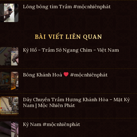
Lông bông tìm Trầm #mộcnhiênphát
BÀI VIẾT LIÊN QUAN
Kỳ Hổ – Trầm Sớ Ngang Chìm – Việt Nam
Bông Khánh Hoà
#mộcnhiênphát
Dây Chuyền Trầm Hương Khánh Hòa – Mặt Kỳ
Nam | Mộc Nhiên Phát
Kỳ Nam #mộcnhiênphát