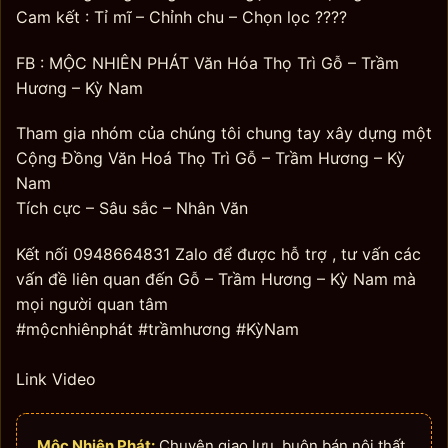
Cam kết : Tỉ mĩ – Chỉnh chu – Chọn lọc ????
FB : MỘC NHIÊN PHÁT Văn Hóa Thọ Trì Gỗ – Trầm
Hương – Kỳ Nam
Tham gia nhóm của chúng tôi chung tay xây dựng một
Cộng Đồng Văn Hoá Thọ Trì Gỗ – Trầm Hương – Kỳ
Nam
Tích cực – Sâu sắc – Nhân Văn
Kết nối 0948664831 Zalo để được hỗ trợ , tư vấn các
vấn đề liên quan đến Gỗ – Trầm Hương – Kỳ Nam mà
mọi người quan tâm
#mộcnhiênphát #trầmhương #KỳNam
Link Video
Mộc Nhiên Phát:
Chuyên giao lưu, buôn bán nội thất