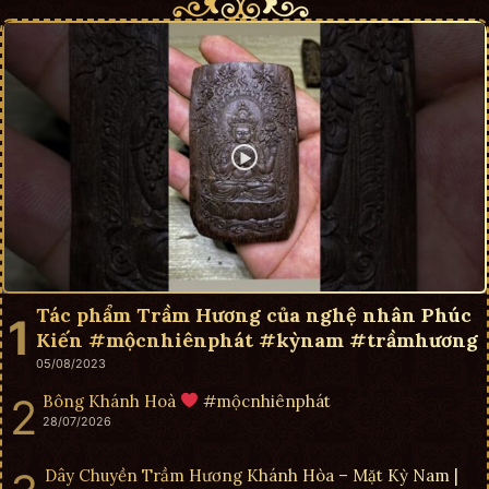
Tác phẩm Trầm Hương của nghệ nhân Phúc
Kiến #mộcnhiênphát #kỳnam #trầmhương
05/08/2023
Bông Khánh Hoà
#mộcnhiênphát
28/07/2026
Dây Chuyền Trầm Hương Khánh Hòa – Mặt Kỳ Nam |