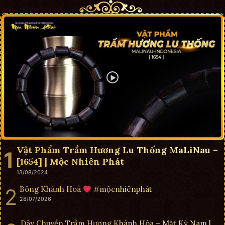
Vật Phẩm Trầm Hương Lu Thống MaLiNau –
[1654] | Mộc Nhiên Phát
13/08/2024
Bông Khánh Hoà
#mộcnhiênphát
28/07/2026
Dây Chuyền Trầm Hương Khánh Hòa – Mặt Kỳ Nam |