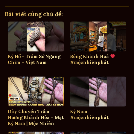
Bài viết cùng chủ đề:
Kỳ Hổ – Trầm Sớ Ngang
Bông Khánh Hoà
Chìm – Việt Nam
#mộcnhiênphát
Dây Chuyền Trầm
Kỳ Nam
Hương Khánh Hòa – Mặt
#mộcnhiênphát
Kỳ Nam | Mộc Nhiên
Phát