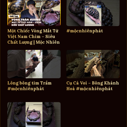
Một Chiếc Vòng Mắt Tử
#mộcnhiênphát
Việt Nam Chìm – Siêu
Chất Lượng | Mộc Nhiên
Phát
Lông bông tìm Trầm
Cụ Cá Voi – Bông Khánh
#mộcnhiênphát
Hoà #mộcnhiênphát