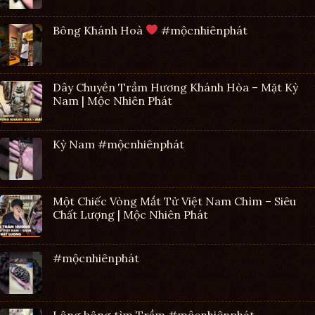
Bông Khánh Hoà
#mộcnhiênphát
Dây Chuyền Trầm Hương Khánh Hòa – Mặt Kỳ
Nam | Mộc Nhiên Phát
Kỳ Nam #mộcnhiênphát
Một Chiếc Vòng Mắt Tử Việt Nam Chìm – Siêu
Chất Lượng | Mộc Nhiên Phát
#mộcnhiênphát
Lông bông tìm Trầm #mộcnhiênphát