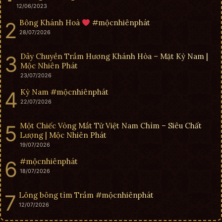
12/06/2023
Bông Khánh Hoà
#mộcnhiênphát
28/07/2026
Dây Chuyền Trầm Hương Khánh Hòa – Mặt Kỳ Nam |
Mộc Nhiên Phát
23/07/2026
Kỳ Nam #mộcnhiênphát
22/07/2026
Một Chiếc Vòng Mắt Tử Việt Nam Chìm – Siêu Chất
Lượng | Mộc Nhiên Phát
19/07/2026
#mộcnhiênphát
18/07/2026
Lông bông tìm Trầm #mộcnhiênphát
12/07/2026