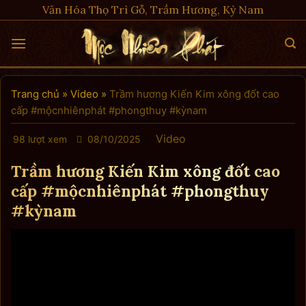
Skip
Văn Hóa Thọ Trì Gỗ, Trầm Hương, Kỳ Nam
to
content
Trang chủ
»
Video
»
Trầm hương Kiến Kim xông đốt cao
cấp #mộcnhiênphát #phongthuy #kỳnam
Video
98 lượt xem
08/10/2025
Trầm hương Kiến Kim xông đốt cao
cấp #mộcnhiênphát #phongthuy
#kỳnam