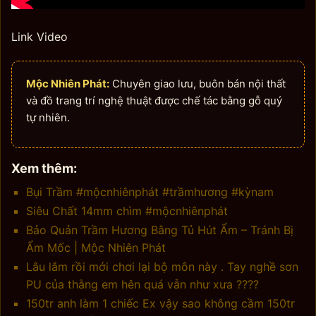
Link Video
Mộc Nhiên Phát:
Chuyên giao lưu, buôn bán nội thất
và đồ trang trí nghệ thuật được chế tác bằng gỗ quý
tự nhiên.
Xem thêm:
Bụi Trầm #mộcnhiênphát #trầmhương #kỳnam
Siêu Chất 14mm chìm #mộcnhiênphát
Bảo Quản Trầm Hương Bằng Tủ Hút Ẩm – Tránh Bị
Ẩm Mốc | Mộc Nhiên Phát
Lâu lắm rồi mới chơi lại bộ môn này . Tay nghề sơn
PU của thằng em hên quá vẫn như xưa ????
150tr anh làm 1 chiếc Ex vậy sao không cầm 150tr