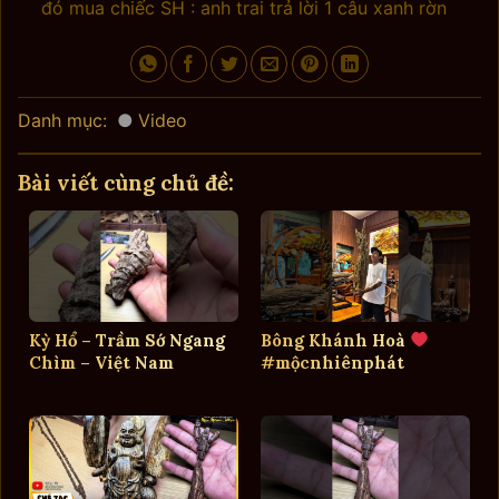
đó mua chiếc SH : anh trai trả lời 1 câu xanh rờn
Danh mục:
Video
Bài viết cùng chủ đề:
Kỳ Hổ – Trầm Sớ Ngang
Bông Khánh Hoà
Chìm – Việt Nam
#mộcnhiênphát