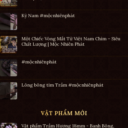
Kỳ Nam #mộcnhiênphát
Một Chiếc Vòng Mắt Tử Việt Nam Chìm – Siêu
Chất Lượng | Mộc Nhiên Phát
#mộcnhiênphát
Lông bông tìm Trầm #mộcnhiênphát
VẬT PHẨM MỚI
Vật phẩm Trầm Hương 18mm - Banh Bông,