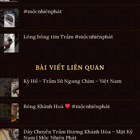
#mộcnhiênphát
Lông bông tìm Trầm #mộcnhiênphát
BÀI VIẾT LIÊN QUAN
Kỳ Hổ – Trầm Sớ Ngang Chìm – Việt Nam
Bông Khánh Hoà
#mộcnhiênphát
Dây Chuyền Trầm Hương Khánh Hòa – Mặt Kỳ
Nam | Mộc Nhiên Phát