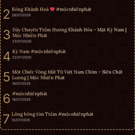
Bông Khánh Hoà
#mộcnhiênphát
28/07/2026
Dây Chuyền Trầm Hương Khánh Hòa – Mặt Kỳ Nam |
Mộc Nhiên Phát
23/07/2026
Kỳ Nam #mộcnhiênphát
22/07/2026
Một Chiếc Vòng Mắt Tử Việt Nam Chìm – Siêu Chất
Lượng | Mộc Nhiên Phát
19/07/2026
#mộcnhiênphát
18/07/2026
Lông bông tìm Trầm #mộcnhiênphát
12/07/2026