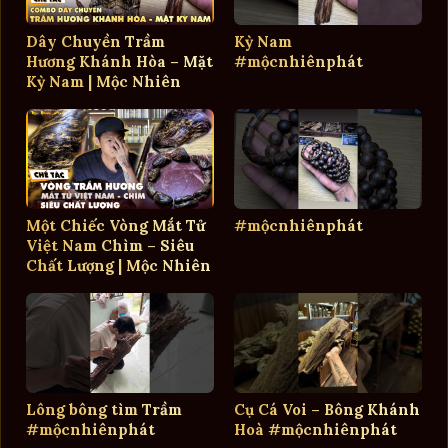
Dây Chuyền Trầm
Kỳ Nam
Hương Khánh Hòa – Mặt
#mộcnhiênphát
Kỳ Nam | Mộc Nhiên
Phát
Một Chiếc Vòng Mắt Tử
#mộcnhiênphát
Việt Nam Chìm – Siêu
Chất Lượng | Mộc Nhiên
Phát
Lông bông tìm Trầm
Cụ Cá Voi – Bông Khánh
#mộcnhiênphát
Hoà #mộcnhiênphát