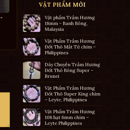
VẬT PHẨM MỚI
-
Vật phẩm Trầm Hương
18mm - Banh Bông,
Malaysia
Vật Phẩm Trầm Hương
Đốt Thô Mắt Tử chìm –
Philippines
Dây Chuyền Trầm Hương
Đốt Thô Bông Super –
Brunei
Vật Phẩm Trầm Hương
Đốt Thô Super King chìm
– Leyte, Philippines
Vật Phẩm Trầm Hương
108 hạt 6mm chìm –
Leyte Philippines