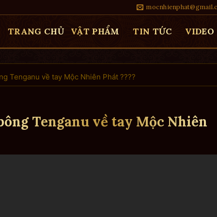
mocnhienphat@gmail.
TRANG CHỦ
VẬT PHẨM
TIN TỨC
VIDEO
g Tenganu về tay Mộc Nhiên Phát ????
bông Tenganu về tay Mộc Nhiên