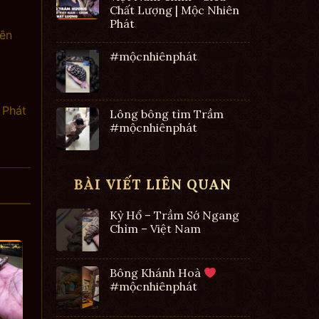
Chất Lượng | Mộc Nhiên
Phát
iên
#mộcnhiênphát
 Phát
Lông bông tìm Trầm
#mộcnhiênphát
BÀI VIẾT LIÊN QUAN
Kỳ Hổ – Trầm Sớ Ngang
Chìm – Việt Nam
Bông Khánh Hoà
#mộcnhiênphát