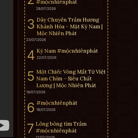
#mộcnhiênphát
28/07/2026
Dây Chuyền Trầm Hương
Khánh Hòa – Mặt Kỳ Nam |
Mộc Nhiên Phát
23/07/2026
Kỳ Nam #mộcnhiênphát
22/07/2026
Một Chiếc Vòng Mắt Tử Việt
Nam Chìm – Siêu Chất
Lượng | Mộc Nhiên Phát
19/07/2026
#mộcnhiênphát
18/07/2026
Lông bông tìm Trầm
#mộcnhiênphát
12/07/2026