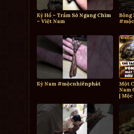
Kỳ Hổ – Trầm Sớ Ngang Chìm
Bông
– Việt Nam
#mộc
Kỳ Nam #mộcnhiênphát
Một C
Nam C
| Mộc