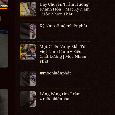
Dây Chuyền Trầm Hương
Khánh Hòa – Mặt Kỳ Nam
| Mộc Nhiên Phát
|
Kỳ Nam #mộcnhiênphát
Một Chiếc Vòng Mắt Tử
Việt Nam Chìm – Siêu
Chất Lượng | Mộc Nhiên
Phát
#mộcnhiênphát
Lông bông tìm Trầm
#mộcnhiênphát