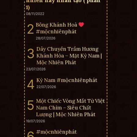
nhiên hay nhân tạo ( phần
1)
08/11/2022
Bông Khánh Hoà
#mộcnhiênphát
28/07/2026
Dây Chuyền Trầm Hương
Khánh Hòa – Mặt Kỳ Nam |
Mộc Nhiên Phát
23/07/2026
Kỳ Nam #mộcnhiênphát
22/07/2026
Một Chiếc Vòng Mắt Tử Việt
Nam Chìm – Siêu Chất
Lượng | Mộc Nhiên Phát
19/07/2026
#mộcnhiênphát