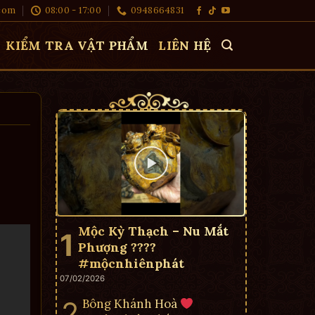
com
08:00 - 17:00
0948664831
KIỂM TRA VẬT PHẨM
LIÊN HỆ
Mộc Kỳ Thạch – Nu Mắt
Phượng ????
#mộcnhiênphát
07/02/2026
Bông Khánh Hoà