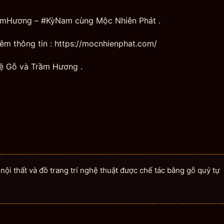
TrầmHương – #KỳNam cùng Mộc Nhiên Phát .
hêm thông tin : https://mocnhienphat.com/
ệ Gỗ và Trầm Hương .
ội thất và đồ trang trí nghệ thuật được chế tác bằng gỗ quý tự