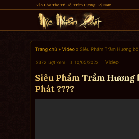
Skip
Văn Hóa Thọ Trì Gỗ, Trầm Hương, Kỳ Nam
to
content
Trang chủ
»
Video
»
Siêu Phẩm Trầm Hương bôn
Video
2372 lượt xem
10/05/2022
Siêu Phẩm Trầm Hương 
Phát ????