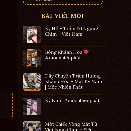
BÀI VIẾT MỚI
Kỳ Hổ – Trầm Sớ Ngang
Chìm – Việt Nam
Bông Khánh Hoà
#mộcnhiênphát
Dây Chuyền Trầm Hương
Khánh Hòa – Mặt Kỳ Nam
| Mộc Nhiên Phát
Kỳ Nam #mộcnhiênphát
Một Chiếc Vòng Mắt Tử
Việt Nam Chìm – Siêu