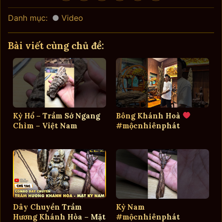
Danh mục:
Video
Bài viết cùng chủ đề:
Kỳ Hổ – Trầm Sớ Ngang
Bông Khánh Hoà
Chìm – Việt Nam
#mộcnhiênphát
Dây Chuyền Trầm
Kỳ Nam
Hương Khánh Hòa – Mặt
#mộcnhiênphát