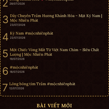
28/07/2026
Dây Chuyền Trầm Hương Khánh Hòa – Mặt Kỳ Nam |
Mộc Nhiên Phát
23/07/2026
Kỳ Nam #mộcnhiênphát
22/07/2026
Một Chiếc Vòng Mắt Tử Việt Nam Chìm – Siêu Chất
Lượng | Mộc Nhiên Phát
19/07/2026
#mộcnhiênphát
18/07/2026
Lông bông tìm Trầm #mộcnhiênphát
12/07/2026
BÀI VIẾT MỚI