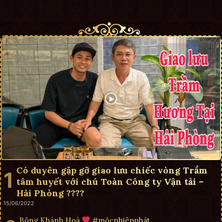
Có duyên gặp gỡ giao lưu chiếc vòng Trầm
tâm huyết với chú Toàn Công ty Vận tải –
Hải Phòng ????
15/06/2022
Bông Khánh Hoà
#mộcnhiênphát