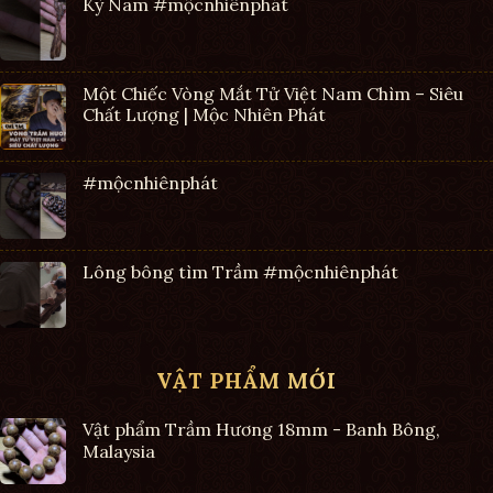
Kỳ Nam #mộcnhiênphát
Một Chiếc Vòng Mắt Tử Việt Nam Chìm – Siêu
Chất Lượng | Mộc Nhiên Phát
#mộcnhiênphát
Lông bông tìm Trầm #mộcnhiênphát
VẬT PHẨM MỚI
Vật phẩm Trầm Hương 18mm - Banh Bông,
Malaysia