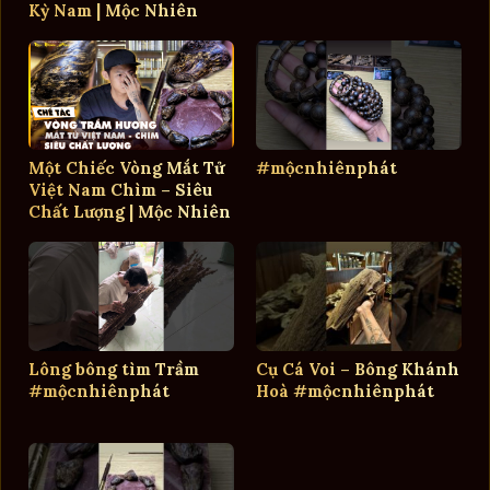
Kỳ Nam | Mộc Nhiên
Phát
Một Chiếc Vòng Mắt Tử
#mộcnhiênphát
Việt Nam Chìm – Siêu
Chất Lượng | Mộc Nhiên
Phát
Lông bông tìm Trầm
Cụ Cá Voi – Bông Khánh
#mộcnhiênphát
Hoà #mộcnhiênphát