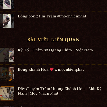
Lông bông tìm Trầm #mộcnhiênphát
BÀI VIẾT LIÊN QUAN
Kỳ Hổ – Trầm Sớ Ngang Chìm – Việt Nam
Bông Khánh Hoà
#mộcnhiênphát
Dây Chuyền Trầm Hương Khánh Hòa – Mặt Kỳ
Nam | Mộc Nhiên Phát