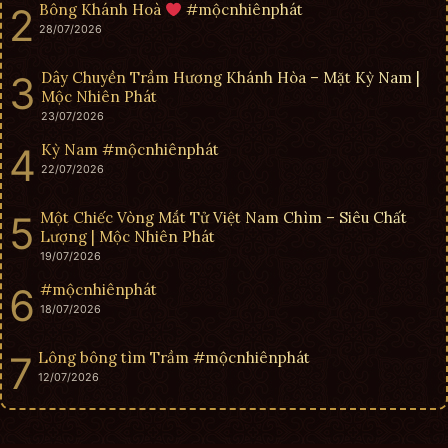
Bông Khánh Hoà
#mộcnhiênphát
28/07/2026
Dây Chuyền Trầm Hương Khánh Hòa – Mặt Kỳ Nam |
Mộc Nhiên Phát
23/07/2026
Kỳ Nam #mộcnhiênphát
22/07/2026
Một Chiếc Vòng Mắt Tử Việt Nam Chìm – Siêu Chất
Lượng | Mộc Nhiên Phát
19/07/2026
#mộcnhiênphát
18/07/2026
Lông bông tìm Trầm #mộcnhiênphát
12/07/2026