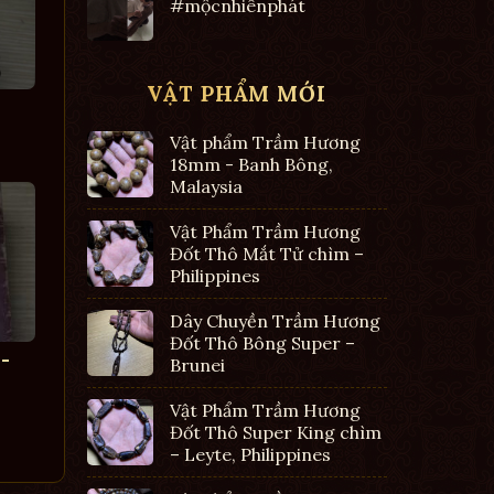
#mộcnhiênphát
VẬT PHẨM MỚI
Vật phẩm Trầm Hương
18mm - Banh Bông,
Malaysia
Vật Phẩm Trầm Hương
Đốt Thô Mắt Tử chìm –
Philippines
Dây Chuyền Trầm Hương
Đốt Thô Bông Super –
-
Brunei
Vật Phẩm Trầm Hương
Đốt Thô Super King chìm
– Leyte, Philippines