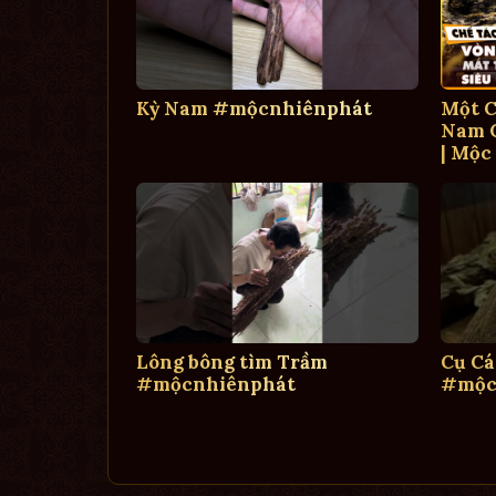
Kỳ Nam #mộcnhiênphát
Một C
Nam C
| Mộc
Lông bông tìm Trầm
Cụ Cá
#mộcnhiênphát
#mộc