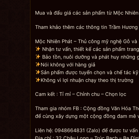
Mua và đấu giá các sản phẩm từ Mộc Nhiên 
Tham khảo thêm các thông tin Trầm Hương 
Mộc Nhiên Phát – Thủ công mỹ nghệ Gỗ và
Nhận tư vấn, thiết kế các sản phẩm tran
Bảo tồn, nuôi dưỡng và phát huy những gi
Nói không với hàng giả
Sản phẩm được tuyển chọn và chế tác kỹ
Không vì lợi nhuận chạy theo thị trường
Cam kết : Tỉ mỉ – Chỉnh chu – Chọn lọc
Tham gia nhóm FB : Cộng đồng Văn Hóa Th
để cùng xây dựng một cộng đồng đam mê và
Liên hệ: 0948664831 (Zalo) để được tư vấn 
Địa chỉ : 32 Châu Long – Trúc Bạch – Ba Đìn