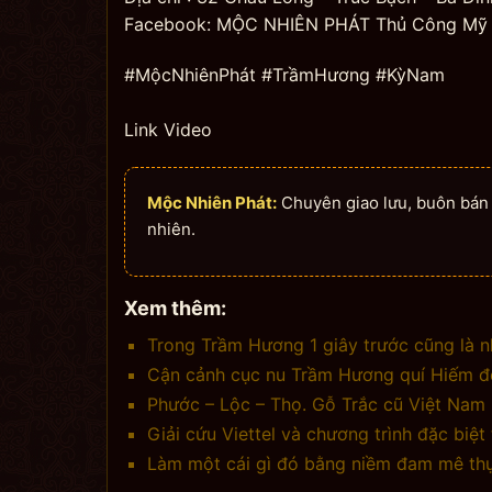
Facebook: MỘC NHIÊN PHÁT Thủ Công Mỹ
#MộcNhiênPhát #TrầmHương #KỳNam
Link Video
Mộc Nhiên Phát:
Chuyên giao lưu, buôn bán n
nhiên.
Xem thêm:
Trong Trầm Hương 1 giây trước cũng là n
Cận cảnh cục nu Trầm Hương quí Hiếm độ
Phước – Lộc – Thọ. Gỗ Trắc cũ Việt Nam
Giải cứu Viettel và chương trình đặc biệ
Làm một cái gì đó bằng niềm đam mê thực 