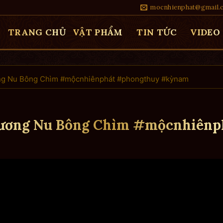
mocnhienphat@gmail.
TRANG CHỦ
VẬT PHẨM
TIN TỨC
VIDEO
ng Nu Bông Chìm #mộcnhiênphát #phongthuy #kỳnam
ương Nu Bông Chìm #mộcnhiênp