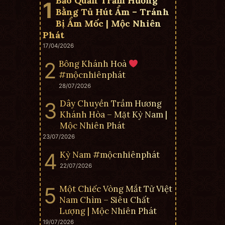
Bảo Quản Trầm Hương
Bằng Tủ Hút Ẩm – Tránh
Bị Ẩm Mốc | Mộc Nhiên
Phát
17/04/2026
Bông Khánh Hoà
#mộcnhiênphát
28/07/2026
Dây Chuyền Trầm Hương
Khánh Hòa – Mặt Kỳ Nam |
Mộc Nhiên Phát
23/07/2026
Kỳ Nam #mộcnhiênphát
22/07/2026
Một Chiếc Vòng Mắt Tử Việt
Nam Chìm – Siêu Chất
Lượng | Mộc Nhiên Phát
19/07/2026