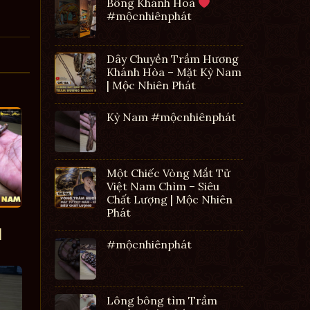
Bông Khánh Hoà
#mộcnhiênphát
Dây Chuyền Trầm Hương
Khánh Hòa – Mặt Kỳ Nam
| Mộc Nhiên Phát
Kỳ Nam #mộcnhiênphát
Một Chiếc Vòng Mắt Tử
Việt Nam Chìm – Siêu
Chất Lượng | Mộc Nhiên
Phát
|
#mộcnhiênphát
Lông bông tìm Trầm