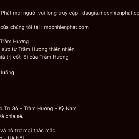
Phát mọi người vui lòng truy cập : daugia.mocnhienphat.c
của chúng tôi tại : mocnhienphat.com
 Trầm Hương :
g sức từ Trầm Hương thiên nhiên
á trị cốt lõi của Trầm Hương
 lưỡng
ọ Trì Gỗ – Trầm Hương – Kỳ Nam
 chia sẻ.
và hỗ trợ mọi thắc mắc.
h – Hà Nội.