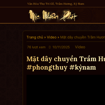
Skip
Văn Hóa Thọ Trì Gỗ, Trầm Hương, Kỳ Nam
to
content
Trang chủ
»
Video
»
Mặt dây chuyền Trầm Hươ
Video
76 lượt xem
10/11/2025
Mặt dây chuyền Trầm H
#phongthuy #kỳnam