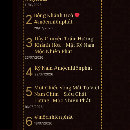
11/10/2025
Bông Khánh Hoà
#mộcnhiênphát
28/07/2026
Dây Chuyền Trầm Hương
Khánh Hòa – Mặt Kỳ Nam |
Mộc Nhiên Phát
23/07/2026
Kỳ Nam #mộcnhiênphát
22/07/2026
Một Chiếc Vòng Mắt Tử Việt
Nam Chìm – Siêu Chất
Lượng | Mộc Nhiên Phát
19/07/2026
#mộcnhiênphát
18/07/2026