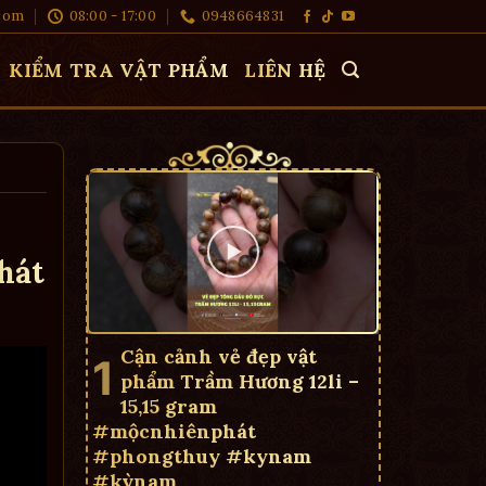
com
08:00 - 17:00
0948664831
KIỂM TRA VẬT PHẨM
LIÊN HỆ
hát
Cận cảnh vẻ đẹp vật
phẩm Trầm Hương 12li –
15,15 gram
#mộcnhiênphát
#phongthuy #kynam
#kỳnam