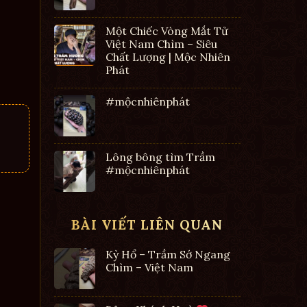
Một Chiếc Vòng Mắt Tử
Việt Nam Chìm – Siêu
Chất Lượng | Mộc Nhiên
Phát
#mộcnhiênphát
Lông bông tìm Trầm
#mộcnhiênphát
BÀI VIẾT LIÊN QUAN
Kỳ Hổ – Trầm Sớ Ngang
Chìm – Việt Nam