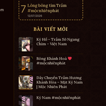
Lông bông tìm Trầm
om
#mộcnhiênphát
12/07/2026
BÀI VIẾT MỚI
Kỳ Hổ – Trầm Sớ Ngang
Chìm – Việt Nam
Bông Khánh Hoà
#mộcnhiênphát
Dây Chuyền Trầm Hương
Khánh Hòa – Mặt Kỳ Nam
| Mộc Nhiên Phát
Kỳ Nam #mộcnhiênphát