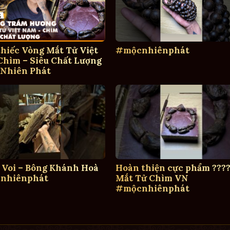
hiếc Vòng Mắt Tử Việt
#mộcnhiênphát
hìm – Siêu Chất Lượng
 Nhiên Phát
 Voi – Bông Khánh Hoà
Hoàn thiện cực phẩm ????
nhiênphát
Mắt Tử Chìm VN
#mộcnhiênphát