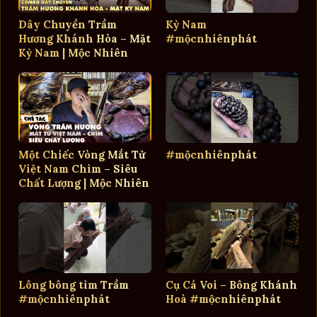
Dây Chuyền Trầm
Kỳ Nam
Hương Khánh Hòa – Mặt
#mộcnhiênphát
Kỳ Nam | Mộc Nhiên
Phát
Một Chiếc Vòng Mắt Tử
#mộcnhiênphát
Việt Nam Chìm – Siêu
Chất Lượng | Mộc Nhiên
Phát
Lông bông tìm Trầm
Cụ Cá Voi – Bông Khánh
#mộcnhiênphát
Hoà #mộcnhiênphát