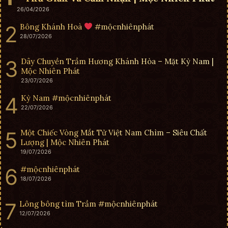
26/04/2026
Bông Khánh Hoà
#mộcnhiênphát
28/07/2026
Dây Chuyền Trầm Hương Khánh Hòa – Mặt Kỳ Nam |
Mộc Nhiên Phát
23/07/2026
Kỳ Nam #mộcnhiênphát
22/07/2026
Một Chiếc Vòng Mắt Tử Việt Nam Chìm – Siêu Chất
Lượng | Mộc Nhiên Phát
19/07/2026
#mộcnhiênphát
18/07/2026
Lông bông tìm Trầm #mộcnhiênphát
12/07/2026