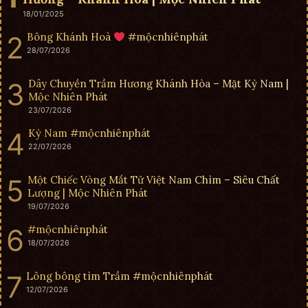
18/01/2025
Bông Khánh Hoà
#mộcnhiênphát
28/07/2026
Dây Chuyền Trầm Hương Khánh Hòa – Mặt Kỳ Nam |
Mộc Nhiên Phát
23/07/2026
Kỳ Nam #mộcnhiênphát
22/07/2026
Một Chiếc Vòng Mắt Tử Việt Nam Chìm – Siêu Chất
Lượng | Mộc Nhiên Phát
19/07/2026
#mộcnhiênphát
18/07/2026
Lông bông tìm Trầm #mộcnhiênphát
12/07/2026