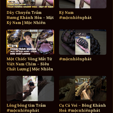
Dây Chuyền Trầm
Kỳ Nam
Hương Khánh Hòa – Mặt
#mộcnhiênphát
Kỳ Nam | Mộc Nhiên
Phát
Một Chiếc Vòng Mắt Tử
#mộcnhiênphát
Việt Nam Chìm – Siêu
Chất Lượng | Mộc Nhiên
Phát
Lông bông tìm Trầm
Cụ Cá Voi – Bông Khánh
#mộcnhiênphát
Hoà #mộcnhiênphát