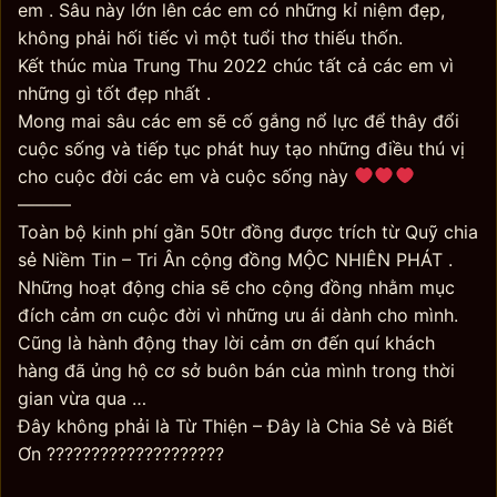
em . Sâu này lớn lên các em có những kỉ niệm đẹp,
không phải hối tiếc vì một tuổi thơ thiếu thốn.
Kết thúc mùa Trung Thu 2022 chúc tất cả các em vì
những gì tốt đẹp nhất .
Mong mai sâu các em sẽ cố gắng nổ lực để thây đổi
cuộc sống và tiếp tục phát huy tạo những điều thú vị
cho cuộc đời các em và cuộc sống này
———
Toàn bộ kinh phí gần 50tr đồng được trích từ Quỹ chia
sẻ Niềm Tin – Tri Ân cộng đồng MỘC NHIÊN PHÁT .
Những hoạt động chia sẽ cho cộng đồng nhằm mục
đích cảm ơn cuộc đời vì những ưu ái dành cho mình.
Cũng là hành động thay lời cảm ơn đến quí khách
hàng đã ủng hộ cơ sở buôn bán của mình trong thời
gian vừa qua …
Đây không phải là Từ Thiện – Đây là Chia Sẻ và Biết
Ơn ????????????????????