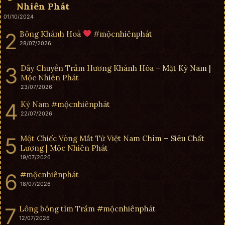
Nhiên Phát
01/10/2024
Bông Khánh Hoà
#mộcnhiênphát
28/07/2026
Dây Chuyền Trầm Hương Khánh Hòa – Mặt Kỳ Nam |
Mộc Nhiên Phát
23/07/2026
Kỳ Nam #mộcnhiênphát
22/07/2026
Một Chiếc Vòng Mắt Tử Việt Nam Chìm – Siêu Chất
Lượng | Mộc Nhiên Phát
19/07/2026
#mộcnhiênphát
18/07/2026
Lông bông tìm Trầm #mộcnhiênphát
12/07/2026