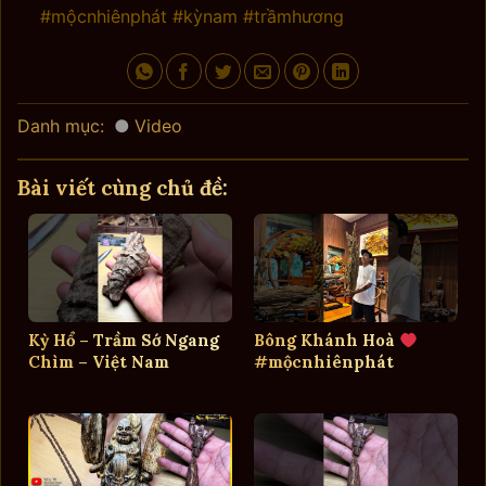
#mộcnhiênphát #kỳnam #trầmhương
Danh mục:
Video
Bài viết cùng chủ đề:
Kỳ Hổ – Trầm Sớ Ngang
Bông Khánh Hoà
Chìm – Việt Nam
#mộcnhiênphát