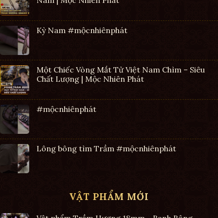
Kỳ Nam #mộcnhiênphát
Một Chiếc Vòng Mắt Tử Việt Nam Chìm – Siêu
Chất Lượng | Mộc Nhiên Phát
#mộcnhiênphát
Lông bông tìm Trầm #mộcnhiênphát
VẬT PHẨM MỚI
Vật phẩm Trầm Hương 18mm - Banh Bông,