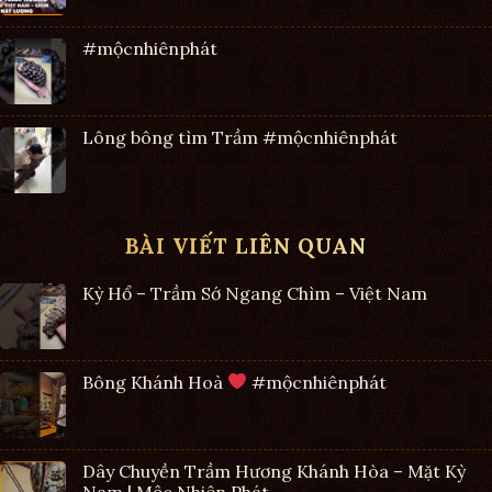
#mộcnhiênphát
Lông bông tìm Trầm #mộcnhiênphát
BÀI VIẾT LIÊN QUAN
Kỳ Hổ – Trầm Sớ Ngang Chìm – Việt Nam
Bông Khánh Hoà
#mộcnhiênphát
Dây Chuyền Trầm Hương Khánh Hòa – Mặt Kỳ
Nam | Mộc Nhiên Phát