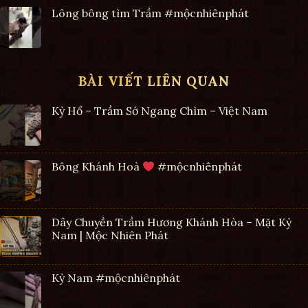
Lông bông tìm Trầm #mộcnhiênphát
BÀI VIẾT LIÊN QUAN
Kỳ Hổ – Trầm Sớ Ngang Chìm – Việt Nam
Bông Khánh Hoà
#mộcnhiênphát
Dây Chuyền Trầm Hương Khánh Hòa – Mặt Kỳ
Nam | Mộc Nhiên Phát
Kỳ Nam #mộcnhiênphát