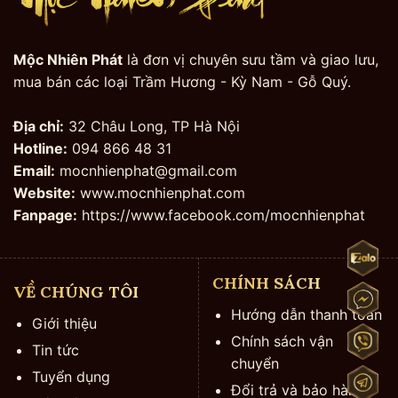
Mộc Nhiên Phát
là đơn vị chuyên sưu tầm và giao lưu,
mua bán các loại Trầm Hương - Kỳ Nam - Gỗ Quý.
Địa chỉ:
32 Châu Long, TP Hà Nội
Hotline:
094 866 48 31
Email:
mocnhienphat@gmail.com
Website:
www.mocnhienphat.com
Fanpage:
https://www.facebook.com/mocnhienphat
CHÍNH SÁCH
VỀ CHÚNG TÔI
Hướng dẫn thanh toán
Giới thiệu
Chính sách vận
Tin tức
chuyển
Tuyển dụng
Đổi trả và bảo hành