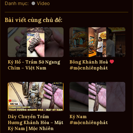
Danh mục:
Video
Bài viết cùng chủ đề:
Kỳ Hổ – Trầm Sớ Ngang
Bông Khánh Hoà
Chìm – Việt Nam
#mộcnhiênphát
Dây Chuyền Trầm
Kỳ Nam
Hương Khánh Hòa – Mặt
#mộcnhiênphát
Kỳ Nam | Mộc Nhiên