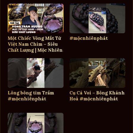
Phát
Một Chiếc Vòng Mắt Tử
#mộcnhiênphát
Việt Nam Chìm – Siêu
Chất Lượng | Mộc Nhiên
Phát
Lông bông tìm Trầm
Cụ Cá Voi – Bông Khánh
#mộcnhiênphát
Hoà #mộcnhiênphát