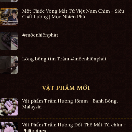
Một Chiếc Vòng Mắt Tử Việt Nam Chìm – Siêu
Chất Lượng | Mộc Nhiên Phát
#mộcnhiênphát
Lông bông tìm Trầm #mộcnhiênphát
VẬT PHẨM MỚI
Vật phẩm Trầm Hương 18mm - Banh Bông,
Malaysia
Vật Phẩm Trầm Hương Đốt Thô Mắt Tử chìm –
Philippines