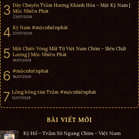
Dây Chuyền Trầm Hương Khánh Hòa – Mặt Kỳ Nam |
Mộc Nhiên Phát
23/07/2026
Kỳ Nam #mộcnhiênphát
22/07/2026
Một Chiếc Vòng Mắt Tử Việt Nam Chìm – Siêu Chất
Lượng | Mộc Nhiên Phát
19/07/2026
#mộcnhiênphát
18/07/2026
Lông bông tìm Trầm #mộcnhiênphát
12/07/2026
BÀI VIẾT MỚI
Kỳ Hổ – Trầm Sớ Ngang Chìm – Việt Nam