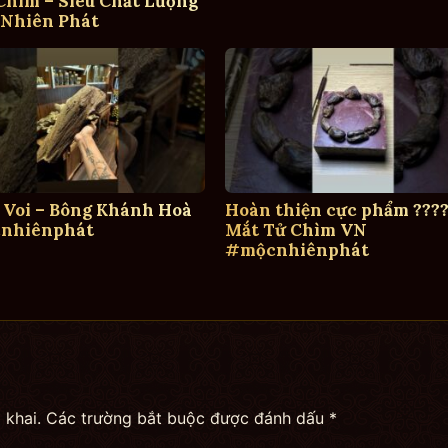
hìm – Siêu Chất Lượng
 Nhiên Phát
 Voi – Bông Khánh Hoà
Hoàn thiện cực phẩm ????
nhiênphát
Mắt Tử Chìm VN
#mộcnhiênphát
 khai.
Các trường bắt buộc được đánh dấu
*