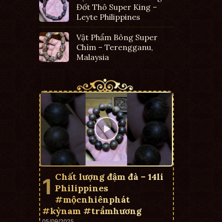
Đốt Thô Super King –
Leyte Philippines
Vật Phẩm Bông Super
Chìm – Terengganu,
Malaysia
Chất lượng đậm đà – 14li
Philippines
#mộcnhiênphát
#kỳnam #trầmhương
05/09/2025