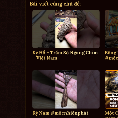
Bài viết cùng chủ đề:
Kỳ Hổ – Trầm Sớ Ngang Chìm
Bông
– Việt Nam
#mộc
Kỳ Nam #mộcnhiênphát
Một C