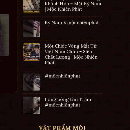
Khánh Hòa – Mặt Kỳ Nam
| Mộc Nhiên Phát
Kỳ Nam #mộcnhiênphát
Một Chiếc Vòng Mắt Tử
Việt Nam Chìm – Siêu
Chất Lượng | Mộc Nhiên
-
Phát
#mộcnhiênphát
Lông bông tìm Trầm
#mộcnhiênphát
VẬT PHẨM MỚI