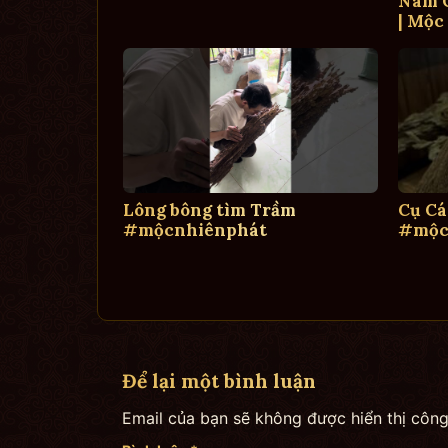
Nam C
| Mộc
Lông bông tìm Trầm
Cụ Cá
#mộcnhiênphát
#mộc
Để lại một bình luận
Email của bạn sẽ không được hiển thị công