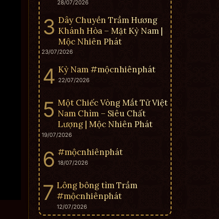
28/07/2026
Dây Chuyền Trầm Hương
Khánh Hòa – Mặt Kỳ Nam |
Mộc Nhiên Phát
23/07/2026
Kỳ Nam #mộcnhiênphát
22/07/2026
Một Chiếc Vòng Mắt Tử Việt
Nam Chìm – Siêu Chất
Lượng | Mộc Nhiên Phát
19/07/2026
#mộcnhiênphát
18/07/2026
Lông bông tìm Trầm
#mộcnhiênphát
12/07/2026