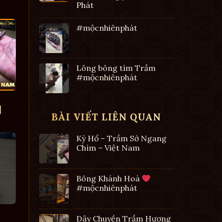
Phát
#mộcnhiênphát
Lông bông tìm Trầm
#mộcnhiênphát
|
BÀI VIẾT LIÊN QUAN
Kỳ Hổ – Trầm Sớ Ngang
Chìm – Việt Nam
Bông Khánh Hoà
#mộcnhiênphát
Dây Chuyền Trầm Hương