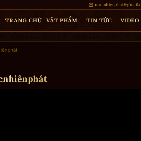
mocnhienphat@gmail.
TRANG CHỦ
VẬT PHẨM
TIN TỨC
VIDEO
iênphát
cnhiênphát