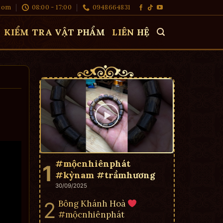
com
08:00 - 17:00
0948664831
KIỂM TRA VẬT PHẨM
LIÊN HỆ
#mộcnhiênphát
#kỳnam #trầmhương
30/09/2025
Bông Khánh Hoà
#mộcnhiênphát