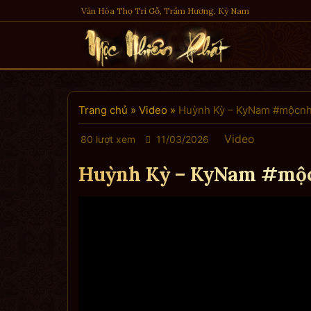
Skip
Văn Hóa Thọ Trì Gỗ, Trầm Hương, Kỳ Nam
to
content
Trang chủ
»
Video
»
Huỳnh Kỳ – KyNam #mộcnh
Video
80 lượt xem
11/03/2026
Huỳnh Kỳ – KyNam #mộ