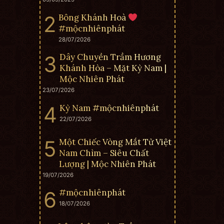
Bông Khánh Hoà
#mộcnhiênphát
28/07/2026
Dây Chuyền Trầm Hương
Khánh Hòa – Mặt Kỳ Nam |
Mộc Nhiên Phát
23/07/2026
Kỳ Nam #mộcnhiênphát
22/07/2026
Một Chiếc Vòng Mắt Tử Việt
Nam Chìm – Siêu Chất
Lượng | Mộc Nhiên Phát
19/07/2026
#mộcnhiênphát
18/07/2026