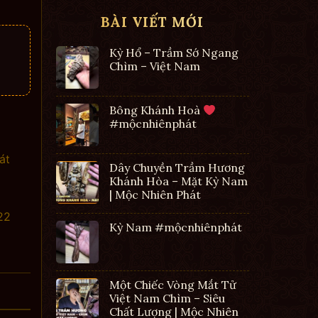
BÀI VIẾT MỚI
Kỳ Hổ – Trầm Sớ Ngang
Chìm – Việt Nam
Bông Khánh Hoà
#mộcnhiênphát
át
Dây Chuyền Trầm Hương
Khánh Hòa – Mặt Kỳ Nam
| Mộc Nhiên Phát
22
Kỳ Nam #mộcnhiênphát
Một Chiếc Vòng Mắt Tử
Việt Nam Chìm – Siêu
Chất Lượng | Mộc Nhiên