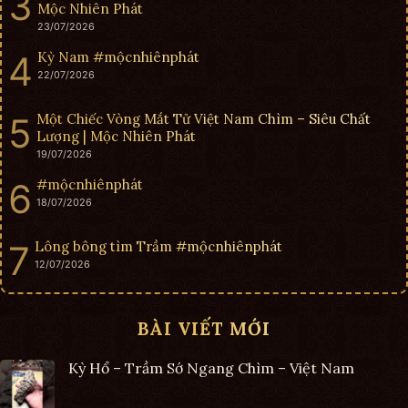
Mộc Nhiên Phát
23/07/2026
Kỳ Nam #mộcnhiênphát
22/07/2026
Một Chiếc Vòng Mắt Tử Việt Nam Chìm – Siêu Chất
Lượng | Mộc Nhiên Phát
19/07/2026
#mộcnhiênphát
18/07/2026
Lông bông tìm Trầm #mộcnhiênphát
12/07/2026
BÀI VIẾT MỚI
Kỳ Hổ – Trầm Sớ Ngang Chìm – Việt Nam