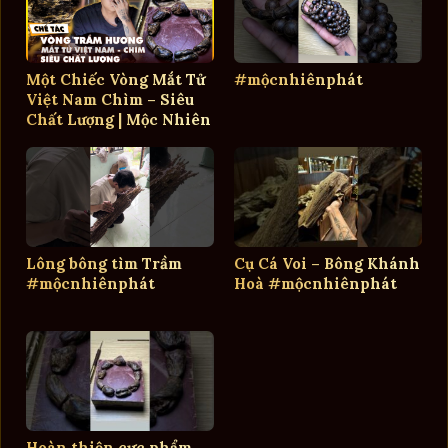
Một Chiếc Vòng Mắt Tử
#mộcnhiênphát
Việt Nam Chìm – Siêu
Chất Lượng | Mộc Nhiên
Phát
Lông bông tìm Trầm
Cụ Cá Voi – Bông Khánh
#mộcnhiênphát
Hoà #mộcnhiênphát
Hoàn thiện cực phẩm