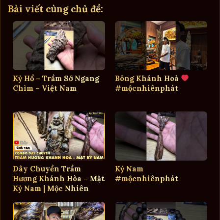
Bài viết cùng chủ đề:
Kỳ Hổ – Trầm Sớ Ngang
Bông Khánh Hoà
Chìm – Việt Nam
#mộcnhiênphát
Dây Chuyền Trầm
Kỳ Nam
Hương Khánh Hòa – Mặt
#mộcnhiênphát
Kỳ Nam | Mộc Nhiên
Phát