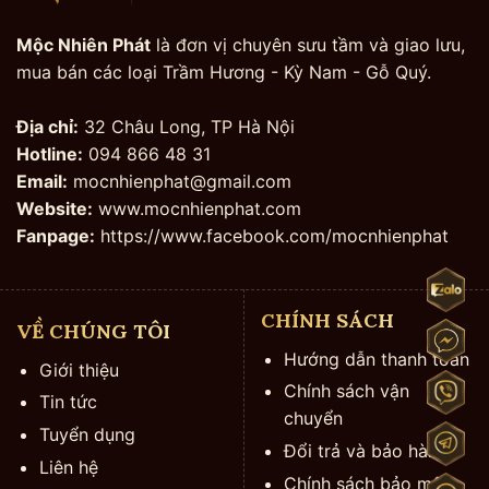
Mộc Nhiên Phát
là đơn vị chuyên sưu tầm và giao lưu,
mua bán các loại Trầm Hương - Kỳ Nam - Gỗ Quý.
Địa chỉ:
32 Châu Long, TP Hà Nội
Hotline:
094 866 48 31
Email:
mocnhienphat@gmail.com
Website:
www.mocnhienphat.com
Fanpage:
https://www.facebook.com/mocnhienphat
CHÍNH SÁCH
VỀ CHÚNG TÔI
Hướng dẫn thanh toán
Giới thiệu
Chính sách vận
Tin tức
chuyển
Tuyển dụng
Đổi trả và bảo hành
Liên hệ
Chính sách bảo mật