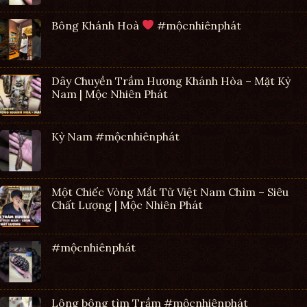
Bông Khánh Hoà
#mộcnhiênphát
Dây Chuyền Trầm Hương Khánh Hòa – Mặt Kỳ
Nam | Mộc Nhiên Phát
Kỳ Nam #mộcnhiênphát
Một Chiếc Vòng Mắt Tử Việt Nam Chìm – Siêu
Chất Lượng | Mộc Nhiên Phát
#mộcnhiênphát
Lông bông tìm Trầm #mộcnhiênphát