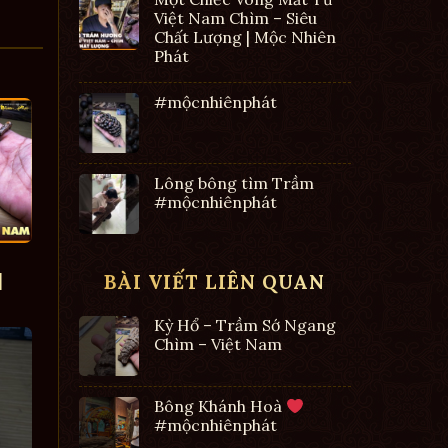
Việt Nam Chìm – Siêu
Chất Lượng | Mộc Nhiên
Phát
#mộcnhiênphát
Lông bông tìm Trầm
#mộcnhiênphát
|
BÀI VIẾT LIÊN QUAN
Kỳ Hổ – Trầm Sớ Ngang
Chìm – Việt Nam
Bông Khánh Hoà
#mộcnhiênphát