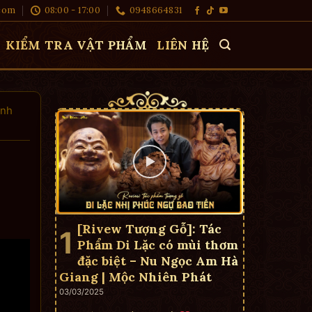
com
08:00 - 17:00
0948664831
KIỂM TRA VẬT PHẨM
LIÊN HỆ
anh
[Rivew Tượng Gỗ]: Tác
Phẩm Di Lặc có mùi thơm
đặc biệt – Nu Ngọc Am Hà
Giang | Mộc Nhiên Phát
03/03/2025