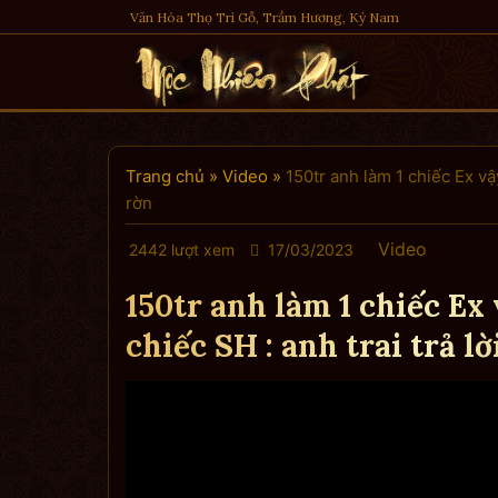
Skip
Văn Hóa Thọ Trì Gỗ, Trầm Hương, Kỳ Nam
to
content
Trang chủ
»
Video
»
150tr anh làm 1 chiếc Ex vậ
rờn
Video
2442 lượt xem
17/03/2023
150tr anh làm 1 chiếc Ex
chiếc SH : anh trai trả l