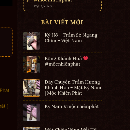
12/07/2026
BÀI VIẾT MỚI
Kỳ Hổ – Trầm Sớ Ngang
Chìm – Việt Nam
Bông Khánh Hoà
#mộcnhiênphát
Dây Chuyền Trầm Hương
Khánh Hòa – Mặt Kỳ Nam
Phát
| Mộc Nhiên Phát
át ]
Kỳ Nam #mộcnhiênphát
Một Chiếc Vòng Mắt Tử