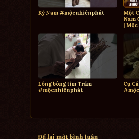
Kỳ Nam #mộcnhiênphát
Một C
Nam C
| Mộc
Lông bông tìm Trầm
Cụ Cá
#mộcnhiênphát
#mộc
Để lại một bình luận