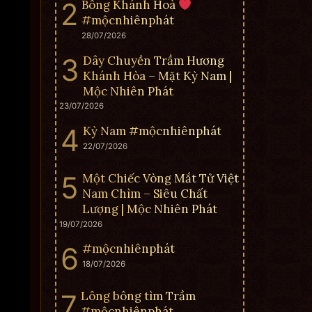
Bông Khánh Hoà
#mộcnhiênphát
28/07/2026
Dây Chuyền Trầm Hương
Khánh Hòa – Mặt Kỳ Nam |
Mộc Nhiên Phát
23/07/2026
Kỳ Nam #mộcnhiênphát
22/07/2026
Một Chiếc Vòng Mắt Tử Việt
Nam Chìm – Siêu Chất
Lượng | Mộc Nhiên Phát
19/07/2026
#mộcnhiênphát
18/07/2026
Lông bông tìm Trầm
#mộcnhiênphát