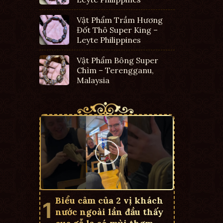
Vật Phẩm Trầm Hương
Đốt Thô Super King –
Leyte Philippines
Vật Phẩm Bông Super
Chìm – Terengganu,
Malaysia
Biểu cảm của 2 vị khách
nước ngoài lần đầu thấy