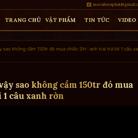
mocnhienphat@gmail.
TRANG CHỦ
VẬT PHẨM
TIN TỨC
VIDEO
y sao không cầm 150tr đó mua chiếc SH : anh trai trả lời 1 câu x
 vậy sao không cầm 150tr đó mua
ời 1 câu xanh rờn