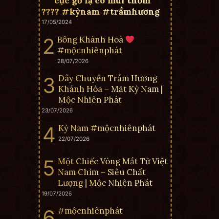
cục gỗ lạ có mùi thơm
???? #kỳnam #trầmhương
17/05/2024
Bông Khánh Hoà
#mộcnhiênphát
28/07/2026
Dây Chuyền Trầm Hương
Khánh Hòa – Mặt Kỳ Nam |
Mộc Nhiên Phát
23/07/2026
Kỳ Nam #mộcnhiênphát
22/07/2026
Một Chiếc Vòng Mắt Tử Việt
Nam Chìm – Siêu Chất
Lượng | Mộc Nhiên Phát
19/07/2026
#mộcnhiênphát