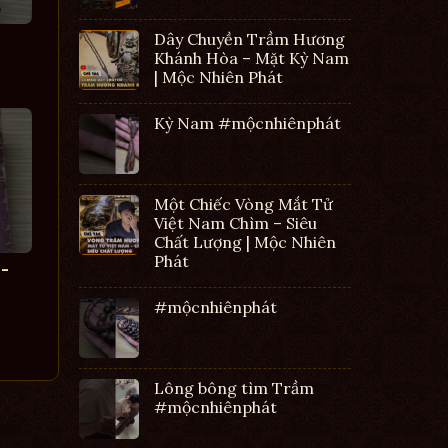
Dây Chuyền Trầm Hương
Khánh Hòa – Mặt Kỳ Nam
| Mộc Nhiên Phát
Kỳ Nam #mộcnhiênphát
Một Chiếc Vòng Mắt Tử
Việt Nam Chìm – Siêu
Chất Lượng | Mộc Nhiên
Phát
-
#mộcnhiênphát
Lông bông tìm Trầm
#mộcnhiênphát