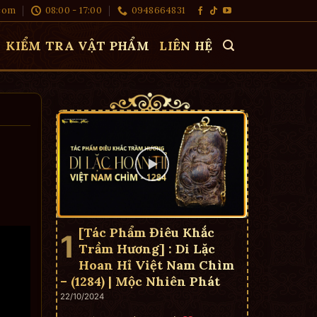
com
08:00 - 17:00
0948664831
KIỂM TRA VẬT PHẨM
LIÊN HỆ
[Tác Phẩm Điêu Khắc
Trầm Hương] : Di Lặc
Hoan Hỉ Việt Nam Chìm
– (1284) | Mộc Nhiên Phát
22/10/2024