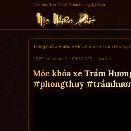
Skip
Văn Hóa Thọ Trì Gỗ, Trầm Hương, Kỳ Nam
to
content
Trang chủ
»
Video
»
Móc khóa xe Trầm Hương m
Video
1022 lượt xem
18/01/2025
Móc khóa xe Trầm Hương
#phongthuy #trầmhươ