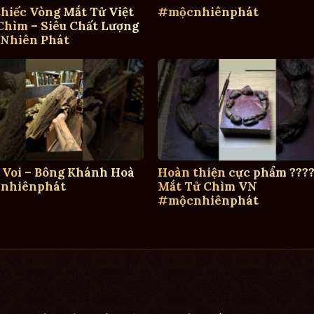
hiếc Vòng Mắt Tử Việt
#mộcnhiênphát
hìm – Siêu Chất Lượng
 Nhiên Phát
 Voi – Bông Khánh Hoà
Hoàn thiện cực phẩm ????
nhiênphát
Mắt Tử Chìm VN
#mộcnhiênphát