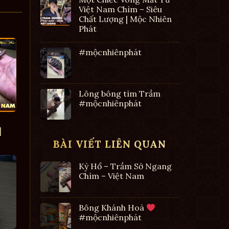
Việt Nam Chìm – Siêu
Chất Lượng | Mộc Nhiên
Phát
#mộcnhiênphát
Lông bông tìm Trầm
#mộcnhiênphát
|
BÀI VIẾT LIÊN QUAN
Kỳ Hổ – Trầm Sớ Ngang
Chìm – Việt Nam
Bông Khánh Hoà
#mộcnhiênphát