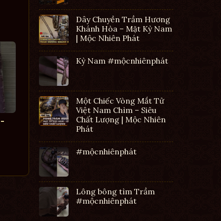
Dây Chuyền Trầm Hương
Khánh Hòa – Mặt Kỳ Nam
| Mộc Nhiên Phát
Kỳ Nam #mộcnhiênphát
Một Chiếc Vòng Mắt Tử
Việt Nam Chìm – Siêu
Chất Lượng | Mộc Nhiên
-
Phát
#mộcnhiênphát
Lông bông tìm Trầm
#mộcnhiênphát