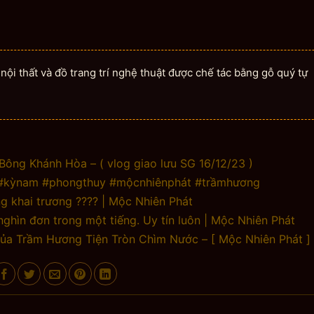
ội thất và đồ trang trí nghệ thuật được chế tác bằng gỗ quý tự
ông Khánh Hòa – ( vlog giao lưu SG 16/12/23 )
m #kỳnam #phongthuy #mộcnhiênphát #trầmhương
 khai trương ???? | Mộc Nhiên Phát
nghìn đơn trong một tiếng. Uy tín luôn | Mộc Nhiên Phát
Của Trầm Hương Tiện Tròn Chìm Nước – [ Mộc Nhiên Phát ]