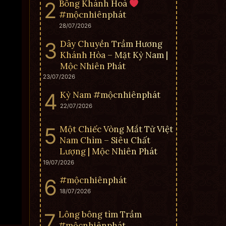
Bông Khánh Hoà
#mộcnhiênphát
28/07/2026
Dây Chuyền Trầm Hương
Khánh Hòa – Mặt Kỳ Nam |
Mộc Nhiên Phát
23/07/2026
Kỳ Nam #mộcnhiênphát
22/07/2026
Một Chiếc Vòng Mắt Tử Việt
Nam Chìm – Siêu Chất
Lượng | Mộc Nhiên Phát
19/07/2026
#mộcnhiênphát
18/07/2026
Lông bông tìm Trầm
#mộcnhiênphát