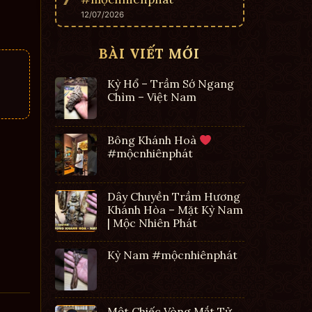
12/07/2026
BÀI VIẾT MỚI
Kỳ Hổ – Trầm Sớ Ngang
Chìm – Việt Nam
Bông Khánh Hoà
#mộcnhiênphát
Dây Chuyền Trầm Hương
Khánh Hòa – Mặt Kỳ Nam
| Mộc Nhiên Phát
Kỳ Nam #mộcnhiênphát
Một Chiếc Vòng Mắt Tử