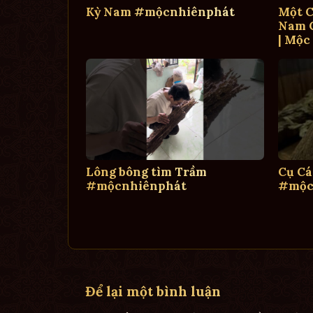
Kỳ Nam #mộcnhiênphát
Một C
Nam C
| Mộc
Lông bông tìm Trầm
Cụ Cá
#mộcnhiênphát
#mộc
Để lại một bình luận