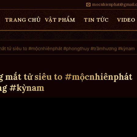
mocnhienphat@gmail.
TRANG CHỦ
VẬT PHẨM
TIN TỨC
VIDEO
ắt tử siêu to #mộcnhiênphát #phongthuy #trầmhương #kỳnam
 mắt tử siêu to #mộcnhiênphát
ng #kỳnam