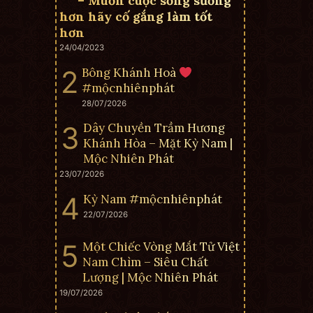
– Muốn cuộc sống sướng
hơn hãy cố gắng làm tốt
hơn
24/04/2023
Bông Khánh Hoà
#mộcnhiênphát
28/07/2026
Dây Chuyền Trầm Hương
Khánh Hòa – Mặt Kỳ Nam |
Mộc Nhiên Phát
23/07/2026
Kỳ Nam #mộcnhiênphát
22/07/2026
Một Chiếc Vòng Mắt Tử Việt
Nam Chìm – Siêu Chất
Lượng | Mộc Nhiên Phát
19/07/2026