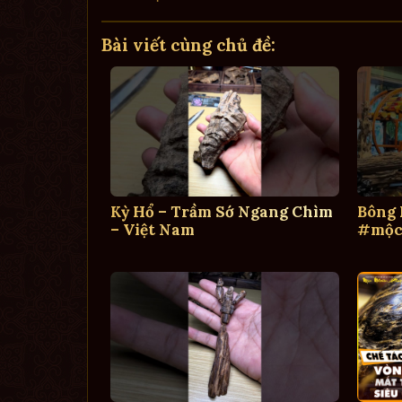
Bài viết cùng chủ đề:
Kỳ Hổ – Trầm Sớ Ngang Chìm
Bông
– Việt Nam
#mộc