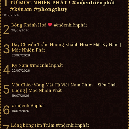
TỪ MỘC NHIÊN PHÁT ! #mộcnhiênphát
#kỳnam #phongthuy
11/12/2024
Bông Khánh Hoà
#mộcnhiênphát
28/07/2026
Dây Chuyền Trầm Hương Khánh Hòa – Mặt Kỳ Nam |
Mộc Nhiên Phát
23/07/2026
Kỳ Nam #mộcnhiênphát
22/07/2026
Một Chiếc Vòng Mắt Tử Việt Nam Chìm – Siêu Chất
Lượng | Mộc Nhiên Phát
19/07/2026
#mộcnhiênphát
18/07/2026
Lông bông tìm Trầm #mộcnhiênphát