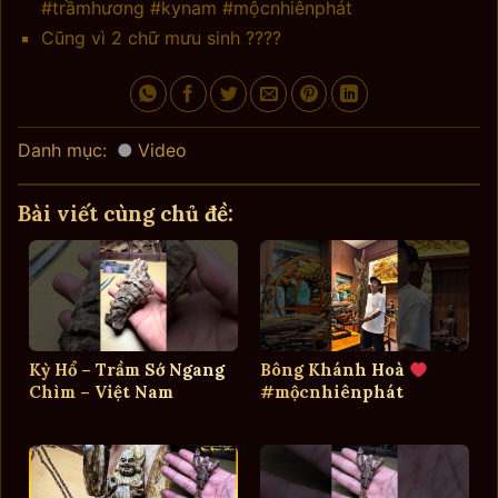
#trầmhương #kynam #mộcnhiênphát
Cũng vì 2 chữ mưu sinh ????
Danh mục:
Video
Bài viết cùng chủ đề:
Kỳ Hổ – Trầm Sớ Ngang
Bông Khánh Hoà
Chìm – Việt Nam
#mộcnhiênphát