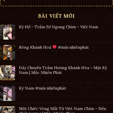
BÀI VIẾT MỚI
Kỳ Hổ – Trầm Sớ Ngang Chìm – Việt Nam
Bông Khánh Hoà
#mộcnhiênphát
Dây Chuyền Trầm Hương Khánh Hòa – Mặt Kỳ
Nam | Mộc Nhiên Phát
Kỳ Nam #mộcnhiênphát
Một Chiếc Vòng Mắt Tử Việt Nam Chìm – Siêu