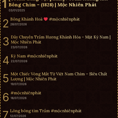
Bông Chìm – (1828) | Mộc Nhiên Phát
03/01/2025
Bông Khánh Hoà
#mộcnhiênphát
28/07/2026
Dây Chuyền Trầm Hương Khánh Hòa – Mặt Kỳ Nam |
Mộc Nhiên Phát
23/07/2026
Kỳ Nam #mộcnhiênphát
22/07/2026
Một Chiếc Vòng Mắt Tử Việt Nam Chìm – Siêu Chất
Lượng | Mộc Nhiên Phát
19/07/2026
#mộcnhiênphát
18/07/2026
Lông bông tìm Trầm #mộcnhiênphát
12/07/2026