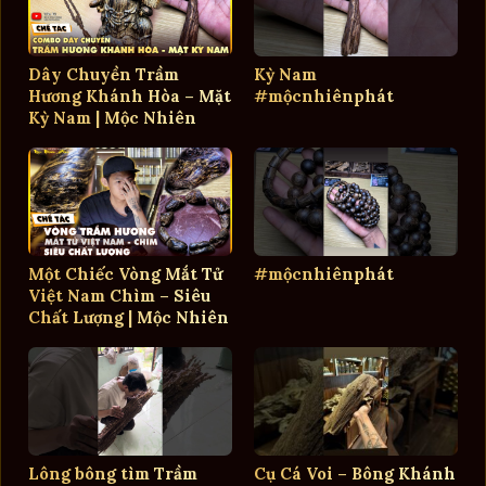
Dây Chuyền Trầm
Kỳ Nam
Hương Khánh Hòa – Mặt
#mộcnhiênphát
Kỳ Nam | Mộc Nhiên
Phát
Một Chiếc Vòng Mắt Tử
#mộcnhiênphát
Việt Nam Chìm – Siêu
Chất Lượng | Mộc Nhiên
Phát
Lông bông tìm Trầm
Cụ Cá Voi – Bông Khánh