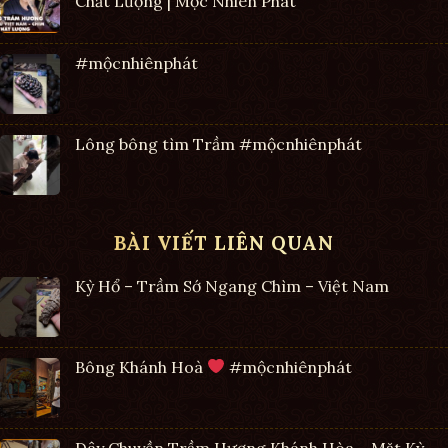
Chất Lượng | Mộc Nhiên Phát
#mộcnhiênphát
Lông bông tìm Trầm #mộcnhiênphát
BÀI VIẾT LIÊN QUAN
Kỳ Hổ – Trầm Sớ Ngang Chìm – Việt Nam
Bông Khánh Hoà
#mộcnhiênphát
Dây Chuyền Trầm Hương Khánh Hòa – Mặt Kỳ