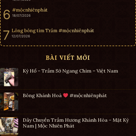
#mộcnhiênphát
18/07/2026
Lông bông tìm Trầm #mộcnhiênphát
12/07/2026
BÀI VIẾT MỚI
Kỳ Hổ – Trầm Sớ Ngang Chìm – Việt Nam
Bông Khánh Hoà
#mộcnhiênphát
Dây Chuyền Trầm Hương Khánh Hòa – Mặt Kỳ
Nam | Mộc Nhiên Phát