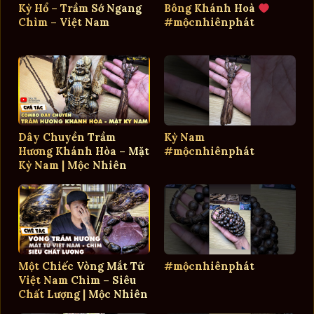
Kỳ Hổ – Trầm Sớ Ngang
Bông Khánh Hoà
Chìm – Việt Nam
#mộcnhiênphát
Dây Chuyền Trầm
Kỳ Nam
Hương Khánh Hòa – Mặt
#mộcnhiênphát
Kỳ Nam | Mộc Nhiên
Phát
Một Chiếc Vòng Mắt Tử
#mộcnhiênphát
Việt Nam Chìm – Siêu
Chất Lượng | Mộc Nhiên
Phát