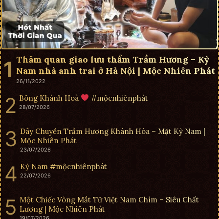
Thăm quan giao lưu thẩm Trầm Hương – Kỳ
Nam nhà anh trai ở Hà Nội | Mộc Nhiên Phát
26/11/2022
Bông Khánh Hoà
#mộcnhiênphát
28/07/2026
Dây Chuyền Trầm Hương Khánh Hòa – Mặt Kỳ Nam |
Mộc Nhiên Phát
23/07/2026
Kỳ Nam #mộcnhiênphát
22/07/2026
Một Chiếc Vòng Mắt Tử Việt Nam Chìm – Siêu Chất
Lượng | Mộc Nhiên Phát
19/07/2026