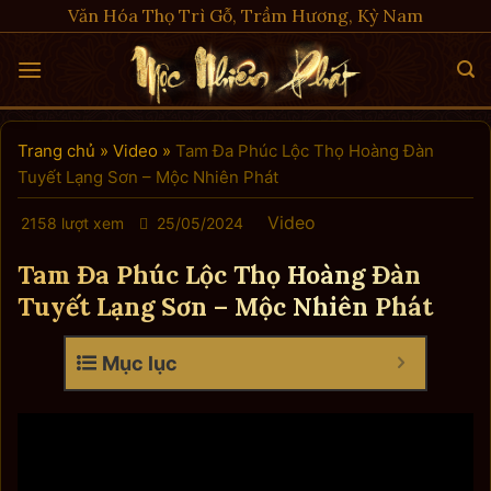
Skip
Văn Hóa Thọ Trì Gỗ, Trầm Hương, Kỳ Nam
to
content
Trang chủ
»
Video
»
Tam Đa Phúc Lộc Thọ Hoàng Đàn
Tuyết Lạng Sơn – Mộc Nhiên Phát
Video
2158 lượt xem
25/05/2024
Tam Đa Phúc Lộc Thọ Hoàng Đàn
Tuyết Lạng Sơn – Mộc Nhiên Phát
Mục lục