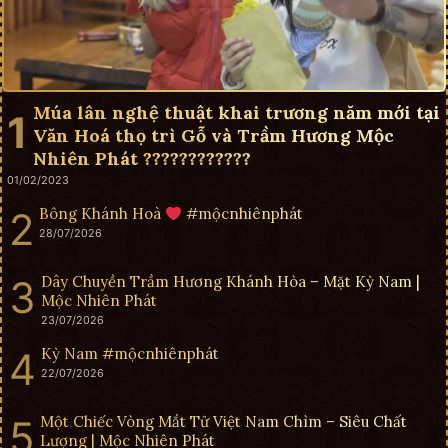
Múa lân nghệ thuật khai trương năm mới tại
Văn Hoá thọ trì Gỗ và Trầm Hương Mộc
Nhiên Phát ????????????
01/02/2023
Bông Khánh Hoà
#mộcnhiênphát
28/07/2026
Dây Chuyền Trầm Hương Khánh Hòa – Mặt Kỳ Nam |
Mộc Nhiên Phát
23/07/2026
Kỳ Nam #mộcnhiênphát
22/07/2026
Một Chiếc Vòng Mắt Tử Việt Nam Chìm – Siêu Chất
Lượng | Mộc Nhiên Phát