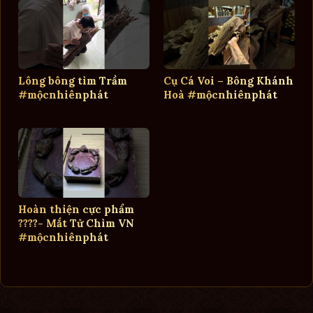
Lông bông tìm Trầm
Cụ Cá Voi – Bông Khánh
#mộcnhiênphát
Hoà #mộcnhiênphát
Hoàn thiện cực phẩm
????- Mắt Tử Chìm VN
#mộcnhiênphát