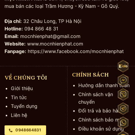
mua bán các loại Trầm Hương - Kỳ Nam - Gỗ Quý.
Địa chỉ:
32 Châu Long, TP Hà Nội
Hotline:
094 866 48 31
Email:
mocnhienphat@gmail.com
Website:
www.mocnhienphat.com
Fanpage:
https://www.facebook.com/mocnhienphat
CHÍNH SÁCH
VỀ CHÚNG TÔI
Hướng dẫn thanh toán
Giới thiệu
Chính sách vận
Tin tức
chuyển
Tuyển dụng
Đổi trả và bảo hành
Liên hệ
Chính sách bảo mật
Điều khoản sử dụng
0948664831