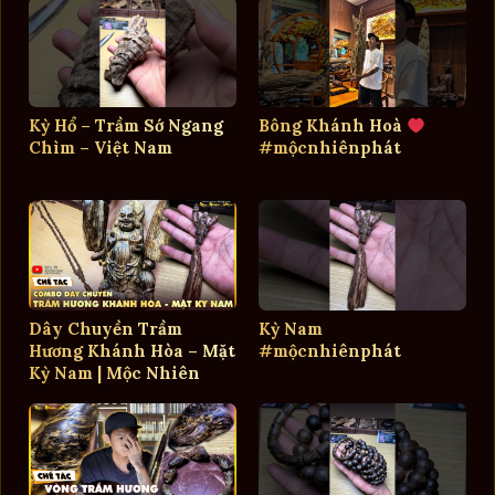
Kỳ Hổ – Trầm Sớ Ngang
Bông Khánh Hoà
Chìm – Việt Nam
#mộcnhiênphát
Dây Chuyền Trầm
Kỳ Nam
Hương Khánh Hòa – Mặt
#mộcnhiênphát
Kỳ Nam | Mộc Nhiên
Phát