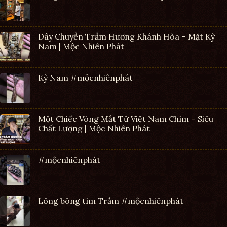
Dây Chuyền Trầm Hương Khánh Hòa – Mặt Kỳ
Nam | Mộc Nhiên Phát
Kỳ Nam #mộcnhiênphát
Một Chiếc Vòng Mắt Tử Việt Nam Chìm – Siêu
Chất Lượng | Mộc Nhiên Phát
#mộcnhiênphát
Lông bông tìm Trầm #mộcnhiênphát