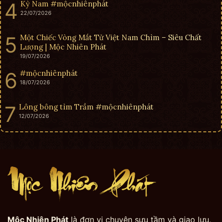
Kỳ Nam #mộcnhiênphát
22/07/2026
Một Chiếc Vòng Mắt Tử Việt Nam Chìm – Siêu Chất
Lượng | Mộc Nhiên Phát
19/07/2026
#mộcnhiênphát
18/07/2026
Lông bông tìm Trầm #mộcnhiênphát
12/07/2026
Mộc Nhiên Phát
là đơn vị chuyên sưu tầm và giao lưu,