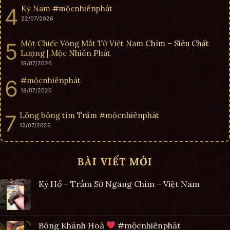
Kỳ Nam #mộcnhiênphát
22/07/2026
Một Chiếc Vòng Mắt Tử Việt Nam Chìm – Siêu Chất
Lượng | Mộc Nhiên Phát
19/07/2026
#mộcnhiênphát
18/07/2026
Lông bông tìm Trầm #mộcnhiênphát
12/07/2026
BÀI VIẾT MỚI
Kỳ Hổ – Trầm Sớ Ngang Chìm – Việt Nam
Bông Khánh Hoà
#mộcnhiênphát