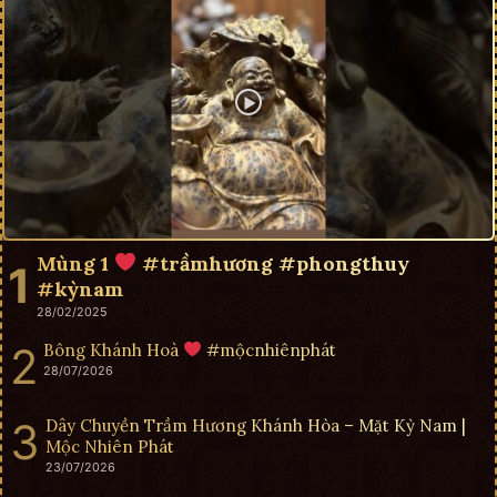
Mùng 1
#trầmhương #phongthuy
#kỳnam
28/02/2025
Bông Khánh Hoà
#mộcnhiênphát
28/07/2026
Dây Chuyền Trầm Hương Khánh Hòa – Mặt Kỳ Nam |
Mộc Nhiên Phát
23/07/2026