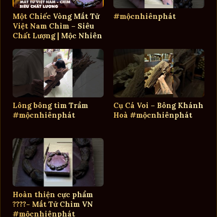
Một Chiếc Vòng Mắt Tử
#mộcnhiênphát
Việt Nam Chìm – Siêu
Chất Lượng | Mộc Nhiên
Phát
Lông bông tìm Trầm
Cụ Cá Voi – Bông Khánh
#mộcnhiênphát
Hoà #mộcnhiênphát
Hoàn thiện cực phẩm
????- Mắt Tử Chìm VN
#mộcnhiênphát