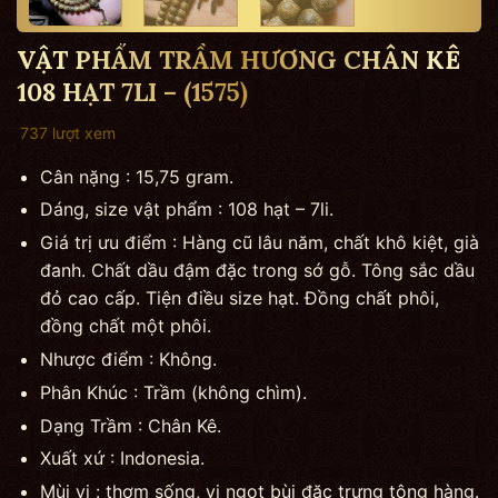
VẬT PHẨM TRẦM HƯƠNG CHÂN KÊ
108 HẠT 7LI – (1575)
737 lượt xem
Cân nặng : 15,75 gram.
Dáng, size vật phẩm : 108 hạt – 7li.
Giá trị ưu điểm : Hàng cũ lâu năm, chất khô kiệt, già
đanh. Chất dầu đậm đặc trong sớ gỗ. Tông sắc dầu
đỏ cao cấp. Tiện điều size hạt. Đồng chất phôi,
đồng chất một phôi.
Nhược điểm : Không.
Phân Khúc : Trầm (không chìm).
Dạng Trầm : Chân Kê.
Xuất xứ : Indonesia.
Mùi vị : thơm sống, vị ngọt bùi đặc trưng tông hàng.