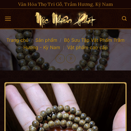
Skip
Văn Hóa Thọ Trì Gỗ, Trầm Hương, Kỳ Nam
to
content
Trang chủ
/
Sản phẩm
/
Bộ Sưu Tập Vật Phẩm Trầm
Hương - Kỳ Nam
/
Vật phẩm cao cấp