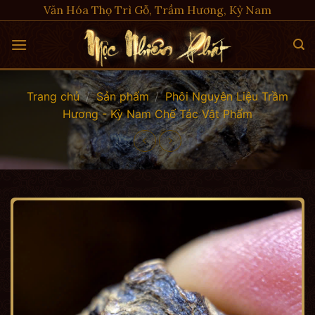
Skip
Văn Hóa Thọ Trì Gỗ, Trầm Hương, Kỳ Nam
to
content
Trang chủ
/
Sản phẩm
/
Phôi Nguyên Liệu Trầm
Hương - Kỳ Nam Chế Tác Vật Phẩm