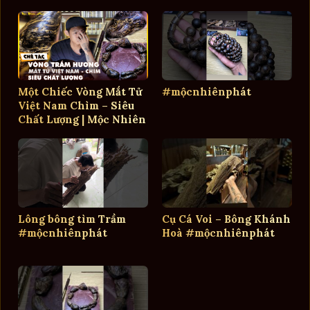
Phát
Một Chiếc Vòng Mắt Tử
#mộcnhiênphát
Việt Nam Chìm – Siêu
Chất Lượng | Mộc Nhiên
Phát
Lông bông tìm Trầm
Cụ Cá Voi – Bông Khánh
#mộcnhiênphát
Hoà #mộcnhiênphát