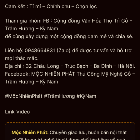
Cam kết : Tỉ mỉ – Chỉnh chu – Chọn lọc
Tham gia nhóm FB : Cộng đồng Văn Hóa Thọ Trì Gỗ –
Trầm Hương – Kỳ Nam
để cùng xây dựng một cộng đồng đam mê và chia sẻ.
Liên hệ: 0948664831 (Zalo) để được tư vấn và hỗ trợ
mọi thắc mắc.
Địa chỉ : 32 Châu Long – Trúc Bạch – Ba Đình – Hà Nội.
Facebook: MỘC NHIÊN PHÁT Thủ Công Mỹ Nghệ Gỗ –
Trầm Hương – Kỳ Nam
#MộcNhiênPhát #TrầmHương #KỳNam
Link Video
Mộc Nhiên Phát:
Chuyên giao lưu, buôn bán nội thất
và đồ trang trí nghệ thuật được chế tác bằng gỗ quý