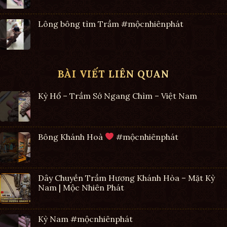
Lông bông tìm Trầm #mộcnhiênphát
BÀI VIẾT LIÊN QUAN
Kỳ Hổ – Trầm Sớ Ngang Chìm – Việt Nam
Bông Khánh Hoà
#mộcnhiênphát
Dây Chuyền Trầm Hương Khánh Hòa – Mặt Kỳ
Nam | Mộc Nhiên Phát
Kỳ Nam #mộcnhiênphát