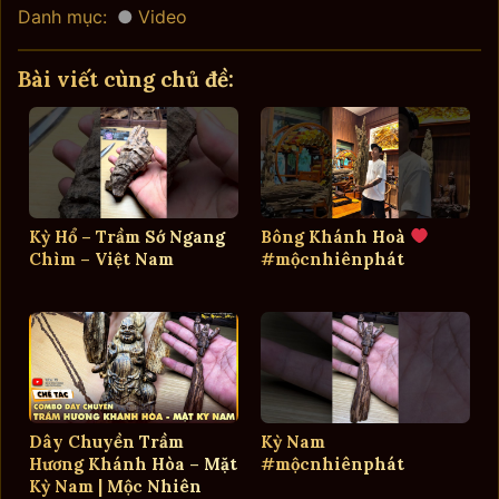
Danh mục:
Video
Bài viết cùng chủ đề:
Kỳ Hổ – Trầm Sớ Ngang
Bông Khánh Hoà
Chìm – Việt Nam
#mộcnhiênphát
Dây Chuyền Trầm
Kỳ Nam
Hương Khánh Hòa – Mặt
#mộcnhiênphát
Kỳ Nam | Mộc Nhiên