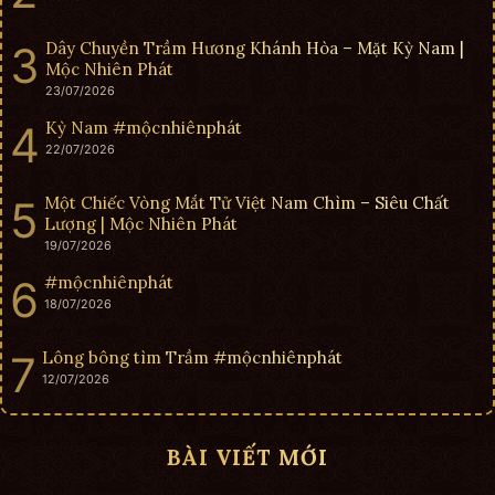
Dây Chuyền Trầm Hương Khánh Hòa – Mặt Kỳ Nam |
Mộc Nhiên Phát
23/07/2026
Kỳ Nam #mộcnhiênphát
22/07/2026
Một Chiếc Vòng Mắt Tử Việt Nam Chìm – Siêu Chất
Lượng | Mộc Nhiên Phát
19/07/2026
#mộcnhiênphát
18/07/2026
Lông bông tìm Trầm #mộcnhiênphát
12/07/2026
BÀI VIẾT MỚI