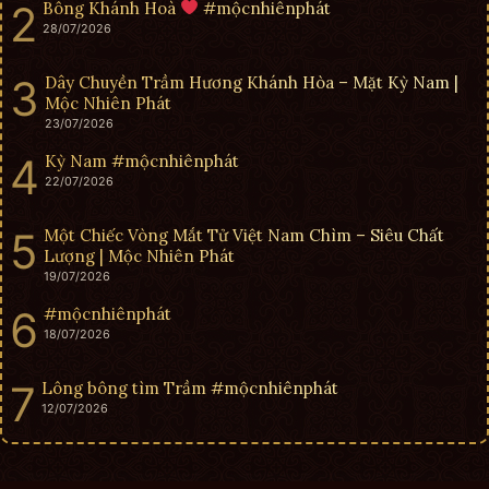
Bông Khánh Hoà
#mộcnhiênphát
28/07/2026
Dây Chuyền Trầm Hương Khánh Hòa – Mặt Kỳ Nam |
Mộc Nhiên Phát
23/07/2026
Kỳ Nam #mộcnhiênphát
22/07/2026
Một Chiếc Vòng Mắt Tử Việt Nam Chìm – Siêu Chất
Lượng | Mộc Nhiên Phát
19/07/2026
#mộcnhiênphát
18/07/2026
Lông bông tìm Trầm #mộcnhiênphát
12/07/2026