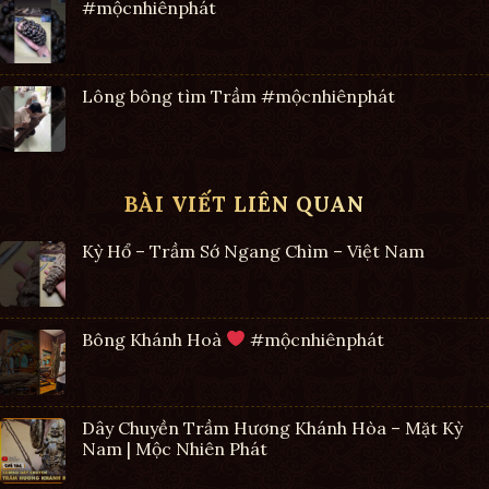
#mộcnhiênphát
Lông bông tìm Trầm #mộcnhiênphát
BÀI VIẾT LIÊN QUAN
Kỳ Hổ – Trầm Sớ Ngang Chìm – Việt Nam
Bông Khánh Hoà
#mộcnhiênphát
Dây Chuyền Trầm Hương Khánh Hòa – Mặt Kỳ
Nam | Mộc Nhiên Phát