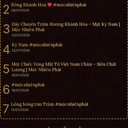
Bông Khánh Hoà
#mộcnhiênphát
28/07/2026
Dây Chuyền Trầm Hương Khánh Hòa – Mặt Kỳ Nam |
Mộc Nhiên Phát
23/07/2026
Kỳ Nam #mộcnhiênphát
22/07/2026
Một Chiếc Vòng Mắt Tử Việt Nam Chìm – Siêu Chất
Lượng | Mộc Nhiên Phát
19/07/2026
#mộcnhiênphát
18/07/2026
Lông bông tìm Trầm #mộcnhiênphát
12/07/2026