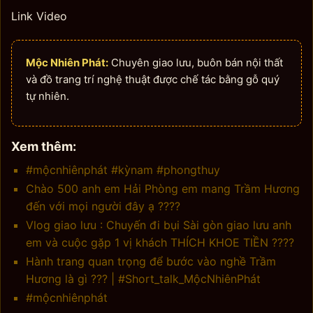
Link Video
Mộc Nhiên Phát:
Chuyên giao lưu, buôn bán nội thất
và đồ trang trí nghệ thuật được chế tác bằng gỗ quý
tự nhiên.
Xem thêm:
#mộcnhiênphát #kỳnam #phongthuy
Chào 500 anh em Hải Phòng em mang Trầm Hương
đến với mọi người đây ạ ????
Vlog giao lưu : Chuyến đi bụi Sài gòn giao lưu anh
em và cuộc gặp 1 vị khách THÍCH KHOE TIỀN ????
Hành trang quan trọng để bước vào nghề Trầm
Hương là gì ??? | #Short_talk_MộcNhiênPhát
#mộcnhiênphát