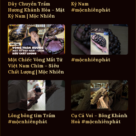
Dây Chuyền Trầm
Kỳ Nam
Hương Khánh Hòa – Mặt
#mộcnhiênphát
Kỳ Nam | Mộc Nhiên
Phát
Một Chiếc Vòng Mắt Tử
#mộcnhiênphát
Việt Nam Chìm – Siêu
Chất Lượng | Mộc Nhiên
Phát
Lông bông tìm Trầm
Cụ Cá Voi – Bông Khánh
#mộcnhiênphát
Hoà #mộcnhiênphát