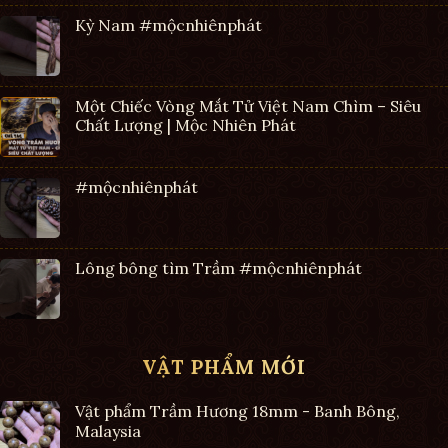
Kỳ Nam #mộcnhiênphát
Một Chiếc Vòng Mắt Tử Việt Nam Chìm – Siêu
Chất Lượng | Mộc Nhiên Phát
#mộcnhiênphát
Lông bông tìm Trầm #mộcnhiênphát
VẬT PHẨM MỚI
Vật phẩm Trầm Hương 18mm - Banh Bông,
Malaysia