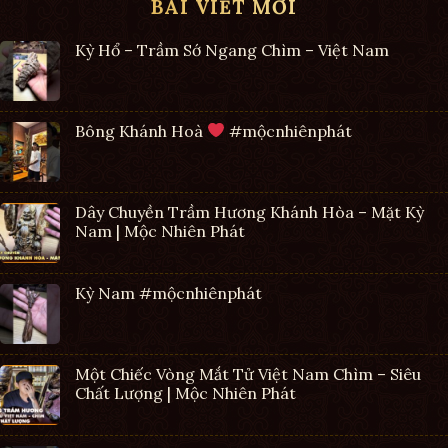
BÀI VIẾT MỚI
Kỳ Hổ – Trầm Sớ Ngang Chìm – Việt Nam
Bông Khánh Hoà
#mộcnhiênphát
Dây Chuyền Trầm Hương Khánh Hòa – Mặt Kỳ
Nam | Mộc Nhiên Phát
Kỳ Nam #mộcnhiênphát
Một Chiếc Vòng Mắt Tử Việt Nam Chìm – Siêu
Chất Lượng | Mộc Nhiên Phát