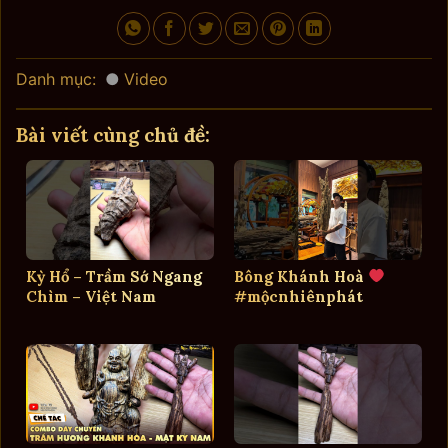
Danh mục:
Video
Bài viết cùng chủ đề:
Kỳ Hổ – Trầm Sớ Ngang
Bông Khánh Hoà
Chìm – Việt Nam
#mộcnhiênphát