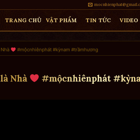
mocnhienphat@gmail.
TRANG CHỦ
VẬT PHẨM
TIN TỨC
VIDEO
à Nhà
#mộcnhiênphát #kỳnam #trầmhương
 là Nhà
#mộcnhiênphát #kỳn