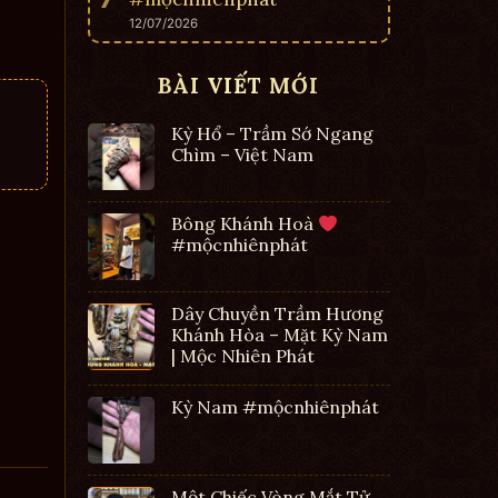
12/07/2026
BÀI VIẾT MỚI
Kỳ Hổ – Trầm Sớ Ngang
Chìm – Việt Nam
Bông Khánh Hoà
#mộcnhiênphát
Dây Chuyền Trầm Hương
Khánh Hòa – Mặt Kỳ Nam
| Mộc Nhiên Phát
Kỳ Nam #mộcnhiênphát
Một Chiếc Vòng Mắt Tử