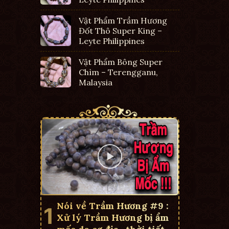
Vật Phẩm Trầm Hương
Đốt Thô Super King –
Leyte Philippines
Vật Phẩm Bông Super
Chìm – Terengganu,
Malaysia
Nói về Trầm Hương #9 :
Xử lý Trầm Hương bị ẩm