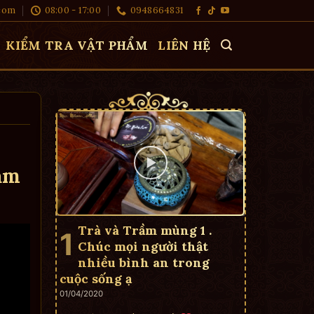
com
08:00 - 17:00
0948664831
KIỂM TRA VẬT PHẨM
LIÊN HỆ
am
Trà và Trầm mùng 1 .
Chúc mọi người thật
nhiều bình an trong
cuộc sống ạ
01/04/2020