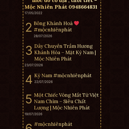
mốc do cơ địa , thời tiết –
Mộc Nhiên Phát 0948664831
17/05/2022
Bông Khánh Hoà
#mộcnhiênphát
28/07/2026
Dây Chuyền Trầm Hương
Khánh Hòa – Mặt Kỳ Nam |
Mộc Nhiên Phát
23/07/2026
Kỳ Nam #mộcnhiênphát
22/07/2026
Một Chiếc Vòng Mắt Tử Việt
Nam Chìm – Siêu Chất
Lượng | Mộc Nhiên Phát
19/07/2026
#mộcnhiênphát