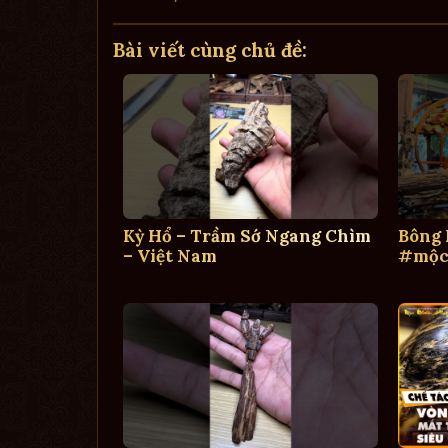
Bài viết cùng chủ đề:
Kỳ Hổ – Trầm Sớ Ngang Chìm
Bông
– Việt Nam
#mộc