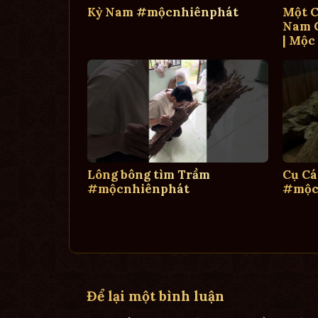
Kỳ Nam #mộcnhiênphát
Một C
Nam C
| Mộc
Lông bông tìm Trầm
Cụ Cá
#mộcnhiênphát
#mộc
Để lại một bình luận