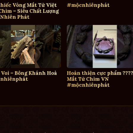
hiếc Vòng Mắt Tử Việt
#mộcnhiênphát
hìm – Siêu Chất Lượng
 Nhiên Phát
 Voi – Bông Khánh Hoà
Hoàn thiện cực phẩm ????
nhiênphát
Mắt Tử Chìm VN
#mộcnhiênphát