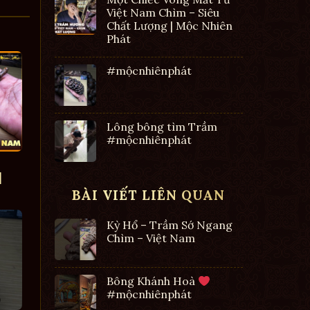
Việt Nam Chìm – Siêu
Chất Lượng | Mộc Nhiên
Phát
#mộcnhiênphát
Lông bông tìm Trầm
#mộcnhiênphát
|
BÀI VIẾT LIÊN QUAN
Kỳ Hổ – Trầm Sớ Ngang
Chìm – Việt Nam
Bông Khánh Hoà
#mộcnhiênphát