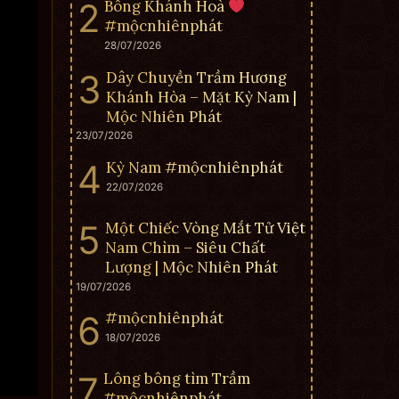
Bông Khánh Hoà
#mộcnhiênphát
28/07/2026
Dây Chuyền Trầm Hương
Khánh Hòa – Mặt Kỳ Nam |
Mộc Nhiên Phát
23/07/2026
Kỳ Nam #mộcnhiênphát
22/07/2026
Một Chiếc Vòng Mắt Tử Việt
Nam Chìm – Siêu Chất
Lượng | Mộc Nhiên Phát
19/07/2026
#mộcnhiênphát
18/07/2026
Lông bông tìm Trầm
#mộcnhiênphát