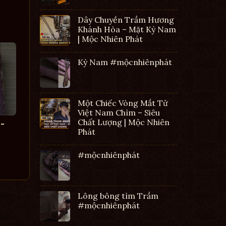
Dây Chuyền Trầm Hương
Khánh Hòa – Mặt Kỳ Nam
| Mộc Nhiên Phát
Kỳ Nam #mộcnhiênphát
Một Chiếc Vòng Mắt Tử
Việt Nam Chìm – Siêu
Chất Lượng | Mộc Nhiên
-
Phát
#mộcnhiênphát
Lông bông tìm Trầm
#mộcnhiênphát