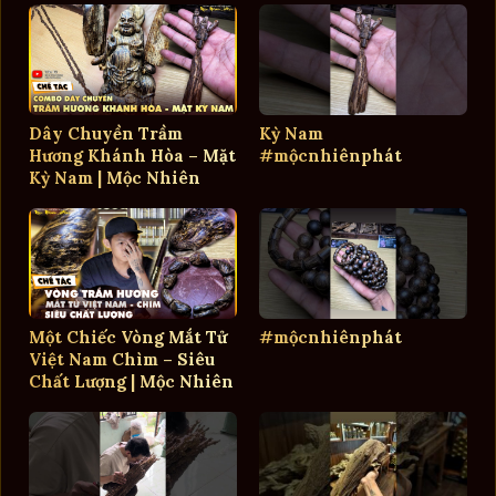
Dây Chuyền Trầm
Kỳ Nam
Hương Khánh Hòa – Mặt
#mộcnhiênphát
Kỳ Nam | Mộc Nhiên
Phát
Một Chiếc Vòng Mắt Tử
#mộcnhiênphát
Việt Nam Chìm – Siêu
Chất Lượng | Mộc Nhiên
Phát