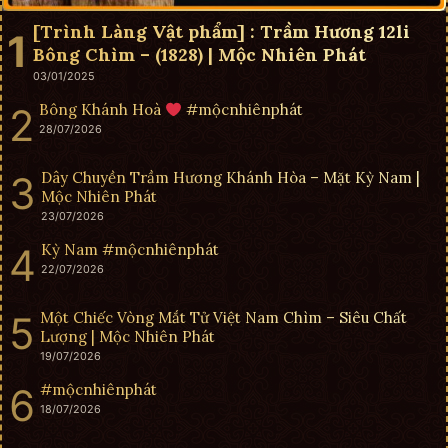
[Trình Làng Vật phẩm] : Trầm Hương 12li
Bông Chìm – (1828) | Mộc Nhiên Phát
03/01/2025
Bông Khánh Hoà
#mộcnhiênphát
28/07/2026
Dây Chuyền Trầm Hương Khánh Hòa – Mặt Kỳ Nam |
Mộc Nhiên Phát
23/07/2026
Kỳ Nam #mộcnhiênphát
22/07/2026
Một Chiếc Vòng Mắt Tử Việt Nam Chìm – Siêu Chất
Lượng | Mộc Nhiên Phát
19/07/2026
#mộcnhiênphát
18/07/2026