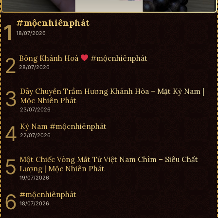
#mộcnhiênphát
18/07/2026
Bông Khánh Hoà
#mộcnhiênphát
28/07/2026
Dây Chuyền Trầm Hương Khánh Hòa – Mặt Kỳ Nam |
Mộc Nhiên Phát
23/07/2026
Kỳ Nam #mộcnhiênphát
22/07/2026
Một Chiếc Vòng Mắt Tử Việt Nam Chìm – Siêu Chất
Lượng | Mộc Nhiên Phát
19/07/2026
#mộcnhiênphát
18/07/2026