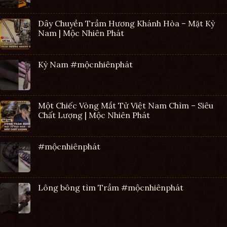
Dây Chuyền Trầm Hương Khánh Hòa – Mặt Kỳ
Nam | Mộc Nhiên Phát
Kỳ Nam #mộcnhiênphát
Một Chiếc Vòng Mắt Tử Việt Nam Chìm – Siêu
Chất Lượng | Mộc Nhiên Phát
#mộcnhiênphát
Lông bông tìm Trầm #mộcnhiênphát