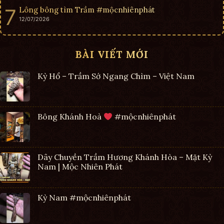
Lông bông tìm Trầm #mộcnhiênphát
12/07/2026
BÀI VIẾT MỚI
Kỳ Hổ – Trầm Sớ Ngang Chìm – Việt Nam
Bông Khánh Hoà
#mộcnhiênphát
Dây Chuyền Trầm Hương Khánh Hòa – Mặt Kỳ
Nam | Mộc Nhiên Phát
Kỳ Nam #mộcnhiênphát