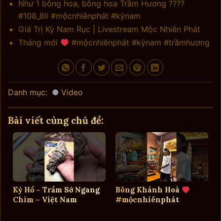
Như 1 bông hoa, bông hoa Trầm Hương ????
#108_8li #mộcnhiênphát #kỳnam
Giá Trị Kỳ Nam Rục | Livestream Mộc Nhiên Phát
Tháng mới
#mộcnhiênphát #kỳnam #trầmhương
Danh mục:
Video
Bài viết cùng chủ đề:
Kỳ Hổ – Trầm Sớ Ngang
Bông Khánh Hoà
Chìm – Việt Nam
#mộcnhiênphát