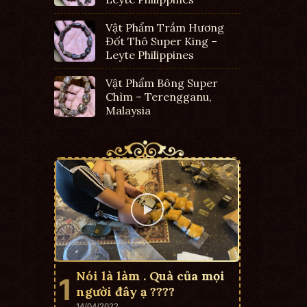
Vật Phẩm Trầm Hương
Đốt Thô Super King –
Leyte Philippines
Vật Phẩm Bông Super
Chìm – Terengganu,
Malaysia
Nói là làm . Quà của mọi
người đây ạ ????
14/04/2022