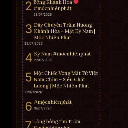
Bông Khánh Hoà
#mộcnhiênphát
28/07/2026
Dây Chuyền Trầm Hương
Khánh Hòa – Mặt Kỳ Nam |
Mộc Nhiên Phát
23/07/2026
Kỳ Nam #mộcnhiênphát
22/07/2026
Một Chiếc Vòng Mắt Tử Việt
Nam Chìm – Siêu Chất
Lượng | Mộc Nhiên Phát
19/07/2026
#mộcnhiênphát
18/07/2026
Lông bông tìm Trầm
#mộcnhiênphát