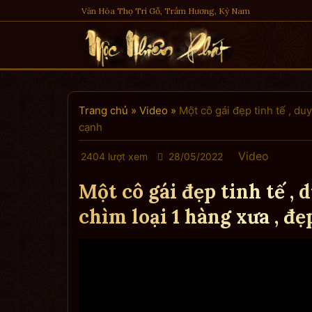
Skip
Văn Hóa Thọ Trì Gỗ, Trầm Hương, Kỳ Nam
to
content
Trang chủ
»
Video
»
Một cô gái đẹp tinh tế , du
cạnh
Video
2404 lượt xem
28/05/2022
Một cô gái đẹp tinh tế ,
chìm loại 1 hàng xưa , đ