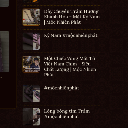
Dây Chuyền Trầm Hương
Khánh Hòa – Mặt Kỳ Nam
| Mộc Nhiên Phát
Kỳ Nam #mộcnhiênphát
Một Chiếc Vòng Mắt Tử
Việt Nam Chìm – Siêu
Chất Lượng | Mộc Nhiên
Phát
-
#mộcnhiênphát
Lông bông tìm Trầm
#mộcnhiênphát