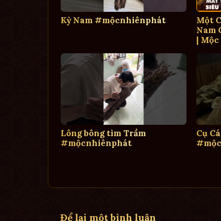
Kỳ Nam #mộcnhiênphát
Một C
Nam C
| Mộc
Lông bông tìm Trầm
Cụ Cá
#mộcnhiênphát
#mộc
Để lại một bình luận