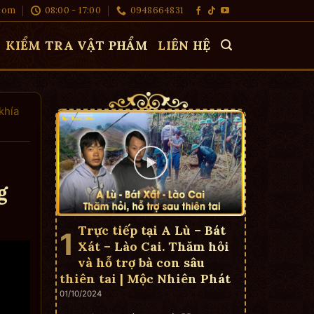
com
08:00 - 17:00
0948664831
KIỂM TRA VẬT PHẨM
LIÊN HỆ
khía
g
Trực tiếp tại A Lù – Bát
Xát – Lào Cai. Thăm hỏi
và hỗ trợ bà con sâu
thiên tai | Mộc Nhiên Phát
01/10/2024