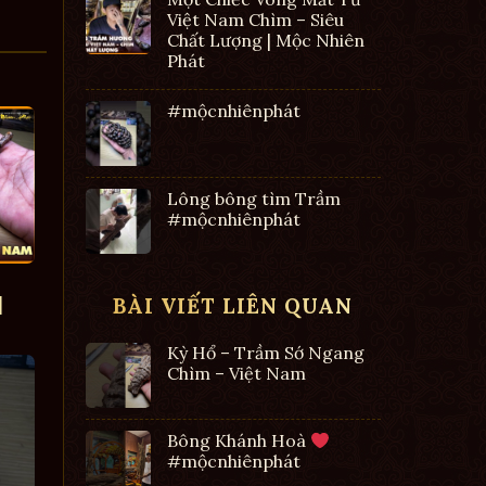
Việt Nam Chìm – Siêu
Chất Lượng | Mộc Nhiên
Phát
#mộcnhiênphát
Lông bông tìm Trầm
#mộcnhiênphát
|
BÀI VIẾT LIÊN QUAN
Kỳ Hổ – Trầm Sớ Ngang
Chìm – Việt Nam
Bông Khánh Hoà
#mộcnhiênphát