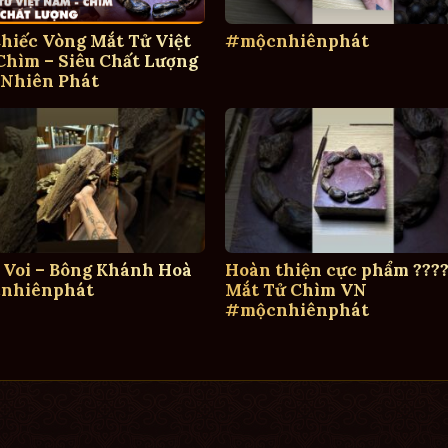
hiếc Vòng Mắt Tử Việt
#mộcnhiênphát
hìm – Siêu Chất Lượng
 Nhiên Phát
 Voi – Bông Khánh Hoà
Hoàn thiện cực phẩm ????
nhiênphát
Mắt Tử Chìm VN
#mộcnhiênphát