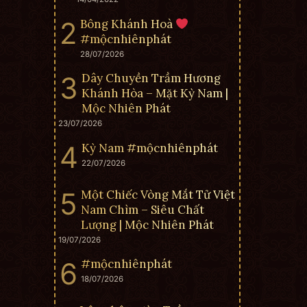
Bông Khánh Hoà
#mộcnhiênphát
28/07/2026
Dây Chuyền Trầm Hương
Khánh Hòa – Mặt Kỳ Nam |
Mộc Nhiên Phát
23/07/2026
Kỳ Nam #mộcnhiênphát
22/07/2026
Một Chiếc Vòng Mắt Tử Việt
Nam Chìm – Siêu Chất
Lượng | Mộc Nhiên Phát
19/07/2026
#mộcnhiênphát
18/07/2026