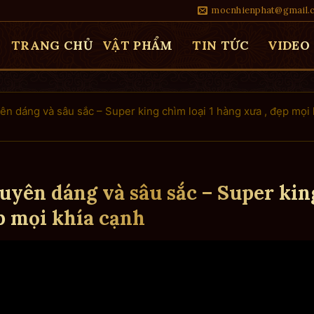
mocnhienphat@gmail.
TRANG CHỦ
VẬT PHẨM
TIN TỨC
VIDEO
yên dáng và sâu sắc – Super king chìm loại 1 hàng xưa , đẹp mọi 
 duyên dáng và sâu sắc – Super kin
ẹp mọi khía cạnh