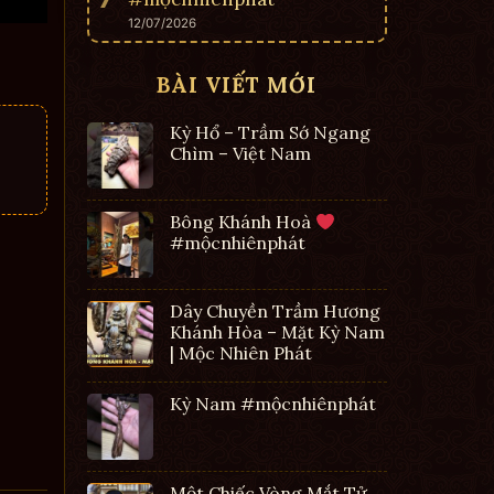
12/07/2026
BÀI VIẾT MỚI
Kỳ Hổ – Trầm Sớ Ngang
Chìm – Việt Nam
Bông Khánh Hoà
#mộcnhiênphát
Dây Chuyền Trầm Hương
Khánh Hòa – Mặt Kỳ Nam
| Mộc Nhiên Phát
Kỳ Nam #mộcnhiênphát
Một Chiếc Vòng Mắt Tử