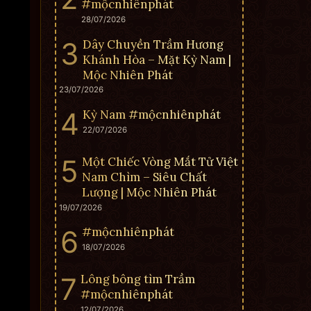
#mộcnhiênphát
28/07/2026
Dây Chuyền Trầm Hương
Khánh Hòa – Mặt Kỳ Nam |
Mộc Nhiên Phát
23/07/2026
Kỳ Nam #mộcnhiênphát
22/07/2026
Một Chiếc Vòng Mắt Tử Việt
Nam Chìm – Siêu Chất
Lượng | Mộc Nhiên Phát
19/07/2026
#mộcnhiênphát
18/07/2026
Lông bông tìm Trầm
#mộcnhiênphát
12/07/2026