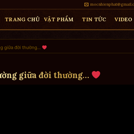
mocnhienphat@gmail.
TRANG CHỦ
VẬT PHẨM
TIN TỨC
VIDEO
ng giữa đời thường…
ường giữa đời thường…