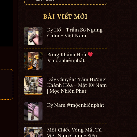
BÀI VIẾT MỚI
Kỳ Hổ – Trầm Sớ Ngang
Chìm – Việt Nam
Bông Khánh Hoà
#mộcnhiênphát
Dây Chuyền Trầm Hương
Khánh Hòa – Mặt Kỳ Nam
| Mộc Nhiên Phát
Kỳ Nam #mộcnhiênphát
Một Chiếc Vòng Mắt Tử
Việt Nam Chìm – Siêu