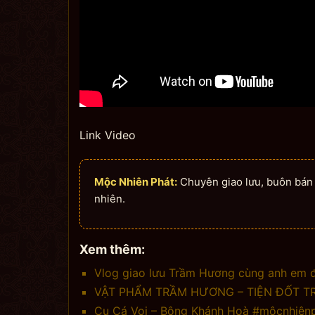
Link Video
Mộc Nhiên Phát:
Chuyên giao lưu, buôn bán n
nhiên.
Xem thêm:
Vlog giao lưu Trầm Hương cùng anh em 
VẬT PHẨM TRẦM HƯƠNG – TIỆN ĐỐT TR
Cụ Cá Voi – Bông Khánh Hoà #mộcnhiên