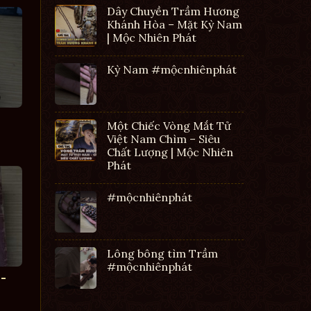
Dây Chuyền Trầm Hương
Khánh Hòa – Mặt Kỳ Nam
| Mộc Nhiên Phát
Kỳ Nam #mộcnhiênphát
Một Chiếc Vòng Mắt Tử
Việt Nam Chìm – Siêu
Chất Lượng | Mộc Nhiên
Phát
#mộcnhiênphát
Lông bông tìm Trầm
#mộcnhiênphát
-