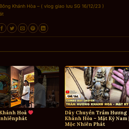
ông Khánh Hòa – ( vlog giao lưu SG 16/12/23 )
át
 Khánh Hoà
Dây Chuyền Trầm Hương
nhiênphát
Khánh Hòa – Mặt Kỳ Nam 
Mộc Nhiên Phát