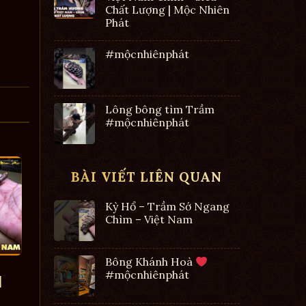
Chất Lượng | Mộc Nhiên
Phát
#mộcnhiênphát
Lông bông tìm Trầm
#mộcnhiênphát
BÀI VIẾT LIÊN QUAN
Kỳ Hổ – Trầm Sớ Ngang
Chìm – Việt Nam
Bông Khánh Hoà
#mộcnhiênphát
|