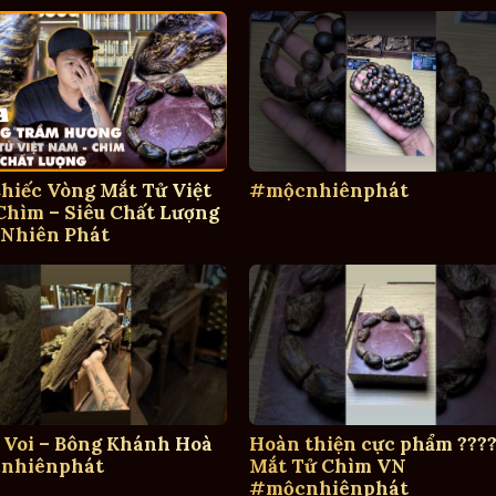
hiếc Vòng Mắt Tử Việt
#mộcnhiênphát
hìm – Siêu Chất Lượng
 Nhiên Phát
 Voi – Bông Khánh Hoà
Hoàn thiện cực phẩm ????
nhiênphát
Mắt Tử Chìm VN
#mộcnhiênphát