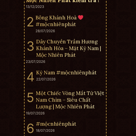
Mộc Nhiên Phát kiểm tra !
13/12/2023
Bông Khánh Hoà
#mộcnhiênphát
28/07/2026
Dây Chuyền Trầm Hương
Khánh Hòa – Mặt Kỳ Nam |
Mộc Nhiên Phát
23/07/2026
Kỳ Nam #mộcnhiênphát
22/07/2026
Một Chiếc Vòng Mắt Tử Việt
Nam Chìm – Siêu Chất
Lượng | Mộc Nhiên Phát
19/07/2026
#mộcnhiênphát
18/07/2026