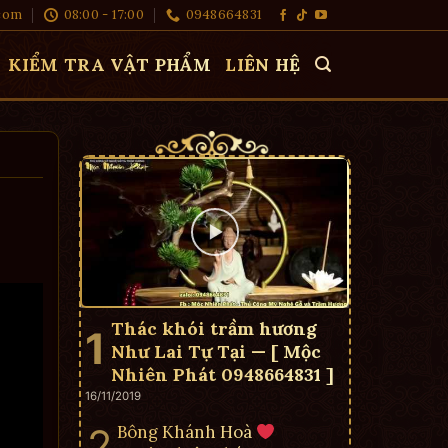
com
08:00 - 17:00
0948664831
KIỂM TRA VẬT PHẨM
LIÊN HỆ
Thác khói trầm hương
Như Lai Tự Tại — [ Mộc
Nhiên Phát 0948664831 ]
16/11/2019
Bông Khánh Hoà