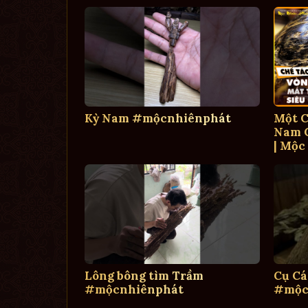
Kỳ Nam #mộcnhiênphát
Một C
Nam C
| Mộc
Lông bông tìm Trầm
Cụ Cá
#mộcnhiênphát
#mộc