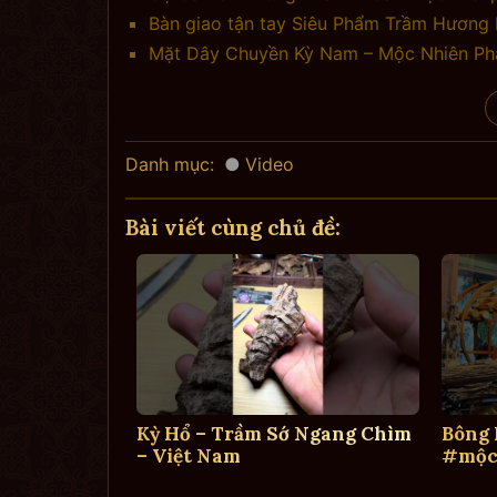
Bàn giao tận tay Siêu Phẩm Trầm Hương B
Mặt Dây Chuyền Kỳ Nam – Mộc Nhiên Ph
Danh mục:
Video
Bài viết cùng chủ đề:
Kỳ Hổ – Trầm Sớ Ngang Chìm
Bông
– Việt Nam
#mộc