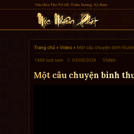
Skip
Văn Hóa Thọ Trì Gỗ, Trầm Hương, Kỳ Nam
to
content
Trang chủ
»
Video
»
Một câu chuyện bình thườ
Video
1366 lượt xem
03/09/2024
Một câu chuyện bình th