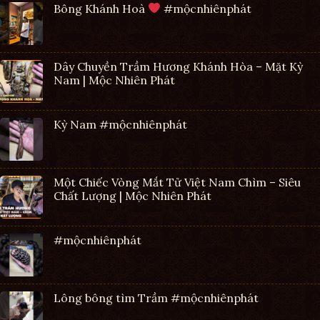
Bông Khánh Hoà
#mộcnhiênphát
Dây Chuyền Trầm Hương Khánh Hòa – Mặt Kỳ
Nam | Mộc Nhiên Phát
Kỳ Nam #mộcnhiênphát
Một Chiếc Vòng Mắt Tử Việt Nam Chìm – Siêu
Chất Lượng | Mộc Nhiên Phát
#mộcnhiênphát
Lông bông tìm Trầm #mộcnhiênphát