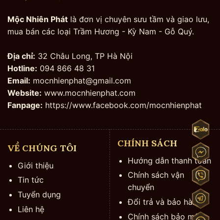
Mộc Nhiên Phát
là đơn vị chuyên sưu tầm và giao lưu,
mua bán các loại Trầm Hương - Kỳ Nam - Gỗ Quý.
Địa chỉ:
32 Châu Long, TP Hà Nội
Hotline:
094 866 48 31
Email:
mocnhienphat@gmail.com
Website:
www.mocnhienphat.com
Fanpage:
https://www.facebook.com/mocnhienphat
CHÍNH SÁCH
VỀ CHÚNG TÔI
Hướng dẫn thanh toán
Giới thiệu
Chính sách vận
Tin tức
chuyển
Tuyển dụng
Đổi trả và bảo hành
Liên hệ
Chính sách bảo mật