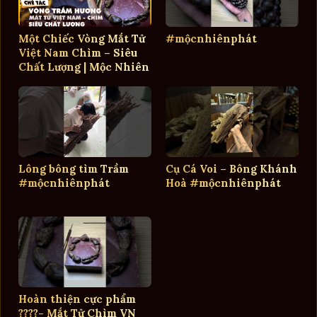
Một Chiếc Vòng Mắt Tử
#mộcnhiênphát
Việt Nam Chìm – Siêu
Chất Lượng | Mộc Nhiên
Phát
Lông bông tìm Trầm
Cụ Cá Voi – Bông Khánh
#mộcnhiênphát
Hoà #mộcnhiênphát
Hoàn thiện cực phẩm
????- Mắt Tử Chìm VN