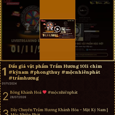
Đấu giá vật phẩm Trầm Hương 10li chìm
#kỳnam #phongthuy #mộcnhiênphát
#trầmhương
01/11/2024
Bông Khánh Hoà
#mộcnhiênphát
28/07/2026
Dây Chuyền Trầm Hương Khánh Hòa – Mặt Kỳ Nam |
Mộc Nhiên Phát