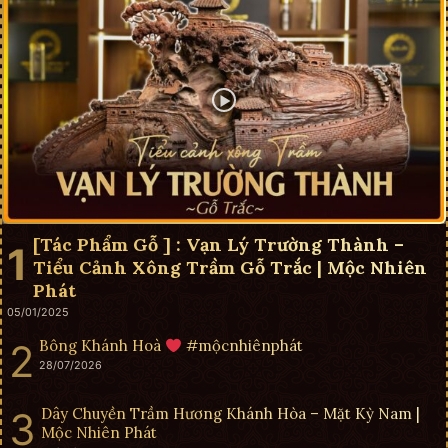
[Tác Phẩm Gỗ ] : Vạn Lý Trường Thành –
Tiểu Cảnh Xông Trầm Gỗ Trắc | Mộc Nhiên
Phát
05/01/2025
Bông Khánh Hoà
#mộcnhiênphát
28/07/2026
Dây Chuyền Trầm Hương Khánh Hòa – Mặt Kỳ Nam |
Mộc Nhiên Phát