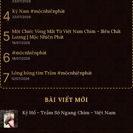
23/07/2026
Kỳ Nam #mộcnhiênphát
22/07/2026
Một Chiếc Vòng Mắt Tử Việt Nam Chìm – Siêu Chất
Lượng | Mộc Nhiên Phát
19/07/2026
#mộcnhiênphát
18/07/2026
Lông bông tìm Trầm #mộcnhiênphát
12/07/2026
BÀI VIẾT MỚI
Kỳ Hổ – Trầm Sớ Ngang Chìm – Việt Nam