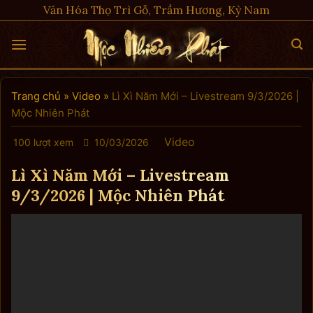
Skip
Văn Hóa Thọ Trì Gỗ, Trầm Hương, Kỳ Nam
to
content
Trang chủ
»
Video
»
Lì Xì Năm Mới – Livestream 9/3/2026 |
Mộc Nhiên Phát
Video
100 lượt xem
10/03/2026
Lì Xì Năm Mới – Livestream
9/3/2026 | Mộc Nhiên Phát