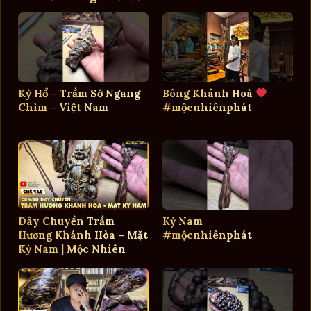
Kỳ Hổ – Trầm Sớ Ngang
Bông Khánh Hoà
Chìm – Việt Nam
#mộcnhiênphát
Dây Chuyền Trầm
Kỳ Nam
Hương Khánh Hòa – Mặt
#mộcnhiênphát
Kỳ Nam | Mộc Nhiên
Phát