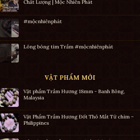
Chất Lượng | Mộc Nhiên Phát
#mộcnhiênphát
Lông bông tìm Trầm #mộcnhiênphát
VẬT PHẨM MỚI
Vật phẩm Trầm Hương 18mm - Banh Bông,
Malaysia
Vật Phẩm Trầm Hương Đốt Thô Mắt Tử chìm –
Philippines