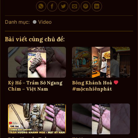
Danh mục:
Video
Bài viết cùng chủ đề:
Kỳ Hổ – Trầm Sớ Ngang
Bông Khánh Hoà
Chìm – Việt Nam
#mộcnhiênphát