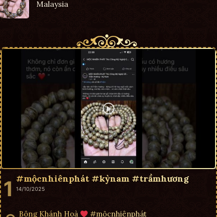
Malaysia
#mộcnhiênphát #kỳnam #trầmhương
14/10/2025
Bông Khánh Hoà
#mộcnhiênphát