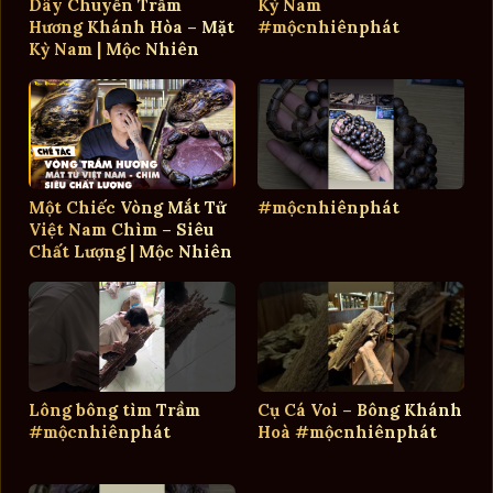
Dây Chuyền Trầm
Kỳ Nam
Hương Khánh Hòa – Mặt
#mộcnhiênphát
Kỳ Nam | Mộc Nhiên
Phát
Một Chiếc Vòng Mắt Tử
#mộcnhiênphát
Việt Nam Chìm – Siêu
Chất Lượng | Mộc Nhiên
Phát
Lông bông tìm Trầm
Cụ Cá Voi – Bông Khánh
#mộcnhiênphát
Hoà #mộcnhiênphát