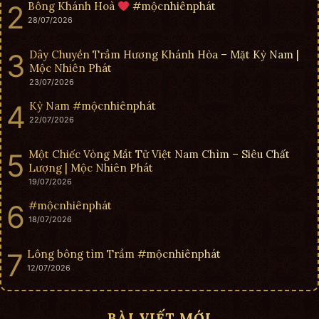
Bông Khánh Hoà
#mộcnhiênphát
28/07/2026
Dây Chuyền Trầm Hương Khánh Hòa – Mặt Kỳ Nam |
Mộc Nhiên Phát
23/07/2026
Kỳ Nam #mộcnhiênphát
22/07/2026
Một Chiếc Vòng Mắt Tử Việt Nam Chìm – Siêu Chất
Lượng | Mộc Nhiên Phát
19/07/2026
#mộcnhiênphát
18/07/2026
Lông bông tìm Trầm #mộcnhiênphát
12/07/2026
BÀI VIẾT MỚI