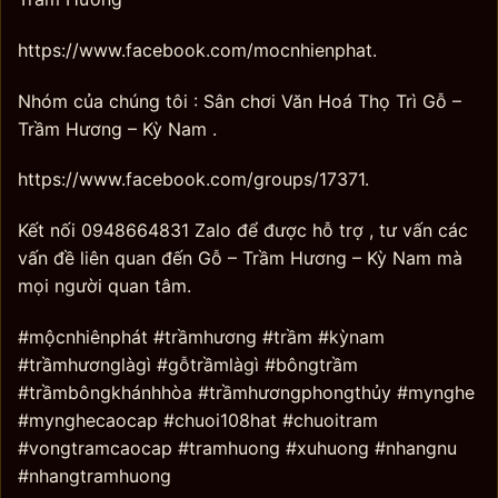
https://www.facebook.com/mocnhienphat.
Nhóm của chúng tôi : Sân chơi Văn Hoá Thọ Trì Gỗ –
Trầm Hương – Kỳ Nam .
https://www.facebook.com/groups/17371.
Kết nối 0948664831 Zalo để được hỗ trợ , tư vấn các
vấn đề liên quan đến Gỗ – Trầm Hương – Kỳ Nam mà
mọi người quan tâm.
#mộcnhiênphát #trầmhương #trầm #kỳnam
#trầmhươnglàgì #gỗtrầmlàgì #bôngtrầm
#trầmbôngkhánhhòa #trầmhươngphongthủy #mynghe
#mynghecaocap #chuoi108hat #chuoitram
#vongtramcaocap #tramhuong #xuhuong #nhangnu
#nhangtramhuong