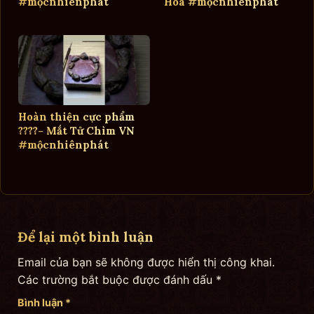
#mộcnhiênphát
Hoà #mộcnhiênphát
Hoàn thiện cực phẩm
????- Mắt Tử Chìm VN
#mộcnhiênphát
Để lại một bình luận
Email của bạn sẽ không được hiển thị công khai.
Các trường bắt buộc được đánh dấu
*
Bình luận
*