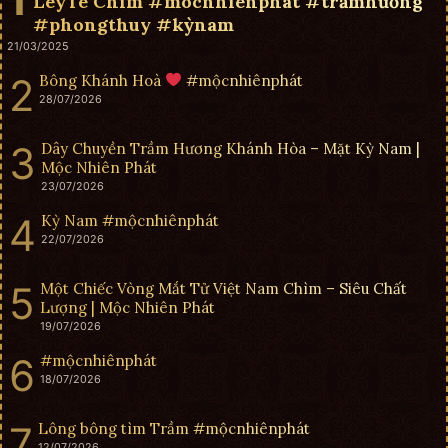
LeyTe Chìm #mocnhienphat #trầmhương
#phongthuy #kỳnam
21/03/2025
Bông Khánh Hoà
#mộcnhiênphát
28/07/2026
Dây Chuyền Trầm Hương Khánh Hòa – Mặt Kỳ Nam |
Mộc Nhiên Phát
23/07/2026
Kỳ Nam #mộcnhiênphát
22/07/2026
Một Chiếc Vòng Mắt Tử Việt Nam Chìm – Siêu Chất
Lượng | Mộc Nhiên Phát
19/07/2026
#mộcnhiênphát
18/07/2026
Lông bông tìm Trầm #mộcnhiênphát
12/07/2026