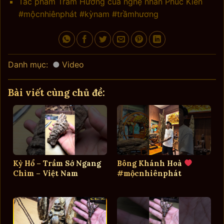
Tác phẩm Trầm Hương của nghệ nhân Phúc Kiến
#mộcnhiênphát #kỳnam #trầmhương
Danh mục:
Video
Bài viết cùng chủ đề:
Kỳ Hổ – Trầm Sớ Ngang
Bông Khánh Hoà
Chìm – Việt Nam
#mộcnhiênphát