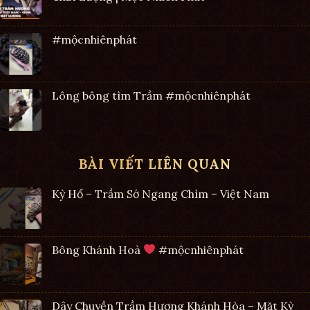
#mộcnhiênphát
Lông bông tìm Trầm #mộcnhiênphát
BÀI VIẾT LIÊN QUAN
Kỳ Hổ – Trầm Sớ Ngang Chìm – Việt Nam
Bông Khánh Hoà
#mộcnhiênphát
Dây Chuyền Trầm Hương Khánh Hòa – Mặt Kỳ