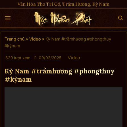
Skip
Văn Hóa Thọ Trì Gỗ, Trầm Hương, Kỳ Nam
to
content
Trang chủ
»
Video
»
Kỳ Nam #trầmhương #phongthuy
#kỳnam
Video
839 lượt xem
09/03/2025
Kỳ Nam #trầmhương #phongthuy
#kỳnam