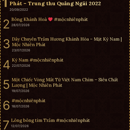
Phát – Trung thu Quảng Ngãi 2022
20/09/2022
Bông Khánh Hoà
#mộcnhiênphát
28/07/2026
Dây Chuyền Trầm Hương Khánh Hòa – Mặt Kỳ Nam |
Mộc Nhiên Phát
23/07/2026
Kỳ Nam #mộcnhiênphát
22/07/2026
Một Chiếc Vòng Mắt Tử Việt Nam Chìm – Siêu Chất
Lượng | Mộc Nhiên Phát
19/07/2026
#mộcnhiênphát
18/07/2026
Lông bông tìm Trầm #mộcnhiênphát
12/07/2026