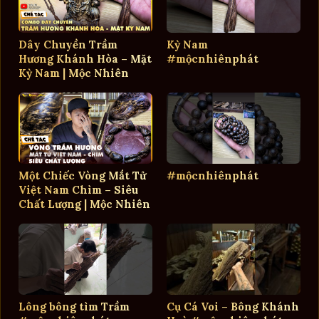
Dây Chuyền Trầm
Kỳ Nam
Hương Khánh Hòa – Mặt
#mộcnhiênphát
Kỳ Nam | Mộc Nhiên
Phát
Một Chiếc Vòng Mắt Tử
#mộcnhiênphát
Việt Nam Chìm – Siêu
Chất Lượng | Mộc Nhiên
Phát
Lông bông tìm Trầm
Cụ Cá Voi – Bông Khánh