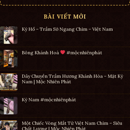
BÀI VIẾT MỚI
Kỳ Hổ – Trầm Sớ Ngang Chìm – Việt Nam
Bông Khánh Hoà
#mộcnhiênphát
Dây Chuyền Trầm Hương Khánh Hòa – Mặt Kỳ
Nam | Mộc Nhiên Phát
Kỳ Nam #mộcnhiênphát
Một Chiếc Vòng Mắt Tử Việt Nam Chìm – Siêu
Chất Lượng | Mộc Nhiên Phát