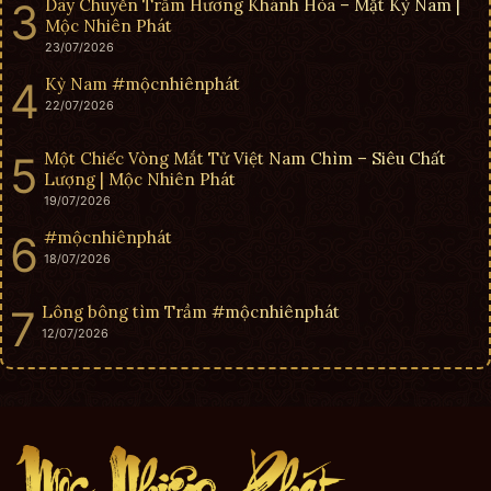
Dây Chuyền Trầm Hương Khánh Hòa – Mặt Kỳ Nam |
Mộc Nhiên Phát
23/07/2026
Kỳ Nam #mộcnhiênphát
22/07/2026
Một Chiếc Vòng Mắt Tử Việt Nam Chìm – Siêu Chất
Lượng | Mộc Nhiên Phát
19/07/2026
#mộcnhiênphát
18/07/2026
Lông bông tìm Trầm #mộcnhiênphát
12/07/2026