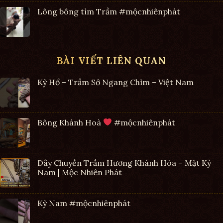
Lông bông tìm Trầm #mộcnhiênphát
BÀI VIẾT LIÊN QUAN
Kỳ Hổ – Trầm Sớ Ngang Chìm – Việt Nam
Bông Khánh Hoà
#mộcnhiênphát
Dây Chuyền Trầm Hương Khánh Hòa – Mặt Kỳ
Nam | Mộc Nhiên Phát
Kỳ Nam #mộcnhiênphát