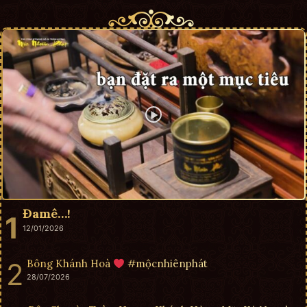
Đamê…!
12/01/2026
Bông Khánh Hoà
#mộcnhiênphát
28/07/2026