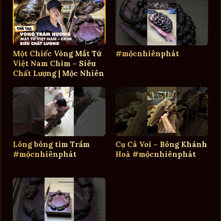
Một Chiếc Vòng Mắt Tử
#mộcnhiênphát
Việt Nam Chìm – Siêu
Chất Lượng | Mộc Nhiên
Phát
Lông bông tìm Trầm
Cụ Cá Voi – Bông Khánh
#mộcnhiênphát
Hoà #mộcnhiênphát