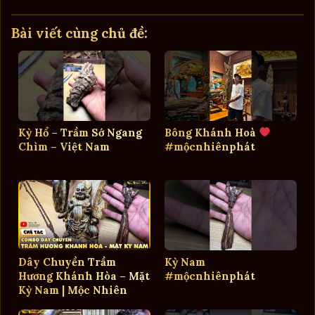
Bài viết cùng chủ đề:
Kỳ Hổ – Trầm Sớ Ngang
Bông Khánh Hoà
Chìm – Việt Nam
#mộcnhiênphát
Dây Chuyền Trầm
Kỳ Nam
Hương Khánh Hòa – Mặt
#mộcnhiênphát
Kỳ Nam | Mộc Nhiên
Phát