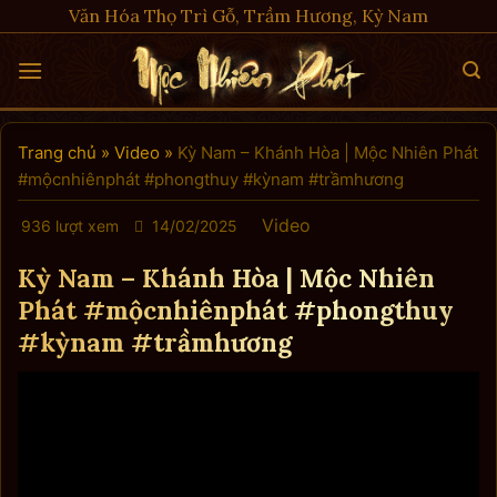
Skip
Văn Hóa Thọ Trì Gỗ, Trầm Hương, Kỳ Nam
to
content
Trang chủ
»
Video
»
Kỳ Nam – Khánh Hòa | Mộc Nhiên Phát
#mộcnhiênphát #phongthuy #kỳnam #trầmhương
Video
936 lượt xem
14/02/2025
Kỳ Nam – Khánh Hòa | Mộc Nhiên
Phát #mộcnhiênphát #phongthuy
#kỳnam #trầmhương