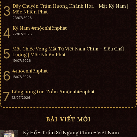
Dây Chuyền Trầm Hương Khánh Hòa – Mặt Kỳ Nam |
Mộc Nhiên Phát
23/07/2026
Kỳ Nam #mộcnhiênphát
22/07/2026
Một Chiếc Vòng Mắt Tử Việt Nam Chìm – Siêu Chất
Lượng | Mộc Nhiên Phát
19/07/2026
#mộcnhiênphát
18/07/2026
Lông bông tìm Trầm #mộcnhiênphát
12/07/2026
BÀI VIẾT MỚI
Kỳ Hổ – Trầm Sớ Ngang Chìm – Việt Nam