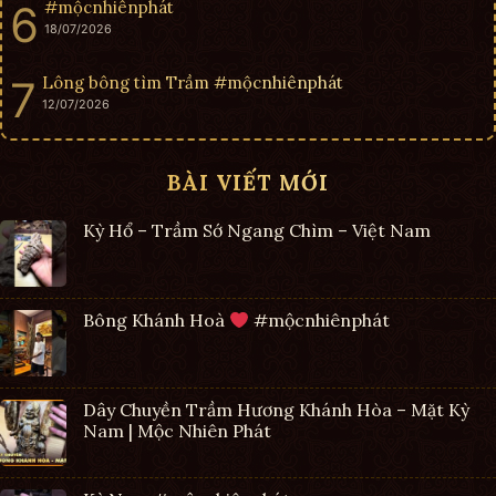
#mộcnhiênphát
18/07/2026
Lông bông tìm Trầm #mộcnhiênphát
12/07/2026
BÀI VIẾT MỚI
Kỳ Hổ – Trầm Sớ Ngang Chìm – Việt Nam
Bông Khánh Hoà
#mộcnhiênphát
Dây Chuyền Trầm Hương Khánh Hòa – Mặt Kỳ
Nam | Mộc Nhiên Phát