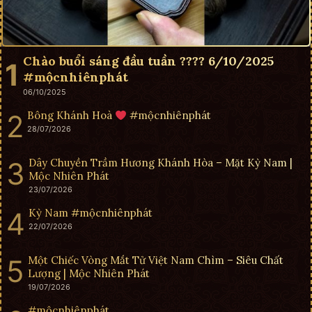
Chào buổi sáng đầu tuần ???? 6/10/2025
#mộcnhiênphát
06/10/2025
Bông Khánh Hoà
#mộcnhiênphát
28/07/2026
Dây Chuyền Trầm Hương Khánh Hòa – Mặt Kỳ Nam |
Mộc Nhiên Phát
23/07/2026
Kỳ Nam #mộcnhiênphát
22/07/2026
Một Chiếc Vòng Mắt Tử Việt Nam Chìm – Siêu Chất
Lượng | Mộc Nhiên Phát
19/07/2026
#mộcnhiênphát