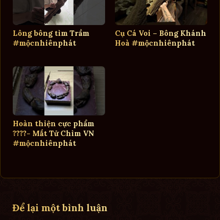
Lông bông tìm Trầm
Cụ Cá Voi – Bông Khánh
#mộcnhiênphát
Hoà #mộcnhiênphát
Hoàn thiện cực phẩm
????- Mắt Tử Chìm VN
#mộcnhiênphát
Để lại một bình luận