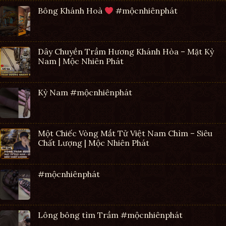
Bông Khánh Hoà
#mộcnhiênphát
Dây Chuyền Trầm Hương Khánh Hòa – Mặt Kỳ
Nam | Mộc Nhiên Phát
Kỳ Nam #mộcnhiênphát
Một Chiếc Vòng Mắt Tử Việt Nam Chìm – Siêu
Chất Lượng | Mộc Nhiên Phát
#mộcnhiênphát
Lông bông tìm Trầm #mộcnhiênphát