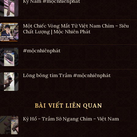
Kỳ Nam #mộcnhiênphát
Một Chiếc Vòng Mắt Tử Việt Nam Chìm – Siêu
Chất Lượng | Mộc Nhiên Phát
#mộcnhiênphát
Lông bông tìm Trầm #mộcnhiênphát
BÀI VIẾT LIÊN QUAN
Kỳ Hổ – Trầm Sớ Ngang Chìm – Việt Nam