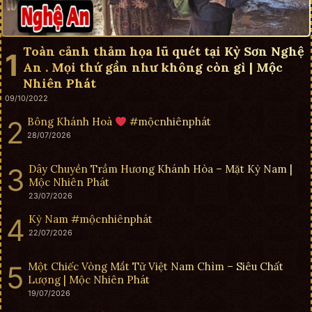
Toàn cảnh thảm họa lũ quét tại Kỳ Sơn Nghệ
An . Mọi thứ gần như không còn gì | Mộc
Nhiên Phát
09/10/2022
Bông Khánh Hoà
#mộcnhiênphát
28/07/2026
Dây Chuyền Trầm Hương Khánh Hòa – Mặt Kỳ Nam |
Mộc Nhiên Phát
23/07/2026
Kỳ Nam #mộcnhiênphát
22/07/2026
Một Chiếc Vòng Mắt Tử Việt Nam Chìm – Siêu Chất
Lượng | Mộc Nhiên Phát
19/07/2026