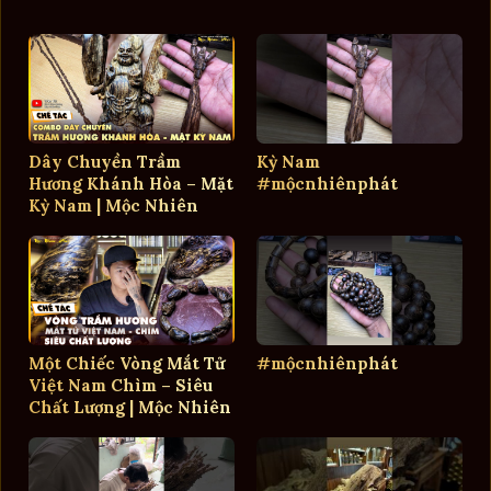
Dây Chuyền Trầm
Kỳ Nam
Hương Khánh Hòa – Mặt
#mộcnhiênphát
Kỳ Nam | Mộc Nhiên
Phát
Một Chiếc Vòng Mắt Tử
#mộcnhiênphát
Việt Nam Chìm – Siêu
Chất Lượng | Mộc Nhiên
Phát