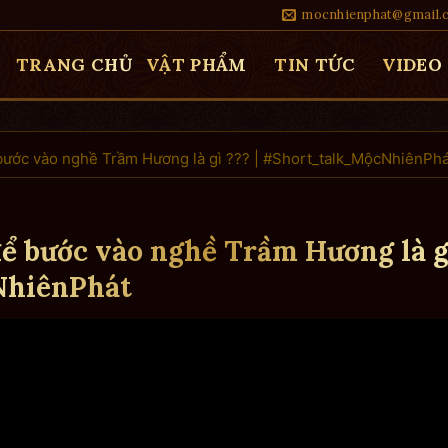
mocnhienphat@gmail.
TRANG CHỦ
VẬT PHẨM
TIN TỨC
VIDEO
bước vào nghề Trầm Hương là gì ??? | #Short_talk_MộcNhiênPhá
ể bước vào nghề Trầm Hương là g
NhiênPhát