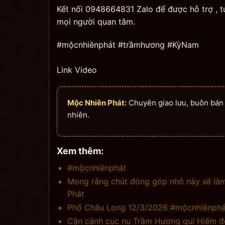
Kết nối 0948664831 Zalo để được hỗ trợ , 
mọi người quan tâm.
#mộcnhiênphát #trầmhương #KỳNam
Link Video
Mộc Nhiên Phát:
Chuyên giao lưu, buôn bán n
nhiên.
Xem thêm:
#mộcnhiênphát
Mong rằng chút đóng góp nhỏ này sẽ làm
Phát
Phố Châu Long 12/3/2026 #mộcnhiênphá
Cận cảnh cục nu Trầm Hương quí Hiếm độ