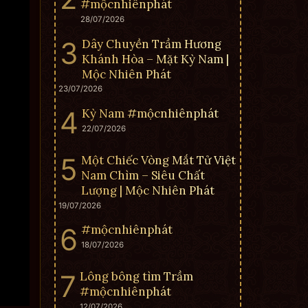
#mộcnhiênphát
28/07/2026
Dây Chuyền Trầm Hương
Khánh Hòa – Mặt Kỳ Nam |
Mộc Nhiên Phát
23/07/2026
Kỳ Nam #mộcnhiênphát
22/07/2026
Một Chiếc Vòng Mắt Tử Việt
Nam Chìm – Siêu Chất
Lượng | Mộc Nhiên Phát
19/07/2026
#mộcnhiênphát
18/07/2026
Lông bông tìm Trầm
#mộcnhiênphát
12/07/2026