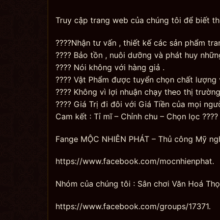
Truy cập trang web của chúng tôi để biết t
????Nhận tư vấn , thiết kế các sản phẩm tr
???? Bảo tồn , nuôi dưỡng và phát huy nhữn
???? Nói không với hàng giả .
???? Vật Phẩm được tuyển chọn chất lượng v
???? Không vì lợi nhuận chạy theo thị trường
???? Giá Trị đi đôi với Giá Tiền của mọi ngườ
Cam kết : Tỉ mĩ – Chỉnh chu – Chọn lọc ????
Fange MỘC NHIÊN PHÁT – Thủ công Mỹ ng
https://www.facebook.com/mocnhienphat.
Nhóm của chúng tôi : Sân chơi Văn Hoá Thọ
https://www.facebook.com/groups/17371.