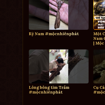
Kỳ Nam #mộcnhiênphát
Một C
Nam C
| Mộc
Lông bông tìm Trầm
Cụ Cá
#mộcnhiênphát
#mộc