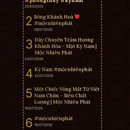
#phongthuy #kỳnam
20/03/2025
Bông Khánh Hoà
#mộcnhiênphát
28/07/2026
Dây Chuyền Trầm Hương
Khánh Hòa – Mặt Kỳ Nam |
Mộc Nhiên Phát
23/07/2026
Kỳ Nam #mộcnhiênphát
22/07/2026
Một Chiếc Vòng Mắt Tử Việt
Nam Chìm – Siêu Chất
Lượng | Mộc Nhiên Phát
19/07/2026
#mộcnhiênphát
18/07/2026