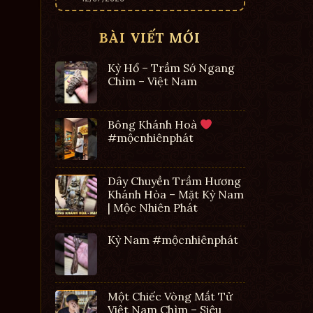
BÀI VIẾT MỚI
Kỳ Hổ – Trầm Sớ Ngang
Chìm – Việt Nam
Bông Khánh Hoà
#mộcnhiênphát
Dây Chuyền Trầm Hương
Khánh Hòa – Mặt Kỳ Nam
| Mộc Nhiên Phát
Kỳ Nam #mộcnhiênphát
Một Chiếc Vòng Mắt Tử
Việt Nam Chìm – Siêu