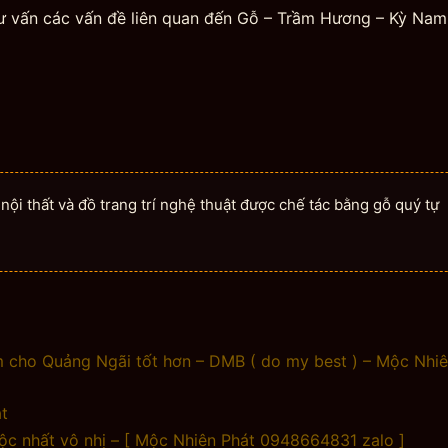
tư vấn các vấn đề liên quan đến Gỗ – Trầm Hương – Kỳ Na
ội thất và đồ trang trí nghệ thuật được chế tác bằng gỗ quý tự
 cho Quảng Ngãi tốt hơn – DMB ( do my best ) – Mộc Nhi
t
c nhất vô nhị – [ Mộc Nhiên Phát 0948664831 zalo ]