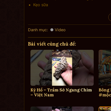
Kẹo sữa
Danh mục:
Video
Bài viết cùng chủ đề:
Kỳ Hổ – Trầm Sớ Ngang Chìm
Bông
– Việt Nam
#mộc