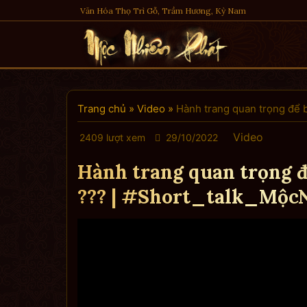
Skip
Văn Hóa Thọ Trì Gỗ, Trầm Hương, Kỳ Nam
to
content
Trang chủ
»
Video
»
Hành trang quan trọng để 
Video
2409 lượt xem
29/10/2022
Hành trang quan trọng đ
??? | #Short_talk_Mộc