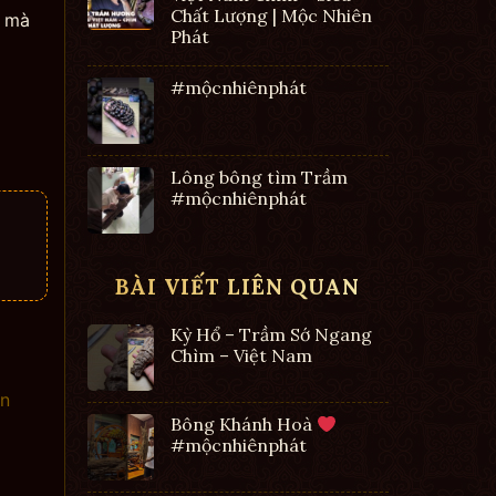
Chất Lượng | Mộc Nhiên
m mà
Phát
#mộcnhiênphát
Lông bông tìm Trầm
#mộcnhiênphát
BÀI VIẾT LIÊN QUAN
Kỳ Hổ – Trầm Sớ Ngang
Chìm – Việt Nam
ên
Bông Khánh Hoà
#mộcnhiênphát