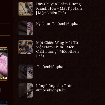
Dây Chuyền Trầm Hương
Khánh Hòa – Mặt Kỳ Nam
| Mộc Nhiên Phát
Kỳ Nam #mộcnhiênphát
Một Chiếc Vòng Mắt Tử
Việt Nam Chìm – Siêu
Chất Lượng | Mộc Nhiên
Phát
#mộcnhiênphát
Lông bông tìm Trầm
|
#mộcnhiênphát