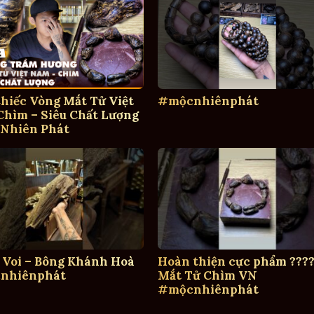
hiếc Vòng Mắt Tử Việt
#mộcnhiênphát
hìm – Siêu Chất Lượng
 Nhiên Phát
 Voi – Bông Khánh Hoà
Hoàn thiện cực phẩm ????
nhiênphát
Mắt Tử Chìm VN
#mộcnhiênphát