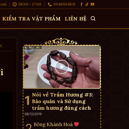
com
08:00 - 17:00
0948664831
KIỂM TRA VẬT PHẨM
LIÊN HỆ
t
ì
Nói về Trầm Hương #3:
Bảo quản và Sử dụng
trầm hương đúng cách
08/12/2019
Bông Khánh Hoà