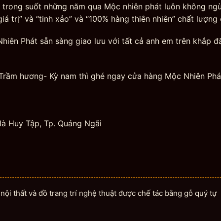
m trong suốt những năm qua Mộc nhiên phát luôn không ng
á trị” và “tinh xảo” và “100% hàng thiên nhiên” chất lượng 
Nhiên Phát sẵn sàng giao lưu với tất cả anh em trên khắp đ
 Trầm hương- Kỳ nam thì ghé ngay cửa hàng Mộc Nhiên Phá
à Huy Tập, Tp. Quảng Ngãi
ội thất và đồ trang trí nghệ thuật được chế tác bằng gỗ quý tự