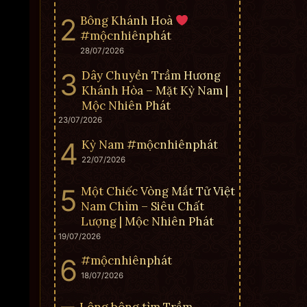
Bông Khánh Hoà
#mộcnhiênphát
28/07/2026
Dây Chuyền Trầm Hương
Khánh Hòa – Mặt Kỳ Nam |
Mộc Nhiên Phát
23/07/2026
Kỳ Nam #mộcnhiênphát
22/07/2026
Một Chiếc Vòng Mắt Tử Việt
Nam Chìm – Siêu Chất
Lượng | Mộc Nhiên Phát
19/07/2026
#mộcnhiênphát
18/07/2026