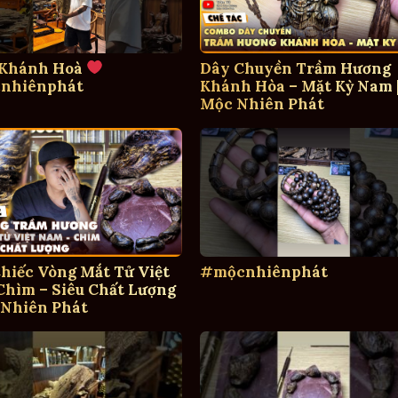
 Khánh Hoà
Dây Chuyền Trầm Hương
nhiênphát
Khánh Hòa – Mặt Kỳ Nam 
Mộc Nhiên Phát
hiếc Vòng Mắt Tử Việt
#mộcnhiênphát
hìm – Siêu Chất Lượng
 Nhiên Phát