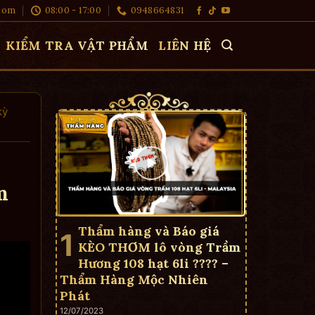
com
08:00 - 17:00
0948664831
KIỂM TRA VẬT PHẨM
LIÊN HỆ
kỳ
m
Thẩm hàng và Báo giá
KÈO THƠM lô vòng Trầm
Hương 108 hạt 6li ???? –
Thẩm Hàng Mộc Nhiên
Phát
12/07/2023