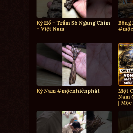
Kỳ Hổ – Trầm Sớ Ngang Chìm
Bông
– Việt Nam
#mộc
Kỳ Nam #mộcnhiênphát
Một C
Nam C
| Mộc