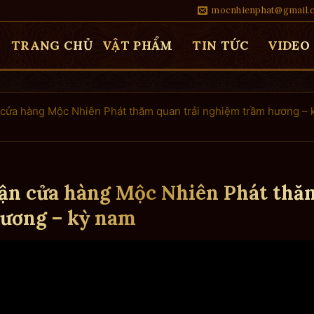
mocnhienphat@gmail.
TRANG CHỦ
VẬT PHẨM
TIN TỨC
VIDEO
n cửa hàng Mộc Nhiên Phát thăm quan trải nghiệm trầm hương – 
tận cửa hàng Mộc Nhiên Phát thă
hương – kỳ nam