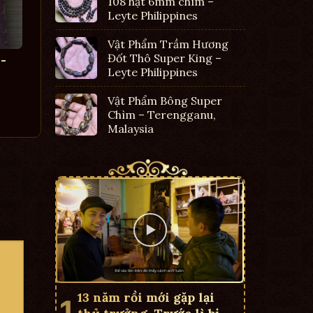
108 hạt 6mm chìm –
Leyte Philippines
Vật Phẩm Trầm Hương
Đốt Thô Super King –
-
Leyte Philippines
Vật Phẩm Bông Super
Chìm – Terengganu,
Malaysia
13 năm rồi mới gặp lại