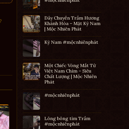
Dây Chuyền Trầm Hương
?
Khánh Hòa – Mặt Kỳ Nam
| Mộc Nhiên Phát
Kỳ Nam #mộcnhiênphát
Một Chiếc Vòng Mắt Tử
Việt Nam Chìm – Siêu
Chất Lượng | Mộc Nhiên
Phát
#mộcnhiênphát
Lông bông tìm Trầm
#mộcnhiênphát