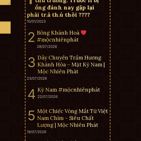
thủ trưởng. Trước lì bị
ổng đánh nay gặp lại
phải tr.ả th.ù thôi ????
10/01/2023
Bông Khánh Hoà
#mộcnhiênphát
28/07/2026
Dây Chuyền Trầm Hương
Khánh Hòa – Mặt Kỳ Nam |
Mộc Nhiên Phát
23/07/2026
Kỳ Nam #mộcnhiênphát
22/07/2026
Một Chiếc Vòng Mắt Tử Việt
Nam Chìm – Siêu Chất
Lượng | Mộc Nhiên Phát
19/07/2026