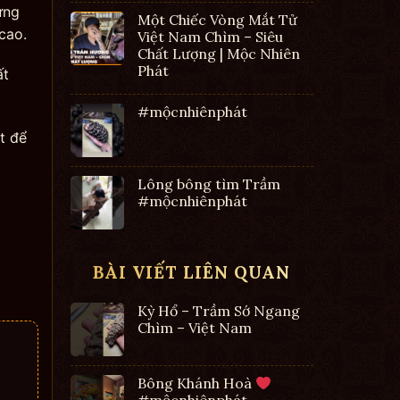
ừng
Một Chiếc Vòng Mắt Tử
cao.
Việt Nam Chìm – Siêu
Chất Lượng | Mộc Nhiên
Phát
ất
#mộcnhiênphát
t để
Lông bông tìm Trầm
#mộcnhiênphát
BÀI VIẾT LIÊN QUAN
Kỳ Hổ – Trầm Sớ Ngang
Chìm – Việt Nam
Bông Khánh Hoà
#mộcnhiênphát