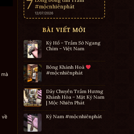
Lông bông tìm Trầm
#mộcnhiênphát
12/07/2026
BÀI VIẾT MỚI
Kỳ Hổ – Trầm Sớ Ngang
Chìm – Việt Nam
Bông Khánh Hoà
#mộcnhiênphát
m mà
Dây Chuyền Trầm Hương
Khánh Hòa – Mặt Kỳ Nam
| Mộc Nhiên Phát
Kỳ Nam #mộcnhiênphát
t về