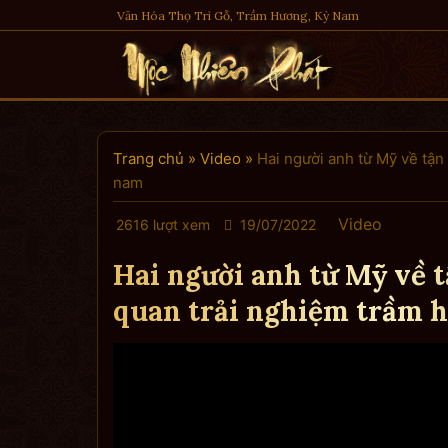
Skip
Văn Hóa Thọ Trì Gỗ, Trầm Hương, Kỳ Nam
to
content
Trang chủ
»
Video
»
Hai người anh từ Mỹ về tậ
nam
Video
2616 lượt xem
19/07/2022
Hai người anh từ Mỹ về 
quan trải nghiệm trầm 