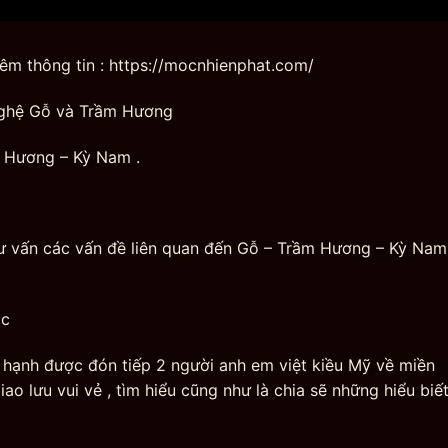
hêm thông tin : https://mocnhienphat.com/
ghệ Gỗ và Trầm Hương
m Hương – Kỳ Nam .
tư vấn các vấn đề liên quan đến Gỗ – Trầm Hương – Kỳ Na
ắc
hạnh được đón tiếp 2 người anh em việt kiều Mỹ về miền
o lưu vui vẻ , tìm hiểu cũng như là chia sẽ những hiểu biế