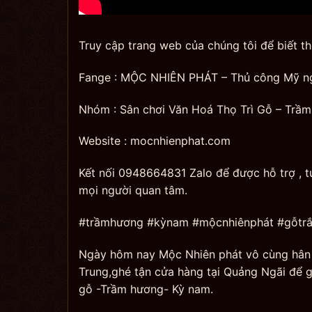
Truy cập trang web của chúng tôi để biết t
Fange : MỘC NHIÊN PHÁT – Thủ công Mỹ n
Nhóm : Sân chơi Văn Hoá Thọ Trì Gỗ – Trầ
Website : mocnhienphat.com
Kết nối 0948664831 Zalo để được hỗ trợ , 
mọi người quan tâm.
#trầmhương #kỳnam #mộcnhiênphát #gỗtr
Ngày hôm nay Mộc Nhiên phát vô cùng hân 
Trung,ghé tận cửa hàng tại Quảng Ngãi để gia
gỗ -Trầm hương- Kỳ nam.