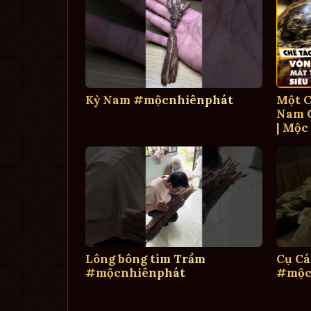
Kỳ Nam #mộcnhiênphát
Một C
Nam C
| Mộc
Lông bông tìm Trầm
Cụ Cá
#mộcnhiênphát
#mộc