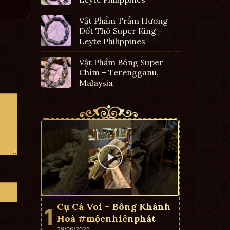
Vật Phẩm Trầm Hương
Đốt Thô Super King –
Leyte Philippines
Vật Phẩm Bông Super
Chìm – Terengganu,
Malaysia
Cụ Cá Voi – Bông Khánh
Hoà #mộcnhiênphát
29/06/2026