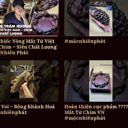
hiếc Vòng Mắt Tử Việt
#mộcnhiênphát
hìm – Siêu Chất Lượng
 Nhiên Phát
 Voi – Bông Khánh Hoà
Hoàn thiện cực phẩm ????
nhiênphát
Mắt Tử Chìm VN
#mộcnhiênphát