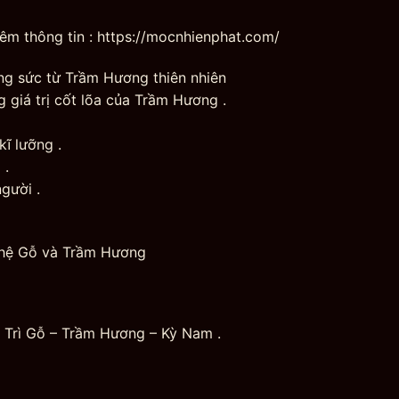
hêm thông tin : https://mocnhienphat.com/
ang sức từ Trầm Hương thiên nhiên
 giá trị cốt lõa của Trầm Hương .
ĩ lưỡng .
 .
gười .
hệ Gỗ và Trầm Hương
 Trì Gỗ – Trầm Hương – Kỳ Nam .