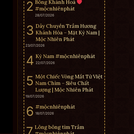
Bông Khánh Hoà
#mộcnhiênphát
28/07/2026
Dây Chuyền Trầm Hương
Khánh Hòa – Mặt Kỳ Nam |
Mộc Nhiên Phát
23/07/2026
Kỳ Nam #mộcnhiênphát
22/07/2026
Một Chiếc Vòng Mắt Tử Việt
Nam Chìm – Siêu Chất
Lượng | Mộc Nhiên Phát
19/07/2026
#mộcnhiênphát
18/07/2026
Lông bông tìm Trầm
#mộcnhiênphát