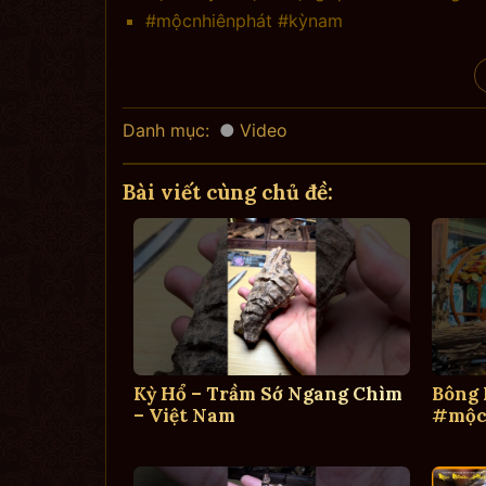
#mộcnhiênphát #kỳnam
Danh mục:
Video
Bài viết cùng chủ đề:
Kỳ Hổ – Trầm Sớ Ngang Chìm
Bông
– Việt Nam
#mộc