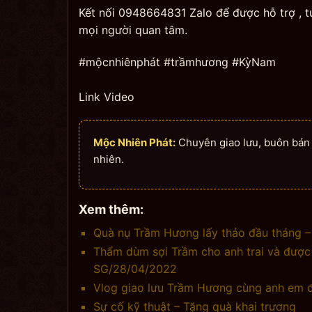
Kết nối 0948664831 Zalo để được hỗ trợ , 
mọi người quan tâm.
#mộcnhiênphát #trầmhương #KỳNam
Link Video
Mộc Nhiên Phát:
Chuyên giao lưu, buôn bán n
nhiên.
Xem thêm:
Quà nụ Trầm Hương lấy thảo đầu tháng – 
Thẩm dùm sợi Trầm cho anh trai và được 
SG/28/04/2022
Vlog giao lưu Trầm Hương cùng anh em 
Sự cố kỹ thuật – Tặng quà khai trương