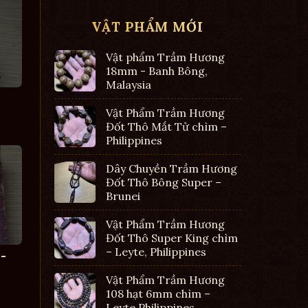
VẬT PHẨM MỚI
Vật phẩm Trầm Hương
18mm - Banh Bông,
Malaysia
Vật Phẩm Trầm Hương
Đốt Thô Mắt Tử chìm –
Philippines
Dây Chuyền Trầm Hương
Đốt Thô Bông Super –
Brunei
Vật Phẩm Trầm Hương
Đốt Thô Super King chìm
– Leyte, Philippines
-
Vật Phẩm Trầm Hương
108 hạt 6mm chìm –
Leyte Philippines