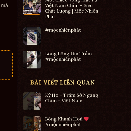
m mà
Việt Nam Chìm – Siêu
Chất Lượng | Mộc Nhiên
Phát
#mộcnhiênphát
Lông bông tìm Trầm
#mộcnhiênphát
BÀI VIẾT LIÊN QUAN
Kỳ Hổ – Trầm Sớ Ngang
Chìm – Việt Nam
Bông Khánh Hoà
#mộcnhiênphát