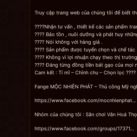
Truy cập trang web của chúng tôi để biết t
????Nhận tư vấn , thiết kế các sản phẩm tr
???? Bảo tồn , nuôi dưỡng và phát huy những
???? Nói không với hàng giả .
???? Sản phẩm được tuyển chọn và chế tác k
???? Không vì lợi nhuận chạy theo thị trường
???? Đáng từng đồng tiền bát gạo của mọi n
Cam kết : Tỉ mĩ – Chỉnh chu – Chọn lọc ????
Fange MỘC NHIÊN PHÁT – Thủ công Mỹ ng
https://www.facebook.com/mocnhienphat…
Nhóm của chúng tôi : Sân chơi Văn Hoá Thọ
https://www.facebook.com/groups/17371…