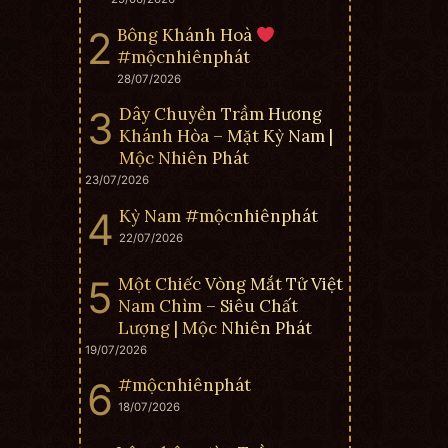
Bông Khánh Hoà
#mộcnhiênphát
28/07/2026
Dây Chuyền Trầm Hương
Khánh Hòa – Mặt Kỳ Nam |
Mộc Nhiên Phát
23/07/2026
Kỳ Nam #mộcnhiênphát
22/07/2026
Một Chiếc Vòng Mắt Tử Việt
Nam Chìm – Siêu Chất
Lượng | Mộc Nhiên Phát
19/07/2026
#mộcnhiênphát
18/07/2026