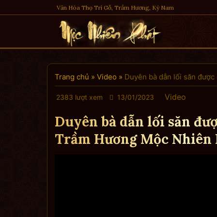
Skip
Văn Hóa Thọ Trì Gỗ, Trầm Hương, Kỳ Nam
to
content
Trang chủ
»
Video
»
Duyên bà dẫn lối săn được
Video
2383 lượt xem
13/01/2023
Duyên bà dẫn lối săn đượ
Trầm Hương Mộc Nhiên 