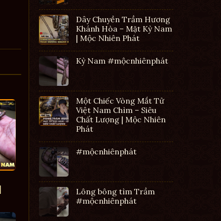
Dây Chuyền Trầm Hương
Khánh Hòa – Mặt Kỳ Nam
| Mộc Nhiên Phát
Kỳ Nam #mộcnhiênphát
Một Chiếc Vòng Mắt Tử
Việt Nam Chìm – Siêu
Chất Lượng | Mộc Nhiên
Phát
#mộcnhiênphát
|
Lông bông tìm Trầm
#mộcnhiênphát