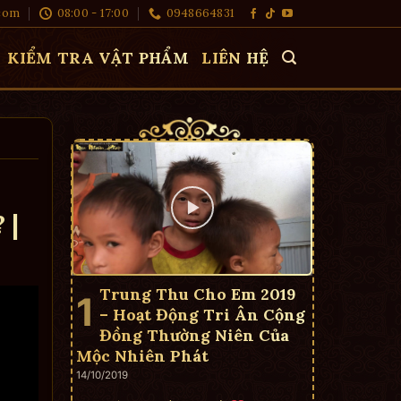
com
08:00 - 17:00
0948664831
KIỂM TRA VẬT PHẨM
LIÊN HỆ
 |
Trung Thu Cho Em 2019
– Hoạt Động Tri Ân Cộng
Đồng Thường Niên Của
Mộc Nhiên Phát
14/10/2019