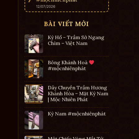
12/07/2026
BÀI VIẾT MỚI
Kỳ Hổ – Trầm Sớ Ngang
Chìm – Việt Nam
Bông Khánh Hoà
#mộcnhiênphát
Dây Chuyền Trầm Hương
Khánh Hòa – Mặt Kỳ Nam
| Mộc Nhiên Phát
Kỳ Nam #mộcnhiênphát
Một Chiếc Vòng Mắt Tử