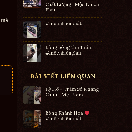
Chất Lượng | Mộc Nhiên
Phát
m mà
#mộcnhiênphát
Lông bông tìm Trầm
#mộcnhiênphát
BÀI VIẾT LIÊN QUAN
Kỳ Hổ – Trầm Sớ Ngang
Chìm – Việt Nam
Bông Khánh Hoà
#mộcnhiênphát