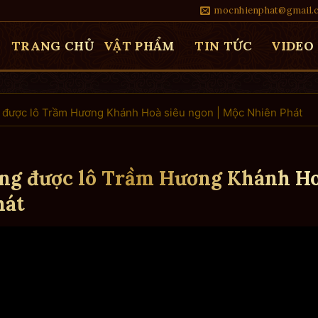
mocnhienphat@gmail.
TRANG CHỦ
VẬT PHẨM
TIN TỨC
VIDEO
 được lô Trầm Hương Khánh Hoà siêu ngon | Mộc Nhiên Phát
úng được lô Trầm Hương Khánh H
hát