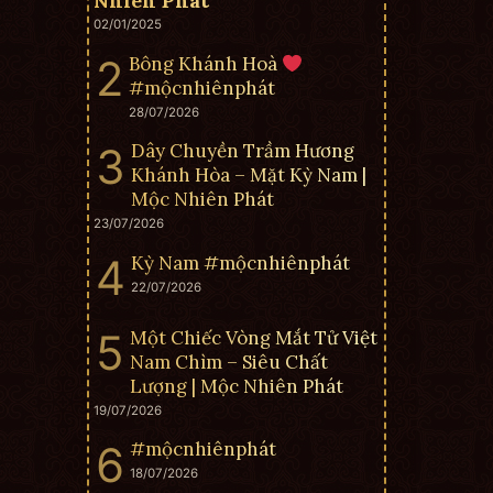
Nhiên Phát
02/01/2025
Bông Khánh Hoà
#mộcnhiênphát
28/07/2026
Dây Chuyền Trầm Hương
Khánh Hòa – Mặt Kỳ Nam |
Mộc Nhiên Phát
23/07/2026
Kỳ Nam #mộcnhiênphát
22/07/2026
Một Chiếc Vòng Mắt Tử Việt
Nam Chìm – Siêu Chất
Lượng | Mộc Nhiên Phát
19/07/2026
#mộcnhiênphát
18/07/2026