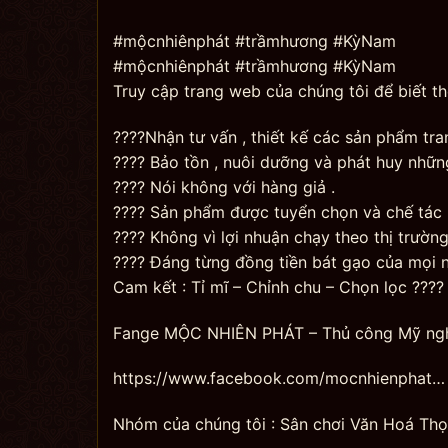
#mộcnhiênphát #trầmhương #KỳNam
#mộcnhiênphát #trầmhương #KỳNam
Truy cập trang web của chúng tôi để biết t
????Nhận tư vấn , thiết kế các sản phẩm tr
???? Bảo tồn , nuôi dưỡng và phát huy những
???? Nói không với hàng giả .
???? Sản phẩm được tuyển chọn và chế tác k
???? Không vì lợi nhuận chạy theo thị trường
???? Đáng từng đồng tiền bát gạo của mọi n
Cam kết : Tỉ mĩ – Chỉnh chu – Chọn lọc ????
Fange MỘC NHIÊN PHÁT – Thủ công Mỹ ng
https://www.facebook.com/mocnhienphat…
Nhóm của chúng tôi : Sân chơi Văn Hoá Thọ