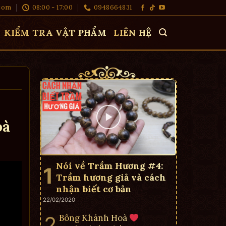
com
08:00 - 17:00
0948664831
KIỂM TRA VẬT PHẨM
LIÊN HỆ
oà
Nói về Trầm Hương #4:
Trầm hương giả và cách
nhận biết cơ bản
22/02/2020
Bông Khánh Hoà