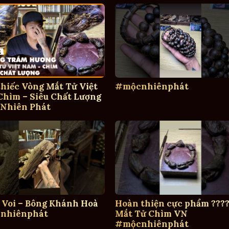
hiếc Vòng Mắt Tử Việt
#mộcnhiênphát
hìm – Siêu Chất Lượng
 Nhiên Phát
 Voi – Bông Khánh Hoà
Hoàn thiện cực phẩm ????
nhiênphát
Mắt Tử Chìm VN
#mộcnhiênphát