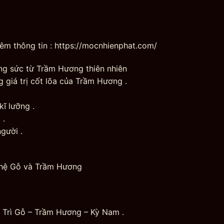
hêm thông tin : https://mocnhienphat.com/
ang sức từ Trầm Hương thiên nhiên
 giá trị cốt lõa của Trầm Hương .
ĩ lưỡng .
 .
gười .
hệ Gỗ và Trầm Hương
 Trì Gỗ – Trầm Hương – Kỳ Nam .