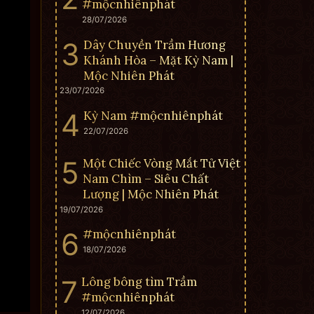
#mộcnhiênphát
28/07/2026
Dây Chuyền Trầm Hương
Khánh Hòa – Mặt Kỳ Nam |
Mộc Nhiên Phát
23/07/2026
Kỳ Nam #mộcnhiênphát
22/07/2026
Một Chiếc Vòng Mắt Tử Việt
Nam Chìm – Siêu Chất
Lượng | Mộc Nhiên Phát
19/07/2026
#mộcnhiênphát
18/07/2026
Lông bông tìm Trầm
#mộcnhiênphát
12/07/2026