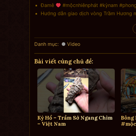
Đamê
#mộcnhiênphát #kỳnam #phong
Hướng dẫn giao dịch vòng Trầm Hương 
Danh mục:
Video
Bài viết cùng chủ đề:
Kỳ Hổ – Trầm Sớ Ngang Chìm
Bông
– Việt Nam
#mộc