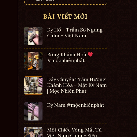
BÀI VIẾT MỚI
Kỳ Hổ – Trầm Sớ Ngang
Chìm – Việt Nam
Bông Khánh Hoà
#mộcnhiênphát
Dây Chuyền Trầm Hương
Khánh Hòa – Mặt Kỳ Nam
| Mộc Nhiên Phát
Kỳ Nam #mộcnhiênphát
Một Chiếc Vòng Mắt Tử
Việt Nam Chìm – Siêu