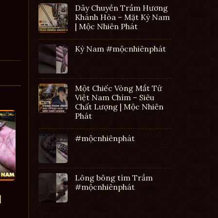
Dây Chuyền Trầm Hương
Khánh Hòa – Mặt Kỳ Nam
| Mộc Nhiên Phát
Kỳ Nam #mộcnhiênphát
Một Chiếc Vòng Mắt Tử
Việt Nam Chìm – Siêu
Chất Lượng | Mộc Nhiên
Phát
#mộcnhiênphát
Lông bông tìm Trầm
#mộcnhiênphát
|