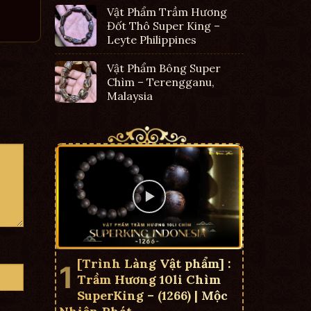
Vật Phẩm Trầm Hương
Đốt Thô Super King –
Leyte Philippines
Vật Phẩm Bông Super
Chìm – Terengganu,
Malaysia
[Trình Làng Vật phẩm] :
Trầm Hương 10li Chìm
SuperKing – (1266) | Mộc