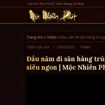
Skip
Văn Hóa Thọ Trì Gỗ, Trầm Hương, Kỳ Nam
to
content
Trang chủ
»
Video
»
Đầu năm đi săn hàng trúng
Video
2369 lượt xem
13/03/2023
Đầu năm đi săn hàng tr
siêu ngon | Mộc Nhiên P