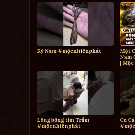
Kỳ Nam #mộcnhiênphát
Một C
Nam C
| Mộc
Lông bông tìm Trầm
Cụ Cá
#mộcnhiênphát
#mộc